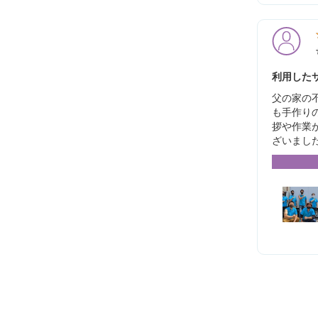
利用したサ
父の家の
も手作り
拶や作業
ざいまし