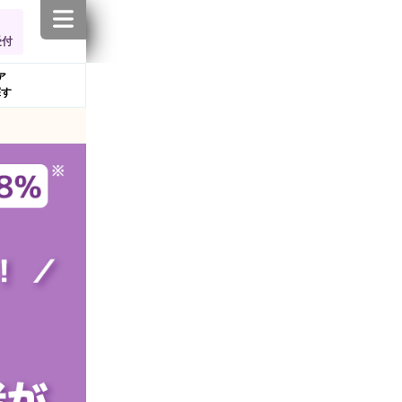
受付
ア
探す