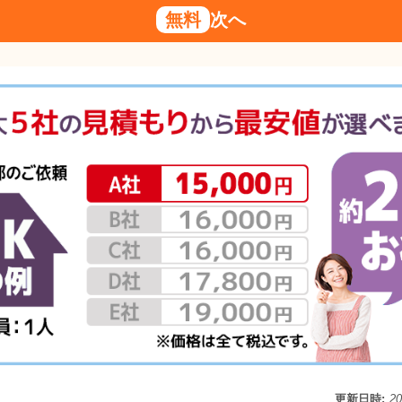
無料
次へ
更新日時:
2