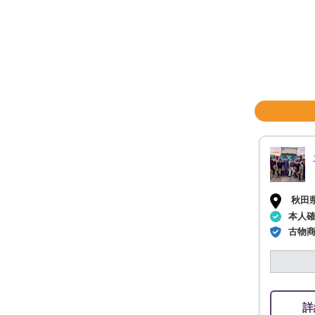
秋田
本人
古物
詳