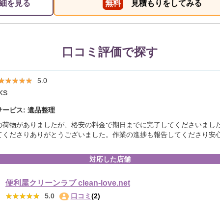
細を見る
無料
見積もりをしてみる
口コミ評価で探す
★★★★★
★★★★★
5.0
KS
ービス: 遺品整理
の荷物がありましたが、格安の料金で期日までに完了してくださいまし
てくださりありがとうございました。作業の進捗も報告してくださり安
対応した店舗
便利屋クリーンラブ clean-love.net
★★★★★
★★★★★
5.0
口コミ
(2)