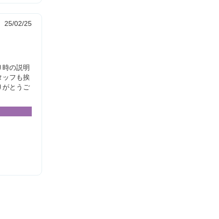
25/02/25
り時の説明
タッフも挨
りがとうご