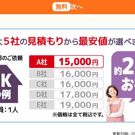
無料
次へ
更新日時:
2