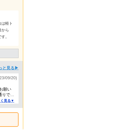
金は軽ト
者から
です。
っと見る▶
/09/20)
お願い
通りでし
しく見る▼