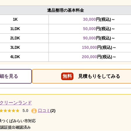
遺品整理の基本料金
30,000
円(税込)～
1K
50,000
円(税込)～
1LDK
90,000
円(税込)～
2LDK
150,000
円(税込)～
3LDK
200,000
円(税込)～
4LDK
細を見る
無料
見積もりをしてみる
クリーンランド
★★★★★
★★★★★
5.0
口コミ
(2)
県つくばみらい市対応
確認証提出確認済み