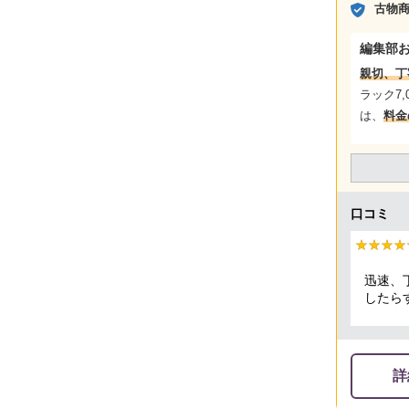
古物
編集部
親切、丁
ラック7
は、
料金
口コミ
★★★★
★★★★
迅速、
したら
た。 
詳