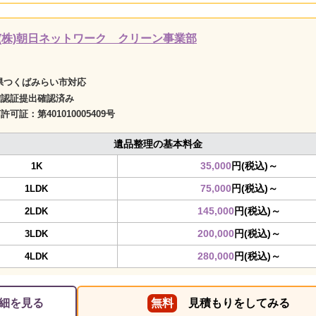
(株)朝日ネットワーク クリーン事業部
県つくばみらい市対応
確認証提出確認済み
商許可証：
第401010005409号
遺品整理の基本料金
35,000
円(税込)～
1K
75,000
円(税込)～
1LDK
145,000
円(税込)～
2LDK
200,000
円(税込)～
3LDK
280,000
円(税込)～
4LDK
細を見る
無料
見積もりをしてみる