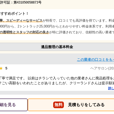
商許可証：
第431050058873号
おすすめポイント！
寧、スピーディーなサービス
が特長で、口コミでも高評価を得ています。料
,000円から、2トントラック25,000円からとわかりやすい料金体系です。利用
の透明性とスタッフの対応の良さ
が特に評価されており、信頼性の高い業者
遺品整理の基本料金
この業者の口コミをも
★
★
5
ヘアサロン(2023
丁寧で満足です。 以前はチラシで入っていた他の業者さんに廃品処理を
すごい高額をいわれたことがありましたが、クリーランドさんは提示額
安心できたので、また機会があればお願いしようと思っております。
詳
細を見る
無料
見積もりをしてみる