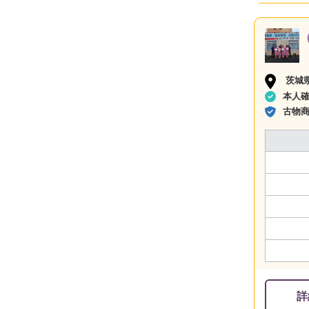
茨城
本人
古物
詳