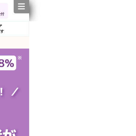
受付
ア
探す