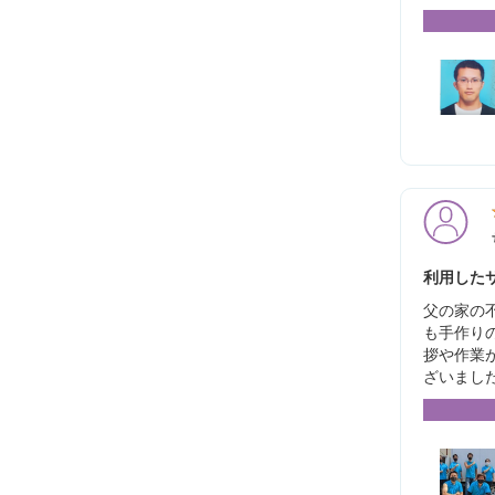
利用したサ
父の家の
も手作り
拶や作業
ざいまし