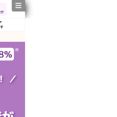
受付
ア
探す