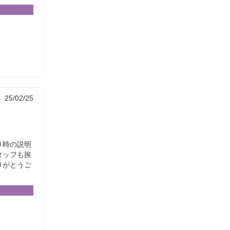
25/02/25
り時の説明
タッフも挨
りがとうご