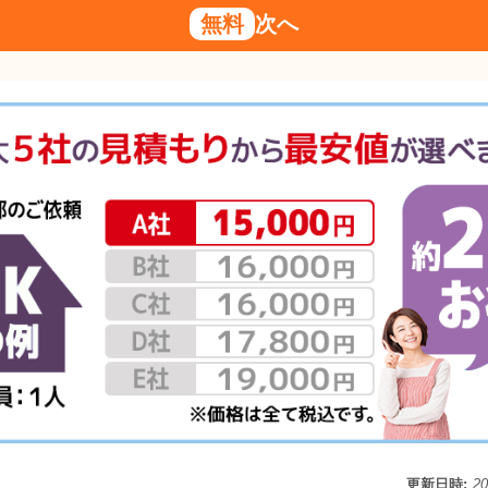
無料
次へ
更新日時:
2