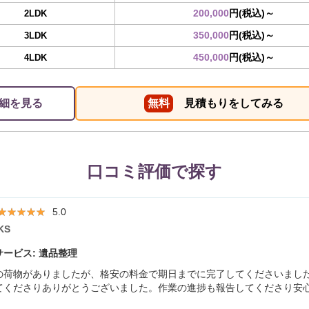
200,000
円(税込)～
2LDK
350,000
円(税込)～
3LDK
450,000
円(税込)～
4LDK
細を見る
無料
見積もりをしてみる
口コミ評価で探す
★★★★★
★★★★★
5.0
KS
ービス: 遺品整理
の荷物がありましたが、格安の料金で期日までに完了してくださいまし
てくださりありがとうございました。作業の進捗も報告してくださり安