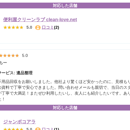
対応した店舗
便利屋クリーンラブ clean-love.net
★★★★★
★★★★★
5.0
口コミ
(2)
★★★★★
★★★★★
5.0
ちー
ービス: 遺品整理
不用品回収をお願いしました。他社より驚くほど安かったのに、見積も
の資料で丁寧で安心できました。問い合わせメールも親切で、当日のス
が丁寧で大満足！またぜひ利用したいし、友人にも紹介したいです。あ
た！
対応した店舗
ジャンボコアラ
★★★★★
★★★★★
5.0
口コミ
(1)