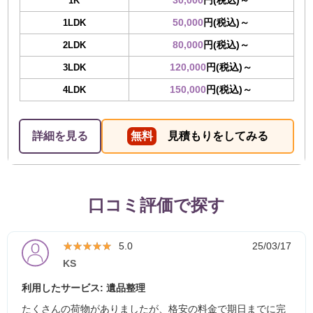
30,000
円(税込)～
1K
50,000
円(税込)～
1LDK
80,000
円(税込)～
2LDK
120,000
円(税込)～
3LDK
150,000
円(税込)～
4LDK
詳細を見る
無料
見積もりをしてみる
口コミ評価で探す
★★★★★
★★★★★
5.0
25/03/17
KS
利用したサービス: 遺品整理
たくさんの荷物がありましたが、格安の料金で期日までに完