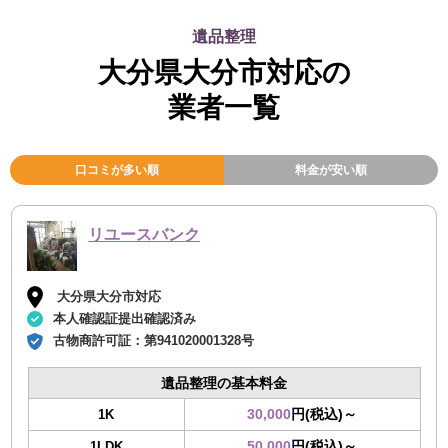
遺品整理
大分県大分市対応の
業者一覧
口コミが多い順
料金が安い順
リユースバンク
大分県大分市対応
本人確認証提出確認済み
古物商許可証：
第941020001328号
遺品整理の基本料金
30,000
円(税込)～
1K
50,000
円(税込)～
1LDK