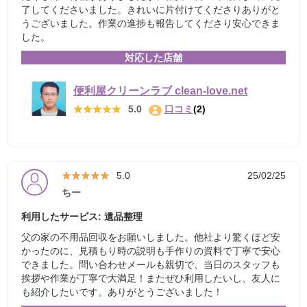
了してくださいました。きれいに片付けてくださりありがと
うございました。作業の進捗も報告してくださり安心できま
した。
対応した店舗
便利屋クリーンラブ clean-love.net
★★★★★
★★★★★
5.0
口コミ
(2)
★★★★★
★★★★★
5.0
25/02/25
ちー
利用したサービス: 遺品整理
父の家の不用品回収をお願いしました。他社より驚くほど安
かったのに、見積もり時の説明も手作りの資料で丁寧で安心
できました。問い合わせメールも親切で、当日のスタッフも
挨拶や作業が丁寧で大満足！またぜひ利用したいし、友人に
も紹介したいです。ありがとうございました！