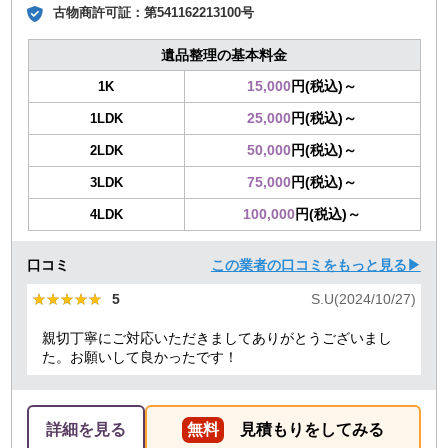
古物商許可証：
第541162213100号
遺品整理の基本料金
15,000
円(税込)～
1K
25,000
円(税込)～
1LDK
50,000
円(税込)～
2LDK
75,000
円(税込)～
3LDK
100,000
円(税込)～
4LDK
口コミ
この業者の口コミをもっと見る▶
★★★★★
★★★★★
5
S.U(2024/10/27)
親切丁寧にご対応いただきましてありがとうございまし
た。お願いして良かったです！
詳細を見る
無料
見積もりをしてみる