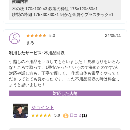
依頼内容
木の板 170×100 ×3
鉄製の枠組 175×120×30×1
鉄製の枠組 175×30×30×1
細かな金属やプラスチック×1
★★★★★
★★★★★
5.0
24/05/11
まろ
利用したサービス: 不用品回収
引越しの不用品を回収してもらいました！ 見積もりをいろん
なところで取って、1番安かったというので決めたのですが、
対応や話し方も、丁寧で優しく、 作業自体も素早くやってく
ださってとても良かったです。 また不用品回収の時は料金し
ようと思いました！
対応した店舗
ジョイント
★★★★★
★★★★★
5.0
口コミ
(1)