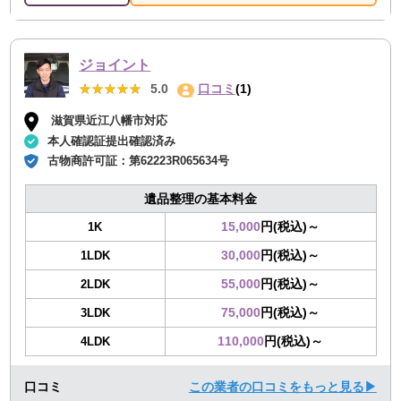
ジョイント
★★★★★
★★★★★
5.0
口コミ
(1)
滋賀県近江八幡市対応
本人確認証提出確認済み
古物商許可証：
第62223R065634号
遺品整理の基本料金
15,000
円(税込)～
1K
30,000
円(税込)～
1LDK
55,000
円(税込)～
2LDK
75,000
円(税込)～
3LDK
110,000
円(税込)～
4LDK
口コミ
この業者の口コミをもっと見る▶