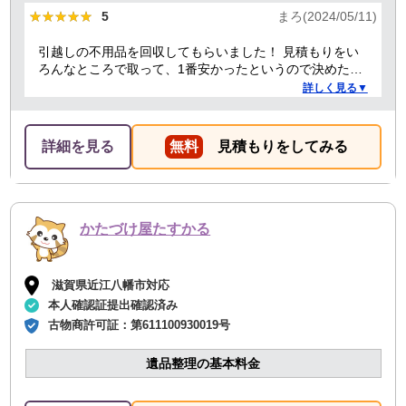
★★★★★
★★★★★
5
まろ(2024/05/11)
引越しの不用品を回収してもらいました！ 見積もりをい
ろんなところで取って、1番安かったというので決めたの
ですが、 対応や話し方も、丁寧で優しく、 作業自体も素
詳しく見る▼
早くやってくださってとても良かったです。 また不用品
回収の時は料金しようと思いました！
詳細を見る
無料
見積もりをしてみる
かたづけ屋たすかる
滋賀県近江八幡市対応
本人確認証提出確認済み
古物商許可証：
第611100930019号
遺品整理の基本料金