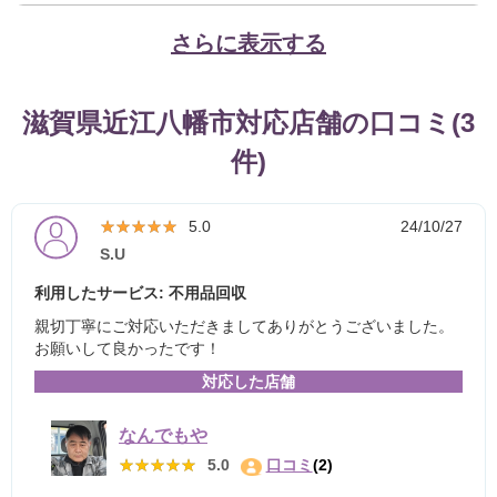
さらに表示する
滋賀県近江八幡市対応店舗の口コミ(3
件)
★★★★★
★★★★★
5.0
24/10/27
S.U
利用したサービス: 不用品回収
親切丁寧にご対応いただきましてありがとうございました。
お願いして良かったです！
対応した店舗
なんでもや
★★★★★
★★★★★
5.0
口コミ
(2)