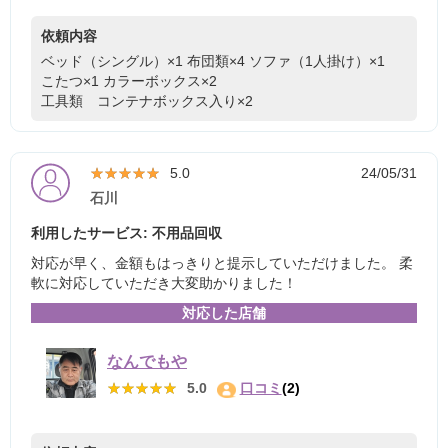
依頼内容
ベッド（シングル）×1
布団類×4
ソファ（1人掛け）×1
こたつ×1
カラーボックス×2
工具類 コンテナボックス入り×2
★★★★★
★★★★★
5.0
24/05/31
石川
利用したサービス: 不用品回収
対応が早く、金額もはっきりと提示していただけました。 柔
軟に対応していただき大変助かりました！
対応した店舗
なんでもや
★★★★★
★★★★★
5.0
口コミ
(2)