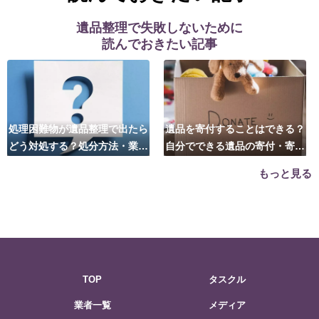
遺品整理で失敗しないために
読んでおきたい記事
処理困難物が遺品整理で出たら
遺品を寄付することはできる？
どう対処する？処分方法・業者
自分でできる遺品の寄付・寄贈
の選び方は？
先はこちら
もっと見る
TOP
タスクル
業者一覧
メディア