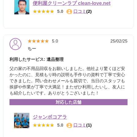
便利屋クリーンラブ clean-love.net
★★★★★
★★★★★
5.0
口コミ
(2)
★★★★★
★★★★★
5.0
25/02/25
ちー
利用したサービス: 遺品整理
父の家の不用品回収をお願いしました。他社より驚くほど安
かったのに、見積もり時の説明も手作りの資料で丁寧で安心
できました。問い合わせメールも親切で、当日のスタッフも
挨拶や作業が丁寧で大満足！またぜひ利用したいし、友人に
も紹介したいです。ありがとうございました！
対応した店舗
ジャンボコアラ
★★★★★
★★★★★
5.0
口コミ
(1)