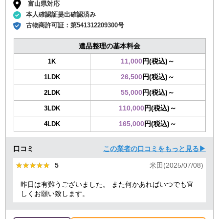
富山県対応
本人確認証提出確認済み
古物商許可証：
第541312209300号
遺品整理の基本料金
11,000
円(税込)～
1K
26,500
円(税込)～
1LDK
55,000
円(税込)～
2LDK
110,000
円(税込)～
3LDK
165,000
円(税込)～
4LDK
口コミ
この業者の口コミをもっと見る▶
★★★★★
★★★★★
5
米田(2025/07/08)
昨日は有難うございました。 また何かあればいつでも宜
しくお願い致します。