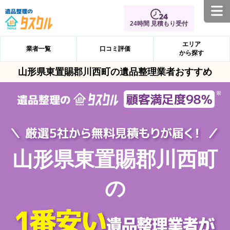
24時間 見積もり受付
エリア
業者一覧
口コミ評価
から探す
山形県東置賜郡川西町の遺品整理業者おすすめ
山形県東置賜郡川西町
の