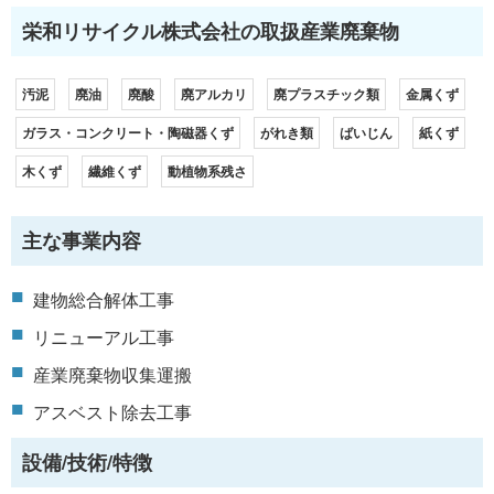
栄和リサイクル株式会社の取扱産業廃棄物
汚泥
廃油
廃酸
廃アルカリ
廃プラスチック類
金属くず
ガラス・コンクリート・陶磁器くず
がれき類
ばいじん
紙くず
木くず
繊維くず
動植物系残さ
主な事業内容
建物総合解体工事
リニューアル工事
産業廃棄物収集運搬
アスベスト除去工事
設備/技術/特徴