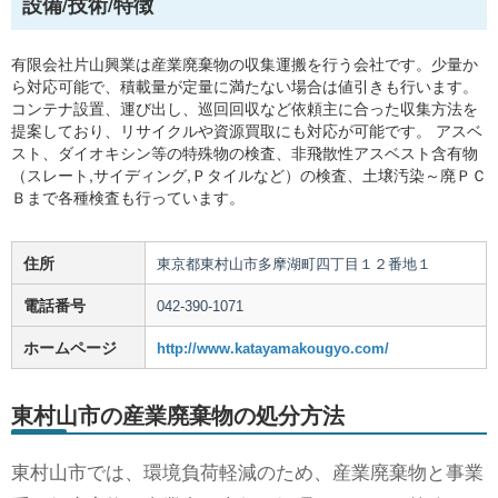
設備/技術/特徴
有限会社片山興業は産業廃棄物の収集運搬を行う会社です。少量か
ら対応可能で、積載量が定量に満たない場合は値引きも行います。
コンテナ設置、運び出し、巡回回収など依頼主に合った収集方法を
提案しており、リサイクルや資源買取にも対応が可能です。 アスベ
スト、ダイオキシン等の特殊物の検査、非飛散性アスベスト含有物
（スレート,サイディング,Ｐタイルなど）の検査、土壌汚染～廃ＰＣ
Ｂまで各種検査も行っています。
住所
東京都東村山市多摩湖町四丁目１２番地１
電話番号
042-390-1071
ホームページ
http://www.katayamakougyo.com/
東村山市の産業廃棄物の処分方法
東村山市では、環境負荷軽減のため、産業廃棄物と事業