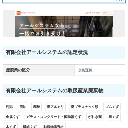
有限会社アールシステムの認定状況
産廃業の区分
収集運搬
有限会社アールシステムの取扱産業廃棄物
汚泥
廃油
廃酸
廃アルカリ
廃プラスチック類
ゴムくず
金属くず
ガラス・コンクリート・陶磁器くず
がれき類
紙くず
木くず
繊維くず
動植物系残さ