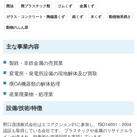
廃油
廃プラスチック類
ゴムくず
金属くず
ガラス・コンクリート・陶磁器くず
紙くず
木くず
動植物系残さ
動物のふん尿
主な事業内容
製鉄・非鉄金属の売買業
変電所・発電所設備の現地解体及び買取
廃OA機器類の解体処理
産業廃棄物・処理業
設備/技術/特徴
野口茂清株式会社はエコアクション21に参加し、ISO14001：2004
認証も取得している会社です。 プラスチックや金属のリサイクルラ
インが含まれ、効率的な資源回収を実現しています。