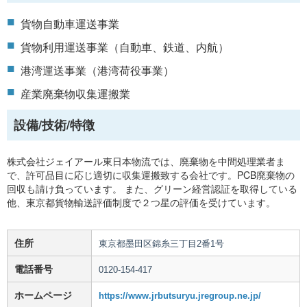
貨物自動車運送事業
貨物利用運送事業（自動車、鉄道、内航）
港湾運送事業（港湾荷役事業）
産業廃棄物収集運搬業
設備/技術/特徴
株式会社ジェイアール東日本物流では、廃棄物を中間処理業者ま
で、許可品目に応じ適切に収集運搬致する会社です。PCB廃棄物の
回収も請け負っています。 また、グリーン経営認証を取得している
他、東京都貨物輸送評価制度で２つ星の評価を受けています。
住所
東京都墨田区錦糸三丁目2番1号
電話番号
0120-154-417
ホームページ
https://www.jrbutsuryu.jregroup.ne.jp/