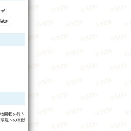
くず
系残さ
棄物回収を行う
、環境への貢献