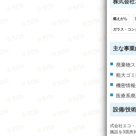
株式会社
燃えがら
ガラス・コン
主な事業
廃棄物ス
粗大ゴミ
機密情報
医療系廃
設備/技術
式会社エコ・
施設を3箇所