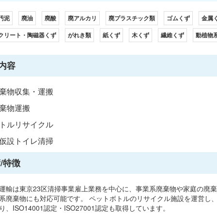
汚泥
廃油
廃酸
廃アルカリ
廃プラスチック類
ゴムくず
金属
クリート・陶磁器くず
がれき類
紙くず
木くず
繊維くず
動植物
内容
棄物収集・運搬
棄物運搬
トルリサイクル
仮設トイレ清掃
/特徴
運輸は東京23区清掃事業雇上業務を中心に、事業系廃棄物や家庭の廃
系廃棄物にも対応可能です。 ペットボトルのリサイクル施設を運営し
、ISO14001認定・ISO27001認定も取得しています。