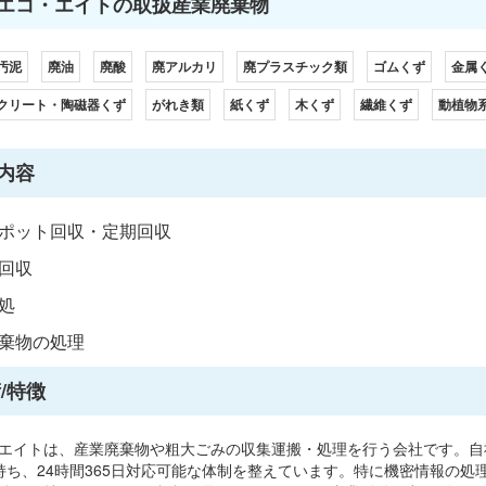
エコ・エイトの取扱産業廃棄物
汚泥
廃油
廃酸
廃アルカリ
廃プラスチック類
ゴムくず
金属
クリート・陶磁器くず
がれき類
紙くず
木くず
繊維くず
動植物
内容
ポット回収・定期回収
回収
処
棄物の処理
/特徴
エイトは、産業廃棄物や粗大ごみの収集運搬・処理を行う会社です。自
持ち、24時間365日対応可能な体制を整えています。特に機密情報の処