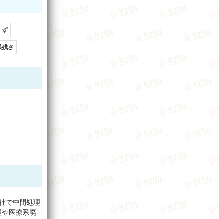
くず
系残さ
社で中間処理
理や医療系廃