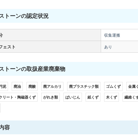
ストーンの認定状況
分
収集運搬
フェスト
あり
ストーンの取扱産業廃棄物
汚泥
廃油
廃酸
廃アルカリ
廃プラスチック類
ゴムくず
金属
クリート・陶磁器くず
がれき類
ばいじん
紙くず
木くず
繊維く
内容