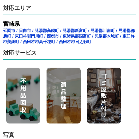
対応エリア
宮崎県
延岡市
/
日向市
/
児湯郡高鍋町
/
児湯郡新富町
/
児湯郡川南町
/
児湯郡都
農町
/
東臼杵郡門川町
/
西都市
/
東諸県郡国富町
/
児湯郡木城町
/
東臼杵
郡美郷町
/
西臼杵郡高千穂町
/
西臼杵郡日之影町
対応サービス
写真