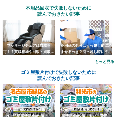
不用品回収で失敗しないために
読んでおきたい記事
マッサージチェアは買取不
不用品の処分は引っ越し前に済
可！？買取相場や回収・買取の
ませるべき？引っ越し時に不用
おすすめ業者5選も紹介
品処分をするベストタイミング
もっと見る
とは
ゴミ屋敷片付けで失敗しないために
読んでおきたい記事
名古屋市緑区のゴミ屋敷片付
和光市のゴミ屋敷片付け・汚部
け・汚部屋清掃業者9選！安
屋清掃業者7選！安い・費用相