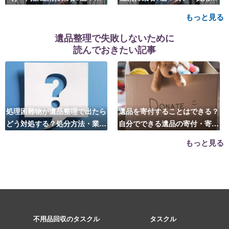
い・費用相場も
場も
もっと見る
遺品整理で失敗しないために
読んでおきたい記事
処理困難物が遺品整理で出たら
遺品を寄付することはできる？
どう対処する？処分方法・業者
自分でできる遺品の寄付・寄贈
の選び方は？
先はこちら
もっと見る
不用品回収のタスクル
タスクル