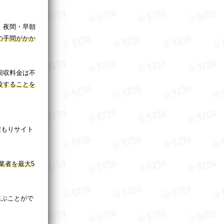
、夜間・早朝
の手間がかか
回収料金は不
較することを
積もりサイト
業者を最大5
選ぶことがで