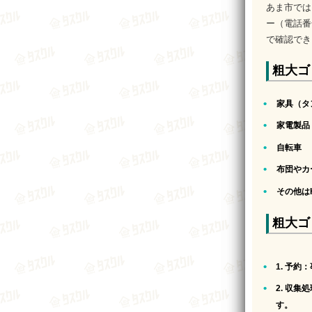
あま市では
ー（電話番
で確認でき
粗大ゴ
家具（タ
家電製品
自転車
布団やカ
その他は
粗大ゴ
1. 予約
：
2. 収集
す。