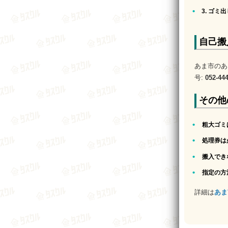
3. ゴミ
自己搬
あま市のあ
号:
052-44
その他
粗大ゴミ
処理券は
搬入でき
指定の方
詳細は
あま