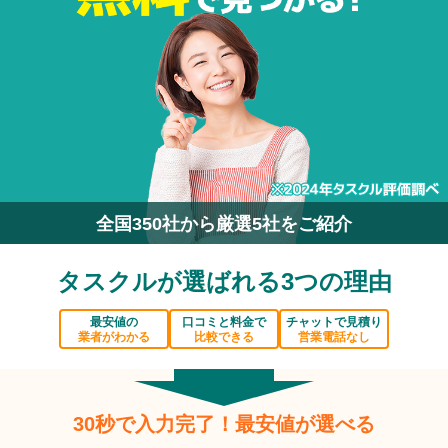
全国350社から厳選5社をご紹介
タスクルが選ばれる3つの理由
最安値の
口コミと料金で
チャットで見積り
業者がわかる
比較できる
営業電話なし
30秒で入力完了！最安値が選べる