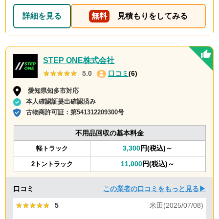
詳細を見る
無料
見積もりをしてみる
STEP ONE株式会社
★★★★★
★★★★★
5.0
口コミ
(6)
愛知県知多市対応
本人確認証提出確認済み
古物商許可証：
第541312209300号
不用品回収の基本料金
3,300
円(税込)～
軽トラック
11,000
円(税込)～
2トントラック
口コミ
この業者の口コミをもっと見る▶
★★★★★
★★★★★
5
米田(2025/07/08)