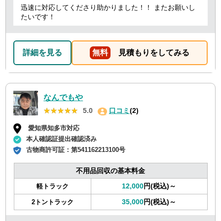
迅速に対応してくださり助かりました！！ またお願いし
たいです！
詳細を見る
無料
見積もりをしてみる
なんでもや
★★★★★
★★★★★
5.0
口コミ
(2)
愛知県知多市対応
本人確認証提出確認済み
古物商許可証：
第541162213100号
不用品回収の基本料金
12,000
円(税込)～
軽トラック
35,000
円(税込)～
2トントラック