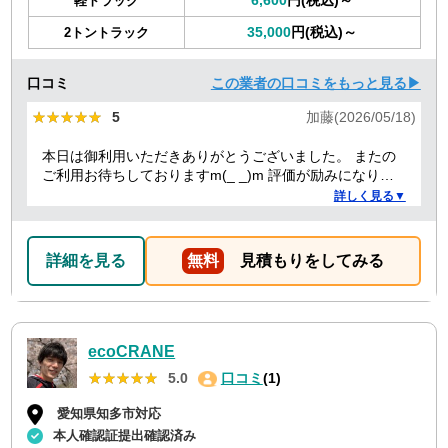
軽トラック
35,000
円(税込)～
2トントラック
口コミ
この業者の口コミをもっと見る▶
★★★★★
★★★★★
5
加藤(2026/05/18)
本日は御利用いただきありがとうございました。 またの
ご利用お待ちしておりますm(_ _)m 評価が励みになりま
すのでよろしくお願いします。
詳しく見る▼
詳細を見る
無料
見積もりをしてみる
ecoCRANE
★★★★★
★★★★★
5.0
口コミ
(1)
愛知県知多市対応
本人確認証提出確認済み