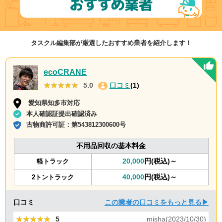
タスクル編集部が厳選したおすすめ業者を紹介します！
ecoCRANE
★★★★★
★★★★★
5.0
口コミ
(1)
愛知県知多市対応
本人確認証提出確認済み
古物商許可証：
第543812300600号
不用品回収の基本料金
20,000
円(税込)～
軽トラック
40,000
円(税込)～
2トントラック
口コミ
この業者の口コミをもっと見る▶
★★★★★
★★★★★
5
misha(2023/10/30)