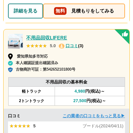
詳細を見る
無料
見積もりをしてみる
不用品回収LIFERE
★★★★★
★★★★★
5.0
口コミ
(3)
愛知県知多市対応
本人確認証提出確認済み
古物商許可証：
第542652101800号
不用品回収の基本料金
4,980
円(税込)～
軽トラック
27,500
円(税込)～
2トントラック
口コミ
この業者の口コミをもっと見る▶
★★★★★
★★★★★
5
プードル(2024/04/11)