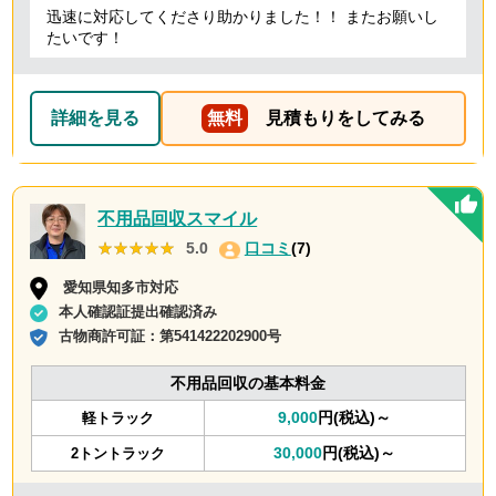
迅速に対応してくださり助かりました！！ またお願いし
たいです！
詳細を見る
無料
見積もりをしてみる
不用品回収スマイル
★★★★★
★★★★★
5.0
口コミ
(7)
愛知県知多市対応
本人確認証提出確認済み
古物商許可証：
第541422202900号
不用品回収の基本料金
9,000
円(税込)～
軽トラック
30,000
円(税込)～
2トントラック