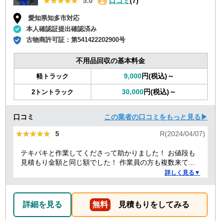
★★★★★
★★★★★
5.0
口コミ
(7)
愛知県知多市対応
本人確認証提出確認済み
古物商許可証：
第541422202900号
不用品回収の基本料金
9,000
円(税込)～
軽トラック
30,000
円(税込)～
2トントラック
口コミ
この業者の口コミをもっと見る▶
★★★★★
★★★★★
5
R(2024/04/07)
テキパキと作業してくださって助かりました！ お値段も
見積もり金額と同じ額でした！ 作業員の方も複数来てく
ださり、 女性の方もいて安心しました！ こちらに頼んで
詳しく見る▼
良かったです！ また何かあれば頼みたいです！
詳細を見る
無料
見積もりをしてみる