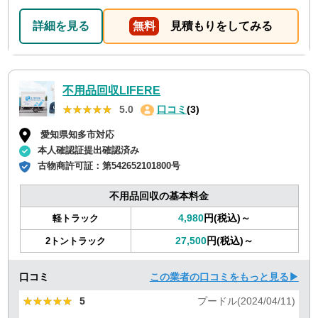
詳細を見る
無料
見積もりをしてみる
不用品回収LIFERE
★★★★★
★★★★★
5.0
口コミ
(3)
愛知県知多市対応
本人確認証提出確認済み
古物商許可証：
第542652101800号
不用品回収の基本料金
4,980
円(税込)～
軽トラック
27,500
円(税込)～
2トントラック
口コミ
この業者の口コミをもっと見る▶
★★★★★
★★★★★
5
プードル(2024/04/11)