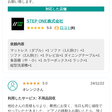
お願い致します。
対応した店舗
STEP ONE株式会社
★★★★★
★★★★★
5.0
口コミ
(6)
依頼内容
マットレス（ダブル）×1
ソファ（1人掛け）×1
ソファ（2人掛け）×1
テレビ台×1
ダイニングテーブル×1
食器棚（中・小）×1
カラーボックス×1
ラック×1
縦型洗濯機×1
★★★★★
★★★★★
5.0
24/11/22
オレンジさん
利用したサービス: 不用品回収
他社さんの見積もりより、断然にお安く、当日も同じ値段で
やっていただきました。 ピアノの移動もお願いしたら、快く