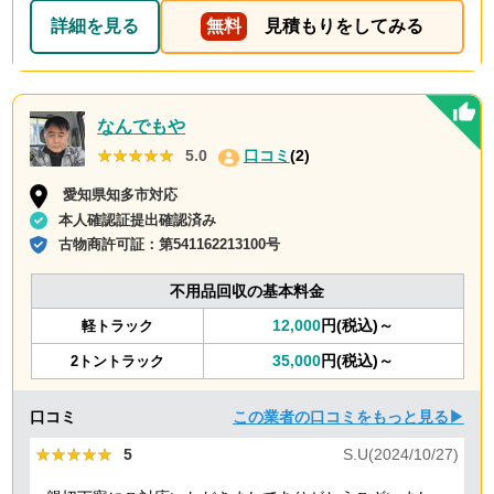
詳細を見る
無料
見積もりをしてみる
なんでもや
★★★★★
★★★★★
5.0
口コミ
(2)
愛知県知多市対応
本人確認証提出確認済み
古物商許可証：
第541162213100号
不用品回収の基本料金
12,000
円(税込)～
軽トラック
35,000
円(税込)～
2トントラック
口コミ
この業者の口コミをもっと見る▶
★★★★★
★★★★★
5
S.U(2024/10/27)