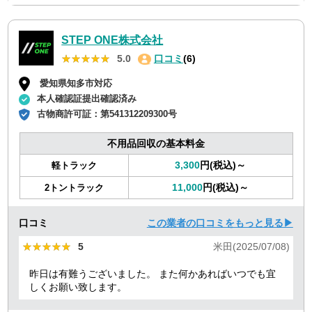
STEP ONE株式会社
★★★★★
★★★★★
5.0
口コミ
(6)
愛知県知多市対応
本人確認証提出確認済み
古物商許可証：
第541312209300号
不用品回収の基本料金
3,300
円(税込)～
軽トラック
11,000
円(税込)～
2トントラック
口コミ
この業者の口コミをもっと見る▶
★★★★★
★★★★★
5
米田(2025/07/08)
昨日は有難うございました。 また何かあればいつでも宜
しくお願い致します。