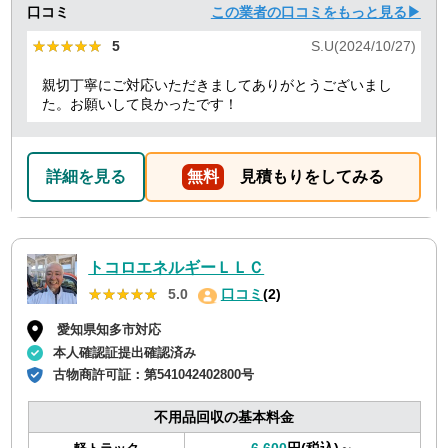
口コミ
この業者の口コミをもっと見る▶
★★★★★
★★★★★
5
S.U(2024/10/27)
親切丁寧にご対応いただきましてありがとうございまし
た。お願いして良かったです！
詳細を見る
無料
見積もりをしてみる
トコロエネルギーＬＬＣ
★★★★★
★★★★★
5.0
口コミ
(2)
愛知県知多市対応
本人確認証提出確認済み
古物商許可証：
第541042402800号
不用品回収の基本料金
6,600
円(税込)～