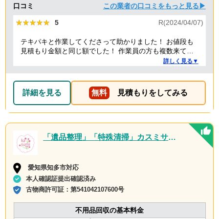
口コミ
この業者の口コミをもっと見る▶
★★★★★
★★★★★
5
R(2024/04/07)
テキパキと作業してくださって助かりました！ お値段も
見積もり金額と同じ額でした！ 作業員の方も複数来てく
ださり、 女性の方もいて安心しました！ こちらに頼んで
詳しく見る▼
良かったです！ また何かあれば頼みたいです！
詳細を見る
無料
見積もりをしてみる
「遺品整理」「特殊清掃」カスミサービス
愛知県知多市対応
本人確認証提出確認済み
古物商許可証：
第541042107600号
不用品回収の基本料金