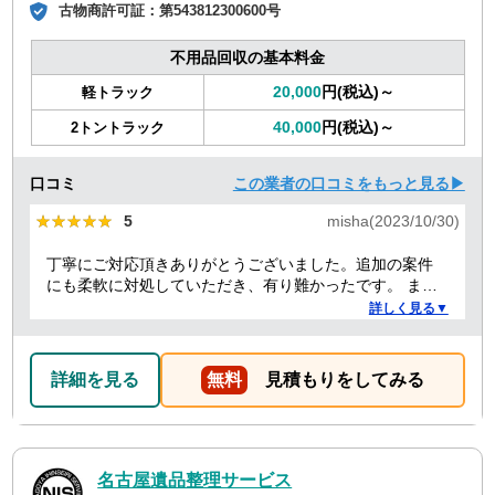
古物商許可証：
第543812300600号
不用品回収の基本料金
20,000
円(税込)～
軽トラック
40,000
円(税込)～
2トントラック
口コミ
この業者の口コミをもっと見る▶
★★★★★
★★★★★
5
misha(2023/10/30)
丁寧にご対応頂きありがとうございました。追加の案件
にも柔軟に対処していただき、有り難かったです。 また
何かありましたらぜひよろしくお願いします。
詳しく見る▼
詳細を見る
無料
見積もりをしてみる
名古屋遺品整理サービス