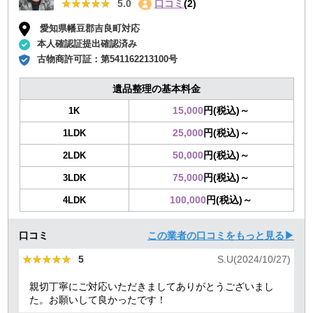
★★★★★
★★★★★
5.0
口コミ
(2)
愛知県幡豆郡吉良町対応
本人確認証提出確認済み
古物商許可証：
第541162213100号
遺品整理の基本料金
15,000
円(税込)～
1K
25,000
円(税込)～
1LDK
50,000
円(税込)～
2LDK
75,000
円(税込)～
3LDK
100,000
円(税込)～
4LDK
口コミ
この業者の口コミをもっと見る▶
★★★★★
★★★★★
5
S.U(2024/10/27)
親切丁寧にご対応いただきましてありがとうございまし
た。お願いして良かったです！