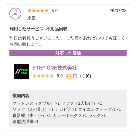
★★★★★
★★★★★
5.0
25/07/08
米田
利用したサービス: 不用品回収
昨日は有難うございました。 また何かあればいつでも宜しく
お願い致します。
対応した店舗
STEP ONE株式会社
★★★★★
★★★★★
5.0
口コミ
(6)
依頼内容
マットレス（ダブル）×1
ソファ（1人掛け）×1
ソファ（2人掛け）×1
テレビ台×1
ダイニングテーブル×1
食器棚（中・小）×1
カラーボックス×1
ラック×1
縦型洗濯機×1