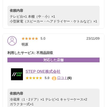
依頼内容
テレビ台×1
本棚（中・小）×1
小型家電（スピーカー・ヘアドライヤー・ケトルなど）×1
★★★★★
★★★★★
5.0
23/11/09
明原
利用したサービス: 不用品回収
対応した店舗
STEP ONE株式会社
★★★★★
★★★★★
5.0
口コミ
(6)
依頼内容
冷蔵庫（1・2ドア）×1
テレビ×1
キャリーケース×2
ガラクタ一式×1