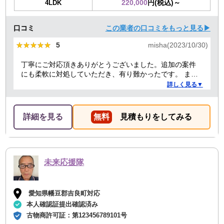
220,000
円(税込)～
4LDK
口コミ
この業者の口コミをもっと見る▶
★★★★★
★★★★★
5
misha(2023/10/30)
丁寧にご対応頂きありがとうございました。追加の案件
にも柔軟に対処していただき、有り難かったです。 また
何かありましたらぜひよろしくお願いします。
詳しく見る▼
詳細を見る
無料
見積もりをしてみる
未来応援隊
愛知県幡豆郡吉良町対応
本人確認証提出確認済み
古物商許可証：
第123456789101号