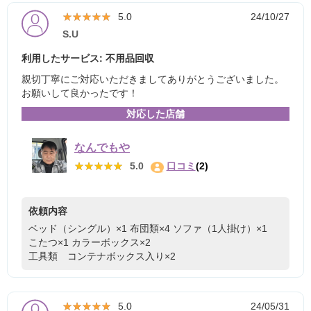
★★★★★
★★★★★
5.0
24/10/27
S.U
利用したサービス: 不用品回収
親切丁寧にご対応いただきましてありがとうございました。
お願いして良かったです！
対応した店舗
なんでもや
★★★★★
★★★★★
5.0
口コミ
(2)
依頼内容
ベッド（シングル）×1
布団類×4
ソファ（1人掛け）×1
こたつ×1
カラーボックス×2
工具類 コンテナボックス入り×2
★★★★★
★★★★★
5.0
24/05/31