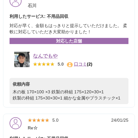
石川
利用したサービス: 不用品回収
対応が早く、金額もはっきりと提示していただけました。 柔
軟に対応していただき大変助かりました！
対応した店舗
なんでもや
★★★★★
★★★★★
5.0
口コミ
(2)
依頼内容
木の板 170×100 ×3
鉄製の枠組 175×120×30×1
鉄製の枠組 175×30×30×1
細かな金属やプラスチック×1
★★★★★
★★★★★
5.0
24/01/25
Re☆