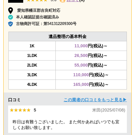
愛知県幡豆郡吉良町対応
本人確認証提出確認済み
古物商許可証：
第541312209300号
遺品整理の基本料金
11,000
円(税込)～
1K
26,500
円(税込)～
1LDK
55,000
円(税込)～
2LDK
110,000
円(税込)～
3LDK
165,000
円(税込)～
4LDK
口コミ
この業者の口コミをもっと見る▶
★★★★★
★★★★★
5
米田(2025/07/08)
昨日は有難うございました。 また何かあればいつでも宜
しくお願い致します。