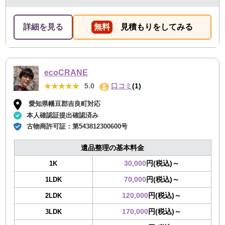
詳細を見る
無料
見積もりをしてみる
ecoCRANE
★★★★★
★★★★★
5.0
口コミ
(1)
愛知県幡豆郡吉良町対応
本人確認証提出確認済み
古物商許可証：
第543812300600号
遺品整理の基本料金
30,000
円(税込)～
1K
70,000
円(税込)～
1LDK
120,000
円(税込)～
2LDK
170,000
円(税込)～
3LDK