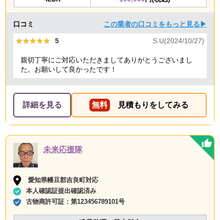
口コミ
この業者の口コミをもっと見る▶
★★★★★
★★★★★
5
S.U(2024/10/27)
親切丁寧にご対応いただきましてありがとうございまし
た。お願いして良かったです！
詳細を見る
無料
見積もりをしてみる
未来応援隊
愛知県幡豆郡吉良町対応
本人確認証提出確認済み
古物商許可証：
第123456789101号