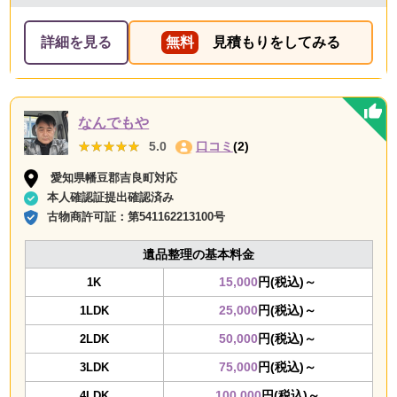
詳細を見る
無料
見積もりをしてみる
なんでもや
★★★★★
★★★★★
5.0
口コミ
(2)
愛知県幡豆郡吉良町対応
本人確認証提出確認済み
古物商許可証：
第541162213100号
遺品整理の基本料金
15,000
円(税込)～
1K
25,000
円(税込)～
1LDK
50,000
円(税込)～
2LDK
75,000
円(税込)～
3LDK
100,000
円(税込)～
4LDK