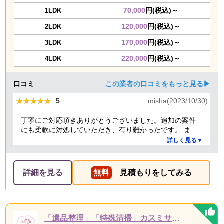
70,000
円(税込)～
1LDK
120,000
円(税込)～
2LDK
170,000
円(税込)～
3LDK
220,000
円(税込)～
4LDK
口コミ
この業者の口コミをもっと見る▶
★★★★★
★★★★★
5
misha(2023/10/30)
丁寧にご対応頂きありがとうございました。追加の案件
にも柔軟に対処していただき、有り難かったです。 また
何かありましたらぜひよろしくお願いします。
詳しく見る▼
詳細を見る
無料
見積もりをしてみる
「遺品整理」「特殊清掃」カスミサービス