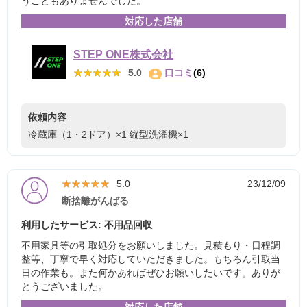
うこともありませんでした。
対応した店舗
STEP ONE株式会社
★★★★★
★★★★★
5.0
口コミ
(6)
依頼内容
冷蔵庫（1・2ドア）×1
縦型洗濯機×1
★★★★★
★★★★★
5.0
23/12/09
断捨離がんばる
利用したサービス: 不用品回収
不用家具等の引取処分をお願いしました。見積もり・日程調
整等、丁寧で早く対応していただきました。もちろん引取当
日の作業も。また何かあればぜひお願いしたいです。ありが
とうございました。