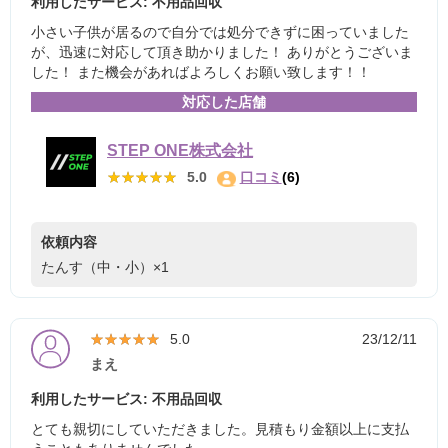
利用したサービス: 不用品回収
小さい子供が居るので自分では処分できずに困っていました
が、迅速に対応して頂き助かりました！ ありがとうございま
した！ また機会があればよろしくお願い致します！！
対応した店舗
STEP ONE株式会社
★★★★★
★★★★★
5.0
口コミ
(6)
依頼内容
たんす（中・小）×1
★★★★★
★★★★★
5.0
23/12/11
まえ
利用したサービス: 不用品回収
とても親切にしていただきました。見積もり金額以上に支払