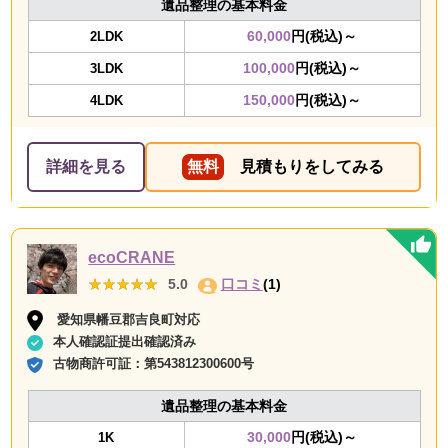
遺品整理の基本料金
60,000
円(税込)～
2LDK
100,000
円(税込)～
3LDK
150,000
円(税込)～
4LDK
詳細を見る
無料
見積もりをしてみる
ecoCRANE
★★★★★
★★★★★
5.0
口コミ
(1)
愛知県幡豆郡吉良町対応
本人確認証提出確認済み
古物商許可証：
第543812300600号
遺品整理の基本料金
30,000
円(税込)～
1K