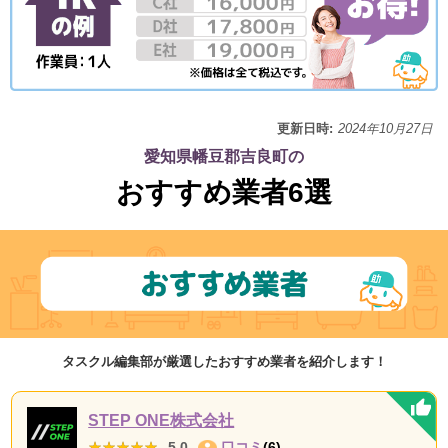
更新日時:
2024年10月27日
愛知県幡豆郡吉良町の
おすすめ業者6選
タスクル編集部が厳選したおすすめ業者を紹介します！
STEP ONE株式会社
★★★★★
★★★★★
5.0
口コミ
(6)