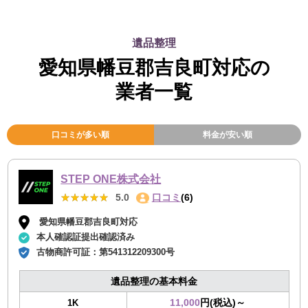
遺品整理
愛知県幡豆郡吉良町対応の
業者一覧
口コミが多い順
料金が安い順
STEP ONE株式会社
★★★★★
★★★★★
5.0
口コミ
(6)
愛知県幡豆郡吉良町対応
本人確認証提出確認済み
古物商許可証：
第541312209300号
遺品整理の基本料金
11,000
円(税込)～
1K