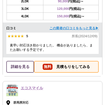
90,000
円(税込)～
2LDK
120,000
円(税込)～
3LDK
150,000
円(税込)～
4LDK
口コミ
この業者の口コミをもっと見る▶
★★★★★
★★★★★
5
所長(2024/12/09)
素早い対応頂き助かりました。 機会がありましたら、ま
たお願いする予定です。
詳細を見る
無料
見積もりをしてみる
エコスマイル
群馬県対応