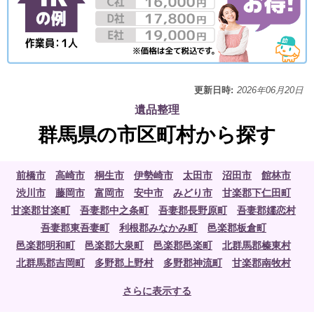
更新日時:
2026年06月20日
遺品整理
群馬県の市区町村から探す
前橋市
高崎市
桐生市
伊勢崎市
太田市
沼田市
館林市
渋川市
藤岡市
富岡市
安中市
みどり市
甘楽郡下仁田町
甘楽郡甘楽町
吾妻郡中之条町
吾妻郡長野原町
吾妻郡嬬恋村
吾妻郡東吾妻町
利根郡みなかみ町
邑楽郡板倉町
邑楽郡明和町
邑楽郡大泉町
邑楽郡邑楽町
北群馬郡榛東村
北群馬郡吉岡町
多野郡上野村
多野郡神流町
甘楽郡南牧村
吾妻郡草津町
吾妻郡六合村
吾妻郡高山村
利根郡片品村
さらに表示する
利根郡川場村
利根郡昭和村
佐波郡玉村町
邑楽郡千代田町