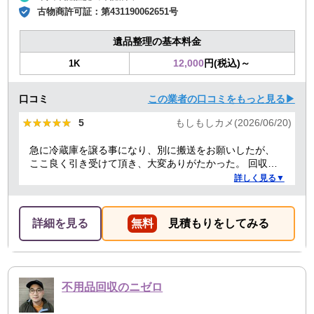
古物商許可証：
第431190062651号
遺品整理の基本料金
12,000
円(税込)～
1K
口コミ
この業者の口コミをもっと見る▶
★★★★★
★★★★★
5
もしもしカメ(2026/06/20)
急に冷蔵庫を譲る事になり、別に搬送をお願いしたが、
ここ良く引き受けて頂き、大変ありがたかった。 回収作
業も丁寧でした。
詳しく見る▼
詳細を見る
無料
見積もりをしてみる
不用品回収のニゼロ