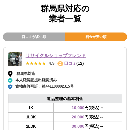
群馬県対応の
業者一覧
口コミが多い順
料金が安い順
リサイクルショップフレンド
★★★★★
★★★★★
4.9
口コミ
(12)
群馬県対応
本人確認証提出確認済み
古物商許可証：
第441100002315号
遺品整理の基本料金
10,000
円(税込)～
1K
20,000
円(税込)～
1LDK
30,000
円(税込)～
2LDK