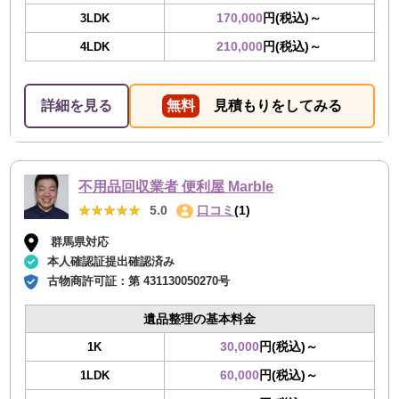
170,000
円(税込)～
3LDK
210,000
円(税込)～
4LDK
詳細を見る
無料
見積もりをしてみる
不用品回収業者 便利屋 Marble
★★★★★
★★★★★
5.0
口コミ
(1)
群馬県対応
本人確認証提出確認済み
古物商許可証：
第 431130050270号
遺品整理の基本料金
30,000
円(税込)～
1K
60,000
円(税込)～
1LDK