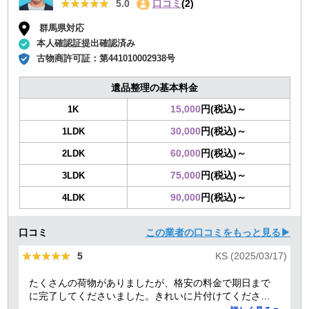
★★★★★
★★★★★
5.0
口コミ
(2)
群馬県対応
本人確認証提出確認済み
古物商許可証：
第441010002938号
遺品整理の基本料金
15,000
円(税込)～
1K
30,000
円(税込)～
1LDK
60,000
円(税込)～
2LDK
75,000
円(税込)～
3LDK
90,000
円(税込)～
4LDK
口コミ
この業者の口コミをもっと見る▶
★★★★★
★★★★★
5
KS (2025/03/17)
たくさんの荷物がありましたが、格安の料金で期日まで
に完了してくださいました。きれいに片付けてくださり
ありがとうございました。作業の進捗も報告してくださ