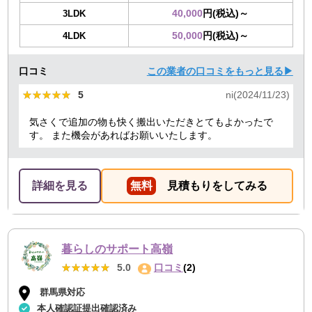
40,000
円(税込)～
3LDK
50,000
円(税込)～
4LDK
口コミ
この業者の口コミをもっと見る▶
★★★★★
★★★★★
5
ni(2024/11/23)
気さくで追加の物も快く搬出いただきとてもよかったで
す。 また機会があればお願いいたします。
詳細を見る
無料
見積もりをしてみる
暮らしのサポート高嶺
★★★★★
★★★★★
5.0
口コミ
(2)
群馬県対応
本人確認証提出確認済み