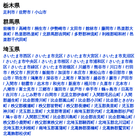
栃木県
足利市
/
佐野市
/
小山市
群馬県
前橋市
/
高崎市
/
桐生市
/
伊勢崎市
/
太田市
/
館林市
/
藤岡市
/
邑楽郡大
泉町
/
邑楽郡邑楽町
/
北群馬郡吉岡町
/
多野郡神流町
/
利根郡昭和村
/
邑
楽郡千代田町
埼玉県
さいたま市西区
/
さいたま市北区
/
さいたま市大宮区
/
さいたま市見沼区
/
さいたま市中央区
/
さいたま市桜区
/
さいたま市浦和区
/
さいたま市南
区
/
さいたま市緑区
/
さいたま市岩槻区
/
川越市
/
熊谷市
/
川口市
/
行田
市
/
秩父市
/
所沢市
/
飯能市
/
加須市
/
本庄市
/
東松山市
/
春日部市
/
狭
山市
/
羽生市
/
鴻巣市
/
深谷市
/
上尾市
/
草加市
/
越谷市
/
蕨市
/
戸田市
/
入間市
/
朝霞市
/
志木市
/
和光市
/
新座市
/
桶川市
/
久喜市
/
北本市
/
八潮市
/
富士見市
/
三郷市
/
蓮田市
/
坂戸市
/
幸手市
/
鶴ヶ島市
/
日高市
/
吉川市
/
ふじみ野市
/
白岡市
/
北足立郡伊奈町
/
入間郡毛呂山町
/
入間
郡越生町
/
比企郡滑川町
/
比企郡嵐山町
/
比企郡小川町
/
比企郡ときがわ
町
/
秩父郡横瀬町
/
秩父郡皆野町
/
秩父郡長瀞町
/
児玉郡美里町
/
児玉郡
神川町
/
児玉郡上里町
/
大里郡寄居町
/
南埼玉郡宮代町
/
北葛飾郡杉戸町
/
鳩ヶ谷市
/
入間郡三芳町
/
比企郡川島町
/
比企郡吉見町
/
比企郡鳩山町
/
秩父郡小鹿野町
/
秩父郡東秩父村
/
北埼玉郡騎西町
/
北埼玉郡北川辺町
/
北埼玉郡大利根町
/
南埼玉郡菖蒲町
/
北葛飾郡栗橋町
/
北葛飾郡鷲宮町
/
北葛飾郡松伏町