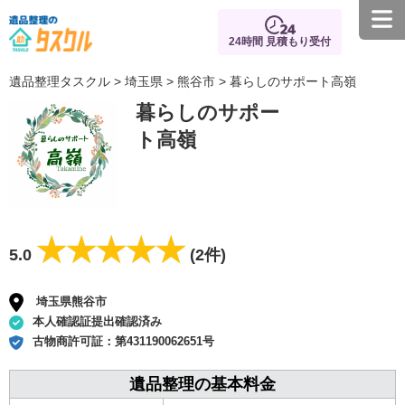
24時間 見積もり受付
遺品整理タスクル
>
埼玉県
>
熊谷市
> 暮らしのサポート高嶺
暮らしのサポー
ト高嶺
★★★★★
★★★★★
5.0
(2件)
埼玉県熊谷市
本人確認証提出確認済み
古物商許可証：
第431190062651号
遺品整理の基本料金