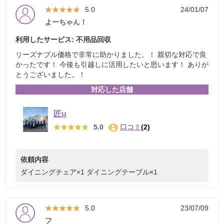
★★★★★
★★★★★
5.0
24/01/07
よーちゃん！
利用したサービス: 不用品回収
リーズナブル価格で非常に助かりました。！ 親切な対応で良
かったです！ 今後も引越しに活用したいと思います！ ありが
とうございました。！
対応した店舗
匠u
★★★★★
★★★★★
5.0
口コミ
(2)
依頼内容
ダイニングチェア×1
ダイニングテーブル×1
★★★★★
★★★★★
5.0
23/07/09
フ