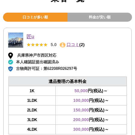
口コミが多い順
料金が安い順
匠u
★★★★★
★★★★★
5.0
口コミ
(2)
兵庫県神戸市西区対応
本人確認証提出確認済み
古物商許可証：
第62208R026297号
遺品整理の基本料金
50,000
円(税込)～
1K
100,000
円(税込)～
1LDK
150,000
円(税込)～
2LDK
200,000
円(税込)～
3LDK
300,000
円(税込)～
4LDK