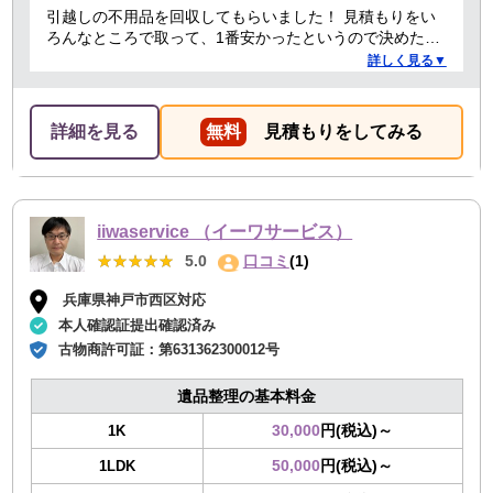
引越しの不用品を回収してもらいました！ 見積もりをい
ろんなところで取って、1番安かったというので決めたの
ですが、 対応や話し方も、丁寧で優しく、 作業自体も素
詳しく見る▼
早くやってくださってとても良かったです。 また不用品
回収の時は料金しようと思いました！
詳細を見る
無料
見積もりをしてみる
iiwaservice （イーワサービス）
★★★★★
★★★★★
5.0
口コミ
(1)
兵庫県神戸市西区対応
本人確認証提出確認済み
古物商許可証：
第631362300012号
遺品整理の基本料金
30,000
円(税込)～
1K
50,000
円(税込)～
1LDK