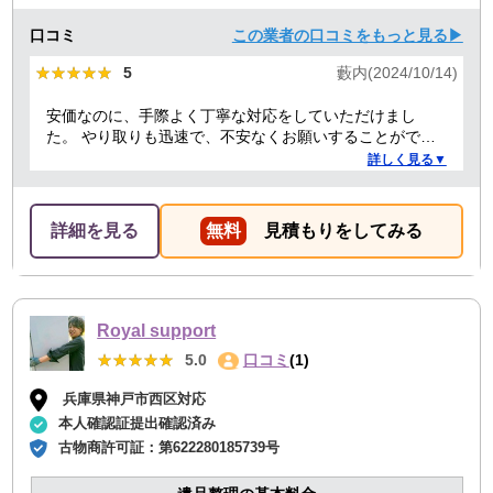
口コミ
この業者の口コミをもっと見る▶
★★★★★
★★★★★
5
藪内(2024/10/14)
安価なのに、手際よく丁寧な対応をしていただけまし
た。 やり取りも迅速で、不安なくお願いすることができ
ました。 ありがとうございました。
詳しく見る▼
詳細を見る
無料
見積もりをしてみる
Royal support
★★★★★
★★★★★
5.0
口コミ
(1)
兵庫県神戸市西区対応
本人確認証提出確認済み
古物商許可証：
第622280185739号