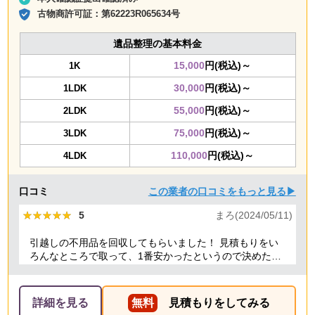
古物商許可証：
第62223R065634号
遺品整理の基本料金
15,000
円(税込)～
1K
30,000
円(税込)～
1LDK
55,000
円(税込)～
2LDK
75,000
円(税込)～
3LDK
110,000
円(税込)～
4LDK
口コミ
この業者の口コミをもっと見る▶
★★★★★
★★★★★
5
まろ(2024/05/11)
引越しの不用品を回収してもらいました！ 見積もりをい
ろんなところで取って、1番安かったというので決めたの
ですが、 対応や話し方も、丁寧で優しく、 作業自体も素
早くやってくださってとても良かったです。 また不用品
回収の時は料金しようと思いました！
詳細を見る
無料
見積もりをしてみる