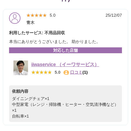
★★★★★
★★★★★
5.0
25/12/07
青木
利用したサービス: 不用品回収
本当にありがとうございました。 助かりました。
対応した店舗
iiwaservice （イーワサービス）
★★★★★
★★★★★
5.0
口コミ
(1)
依頼内容
ダイニングチェア×1
中型家電（レンジ・掃除機・ヒーター・空気清浄機など）
×1
自転車×1