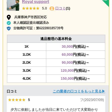
Royal support
★★★★★
★★★★★
5.0
口コミ
(1)
兵庫県神戸市西区対応
本人確認証提出確認済み
古物商許可証：
第622280185739号
遺品整理の基本料金
30,000
円(税込)～
1K
60,000
円(税込)～
1LDK
90,000
円(税込)～
2LDK
120,000
円(税込)～
3LDK
150,000
円(税込)～
4LDK
口コミ
この業者の口コミをもっと見る▶
★★★★★
★★★★★
5
フ(2023/07/09)
夕方に依頼しましたが当日に来ていただけて大変助かり