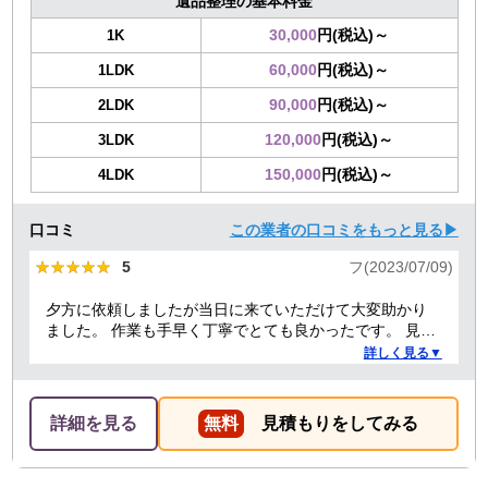
遺品整理の基本料金
30,000
円(税込)～
1K
60,000
円(税込)～
1LDK
90,000
円(税込)～
2LDK
120,000
円(税込)～
3LDK
150,000
円(税込)～
4LDK
口コミ
この業者の口コミをもっと見る▶
★★★★★
★★★★★
5
フ(2023/07/09)
夕方に依頼しましたが当日に来ていただけて大変助かり
ました。 作業も手早く丁寧でとても良かったです。 見積
り金額以上の追加料金もありませんでした。 ありがとう
詳しく見る▼
ございました。
詳細を見る
無料
見積もりをしてみる