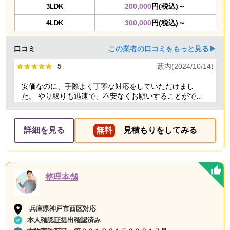
200,000
円(税込)～
3LDK
300,000
円(税込)～
4LDK
口コミ
この業者の口コミをもっと見る▶
★★★★★
★★★★★
5
藪内(2024/10/14)
安価なのに、手際よく丁寧な対応をしていただけまし
た。 やり取りも迅速で、不安なくお願いすることができ
ました。 ありがとうございました。
詳細を見る
無料
見積もりをしてみる
整理本舗
兵庫県神戸市西区対応
本人確認証提出確認済み