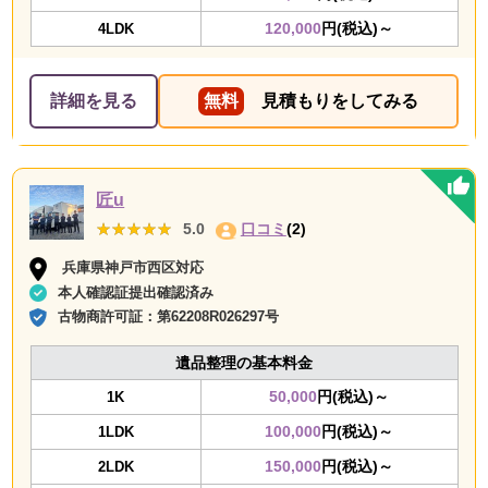
120,000
円(税込)～
4LDK
詳細を見る
無料
見積もりをしてみる
匠u
★★★★★
★★★★★
5.0
口コミ
(2)
兵庫県神戸市西区対応
本人確認証提出確認済み
古物商許可証：
第62208R026297号
遺品整理の基本料金
50,000
円(税込)～
1K
100,000
円(税込)～
1LDK
150,000
円(税込)～
2LDK