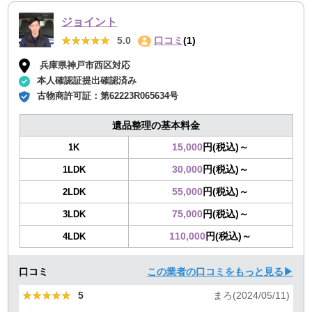
ジョイント
★★★★★
★★★★★
5.0
口コミ
(1)
兵庫県神戸市西区対応
本人確認証提出確認済み
古物商許可証：
第62223R065634号
遺品整理の基本料金
15,000
円(税込)～
1K
30,000
円(税込)～
1LDK
55,000
円(税込)～
2LDK
75,000
円(税込)～
3LDK
110,000
円(税込)～
4LDK
口コミ
この業者の口コミをもっと見る▶
★★★★★
★★★★★
5
まろ(2024/05/11)