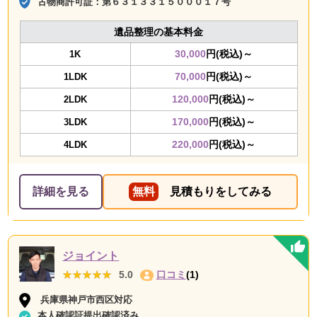
古物商許可証：
第６３１３３１５０００１７号
遺品整理の基本料金
30,000
円(税込)～
1K
70,000
円(税込)～
1LDK
120,000
円(税込)～
2LDK
170,000
円(税込)～
3LDK
220,000
円(税込)～
4LDK
詳細を見る
無料
見積もりをしてみる
ジョイント
★★★★★
★★★★★
5.0
口コミ
(1)
兵庫県神戸市西区対応
本人確認証提出確認済み