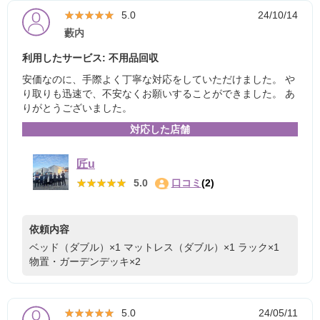
★★★★★
★★★★★
5.0
24/10/14
藪内
利用したサービス: 不用品回収
安価なのに、手際よく丁寧な対応をしていただけました。 や
り取りも迅速で、不安なくお願いすることができました。 あ
りがとうございました。
対応した店舗
匠u
★★★★★
★★★★★
5.0
口コミ
(2)
依頼内容
ベッド（ダブル）×1
マットレス（ダブル）×1
ラック×1
物置・ガーデンデッキ×2
★★★★★
★★★★★
5.0
24/05/11