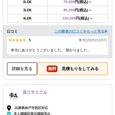
70,000
円(税込)～
2LDK
90,000
円(税込)～
3LDK
100,000
円(税込)～
4LDK
口コミ
この業者の口コミをもっと見る▶
★★★★★
★★★★★
5
青木(2025/12/07)
本当にありがとうございました。 助かりました。
詳細を見る
無料
見積もりをしてみる
歩リサイクル
兵庫県神戸市西区対応
本人確認証提出確認済み