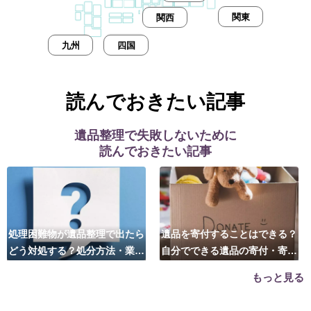
関東
関西
九州
四国
読んでおきたい記事
遺品整理で失敗しないために
読んでおきたい記事
処理困難物が遺品整理で出たら
遺品を寄付することはできる？
どう対処する？処分方法・業者
自分でできる遺品の寄付・寄贈
の選び方は？
先はこちら
もっと見る