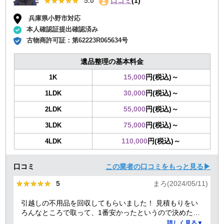
★★★★★
★★★★★
5.0
口コミ
(1)
兵庫県小野市対応
本人確認証提出確認済み
古物商許可証：
第62223R065634号
遺品整理の基本料金
15,000
円(税込)～
1K
30,000
円(税込)～
1LDK
55,000
円(税込)～
2LDK
75,000
円(税込)～
3LDK
110,000
円(税込)～
4LDK
口コミ
この業者の口コミをもっと見る▶
★★★★★
★★★★★
5
まろ(2024/05/11)
引越しの不用品を回収してもらいました！ 見積もりをい
ろんなところで取って、1番安かったというので決めたの
ですが、 対応や話し方も、丁寧で優しく、 作業自体も素
詳しく見る▼