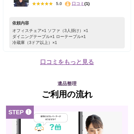
★★★★★
★★★★★
5.0
口コミ
(1)
依頼内容
オフィスチェア×1
ソファ（3人掛け）×1
ダイニングテーブル×1
ローテーブル×1
冷蔵庫（3ドア以上）×1
口コミをもっと見る
遺品整理
ご利用の流れ
STEP ❶