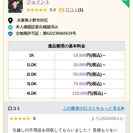
ジョイント
★★★★★
★★★★★
5.0
口コミ
(1)
兵庫県小野市対応
本人確認証提出確認済み
古物商許可証：
第62223R065634号
遺品整理の基本料金
15,000
円(税込)～
1K
30,000
円(税込)～
1LDK
55,000
円(税込)～
2LDK
75,000
円(税込)～
3LDK
110,000
円(税込)～
4LDK
口コミ
この業者の口コミをもっと見る▶
★★★★★
★★★★★
5
まろ(2024/05/11)
引越しの不用品を回収してもらいました！ 見積もりをい