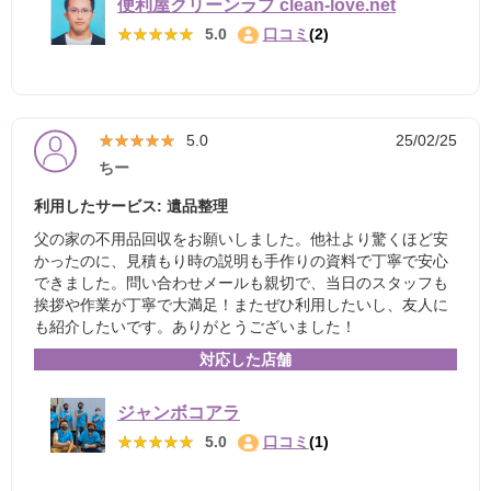
便利屋クリーンラブ clean-love.net
★★★★★
★★★★★
5.0
口コミ
(2)
★★★★★
★★★★★
5.0
25/02/25
ちー
利用したサービス: 遺品整理
父の家の不用品回収をお願いしました。他社より驚くほど安
かったのに、見積もり時の説明も手作りの資料で丁寧で安心
できました。問い合わせメールも親切で、当日のスタッフも
挨拶や作業が丁寧で大満足！またぜひ利用したいし、友人に
も紹介したいです。ありがとうございました！
対応した店舗
ジャンボコアラ
★★★★★
★★★★★
5.0
口コミ
(1)