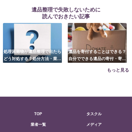
遺品整理で失敗しないために
読んでおきたい記事
処理困難物が遺品整理で出たら
遺品を寄付することはできる？
どう対処する？処分方法・業者
自分でできる遺品の寄付・寄贈
の選び方は？
先はこちら
もっと見る
TOP
タスクル
業者一覧
メディア