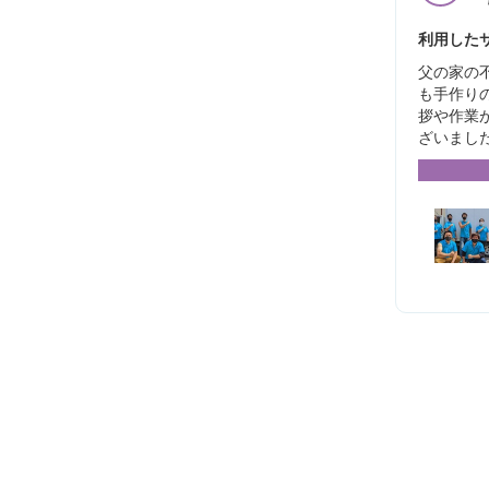
利用したサ
父の家の
も手作り
拶や作業
ざいまし