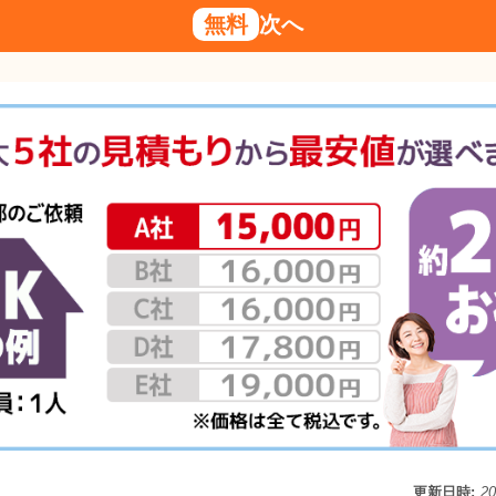
無料
次へ
更新日時:
2