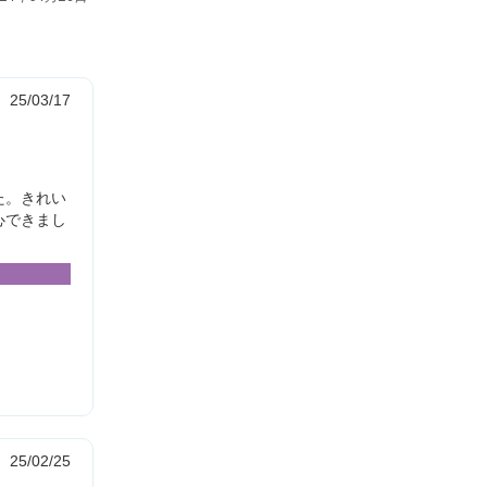
25/03/17
た。きれい
心できまし
25/02/25