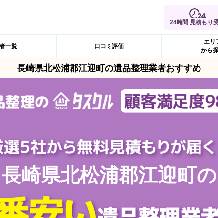
24時間 見積もり
エリ
者一覧
口コミ評価
から
長崎県北松浦郡江迎町の遺品整理業者おすすめ
長崎県北松浦郡江迎町の