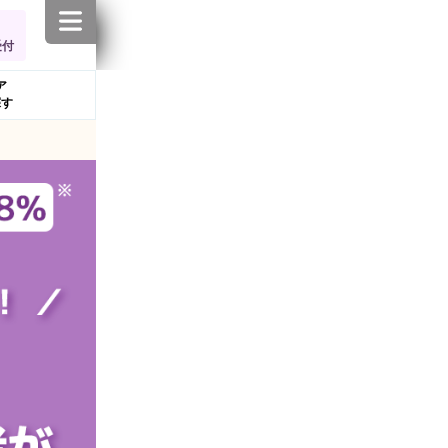
受付
ア
探す