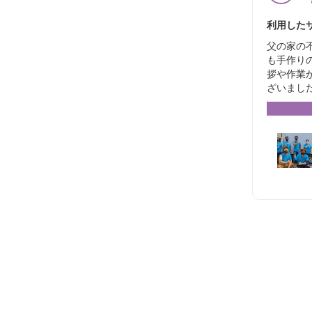
利用したサ
父の家の
も手作り
拶や作業
ざいまし