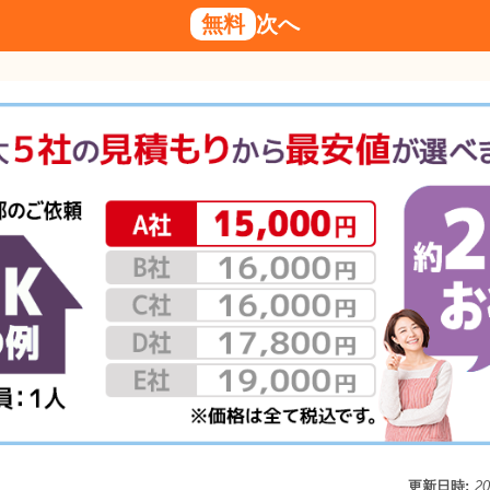
無料
次へ
更新日時:
2