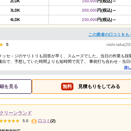
150,000
円(税込)～
2LDK
200,000
円(税込)～
3LDK
230,000
円(税込)～
4LDK
この業者の口コミをも
★
★
5
nishi-taka(2
メッセ－ジのヤリトリも回答が早く、スムーズでした。当日の作業も段
搬出で、予想していた時間よりも短時間で完了。 事前打ち合わせ・当日
的に好感がもて、今後何かある時はまた依頼したくなるような感想です
詳
細を見る
無料
見積もりをしてみる
クリーンランド
★★★★★
★★★★★
5.0
口コミ
(2)