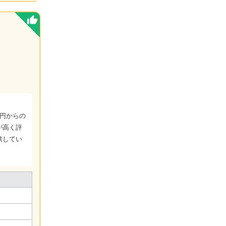
0円からの
が高く評
供してい