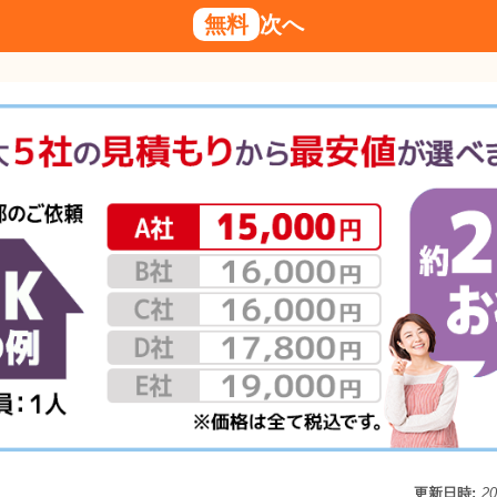
無料
次へ
更新日時:
2