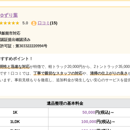
ゆずり葉
★★★★★
★★★★★
5.0
口コミ
(15)
県飯能市対応
確認証提出確認済み
商許可証：
第303322220994号
おすすめポイント！
明性と迅速な対応
が特徴で、軽トラック20,000円から、2トントラック35,00
です！口コミでは、
丁寧で親切なスタッフの対応
や、
清掃の仕上がりの良さ
います。事前見積もりを徹底し、追加料金が発生しない安心のサービスを提
遺品整理の基本料金
50,000
円(税込)～
1K
100,000
円(税込)～
1LDK