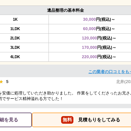
遺品整理の基本料金
30,000
円(税込)～
1K
60,000
円(税込)～
1LDK
120,000
円(税込)～
2LDK
170,000
円(税込)～
3LDK
220,000
円(税込)～
4LDK
この業者の口コミをも
★
★
5
北井(202
を安価に処理していただき助かりました。 作業をしてくださったお兄さ
切でサービス精神溢れる方でした！
細を見る
無料
見積もりをしてみる