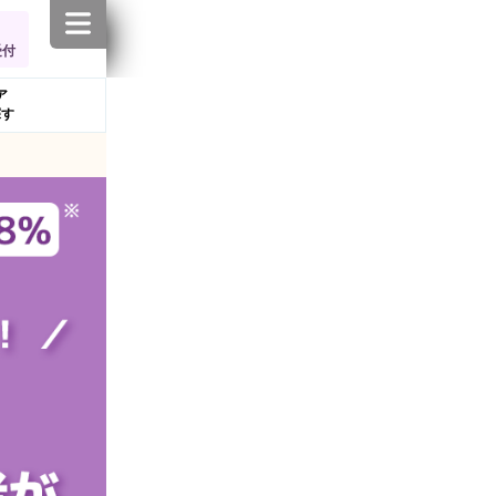
受付
ア
探す