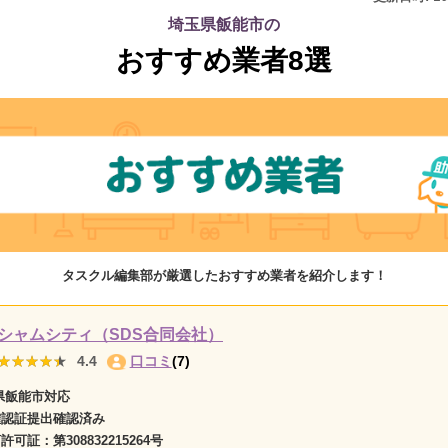
埼玉県飯能市の
おすすめ業者8選
タスクル編集部が厳選したおすすめ業者を紹介します！
シャムシティ（SDS合同会社）
★★★★★
★★★★★
4.4
口コミ
(7)
県飯能市対応
確認証提出確認済み
商許可証：
第308832215264号