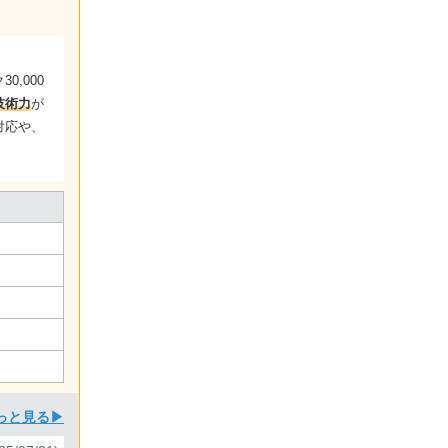
0,000
技術力
が
対応や、
っと見る▶