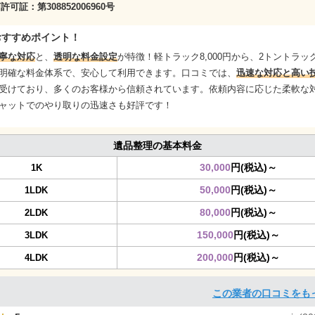
商許可証：
第308852006960号
おすすめポイント！
寧な対応
と、
透明な料金設定
が特徴！軽トラック8,000円から、2トントラック3
明確な料金体系で、安心して利用できます。口コミでは、
迅速な対応と高い
受けており、多くのお客様から信頼されています。依頼内容に応じた柔軟な
ャットでのやり取りの迅速さも好評です！
遺品整理の基本料金
30,000
円(税込)～
1K
50,000
円(税込)～
1LDK
80,000
円(税込)～
2LDK
150,000
円(税込)～
3LDK
200,000
円(税込)～
4LDK
この業者の口コミをも