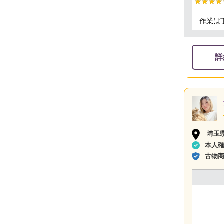
★★★★
★★★★
作業は
詳
埼玉
本人
古物