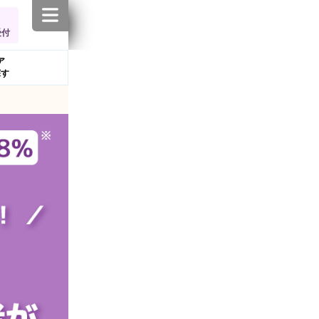
受付
ア
探す