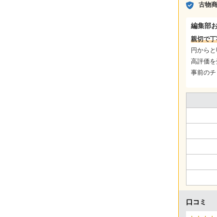
古物
編集部
親切で丁
円からと
高評価を
事前のチ
口コミ