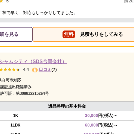
★
★
5
jp(20
丁寧で早く、対応もしっかりしてました。
細を見る
無料
見積もりをしてみる
シャムシティ（SDS合同会社）
★★★★★
★★★★★
4.4
口コミ
(7)
県白岡市対応
確認証提出確認済み
商許可証：
第308832215264号
遺品整理の基本料金
30,000
円(税込)～
1K
60,000
円(税込)～
1LDK