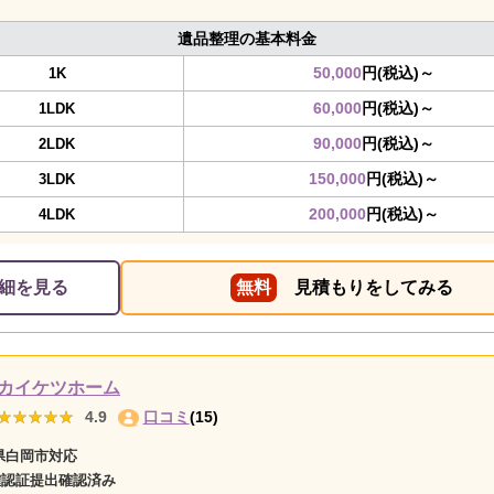
遺品整理の基本料金
50,000
円(税込)～
1K
60,000
円(税込)～
1LDK
90,000
円(税込)～
2LDK
150,000
円(税込)～
3LDK
200,000
円(税込)～
4LDK
細を見る
無料
見積もりをしてみる
カイケツホーム
★★★★★
★★★★★
4.9
口コミ
(15)
県白岡市対応
確認証提出確認済み