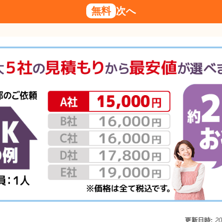
無料
次へ
更新日時:
2