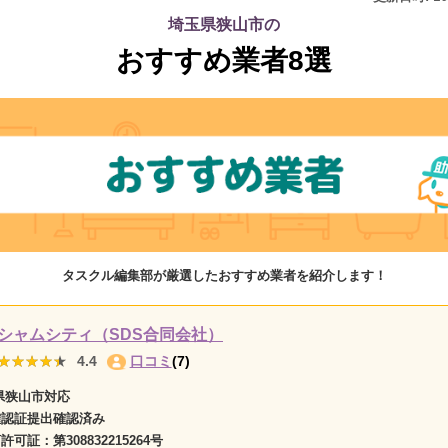
埼玉県狭山市の
おすすめ業者8選
タスクル編集部が厳選したおすすめ業者を紹介します！
シャムシティ（SDS合同会社）
★★★★★
★★★★★
4.4
口コミ
(7)
県狭山市対応
確認証提出確認済み
商許可証：
第308832215264号