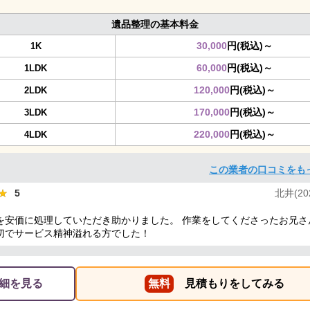
遺品整理の基本料金
30,000
円(税込)～
1K
60,000
円(税込)～
1LDK
120,000
円(税込)～
2LDK
170,000
円(税込)～
3LDK
220,000
円(税込)～
4LDK
この業者の口コミをも
★
★
5
北井(202
を安価に処理していただき助かりました。 作業をしてくださったお兄さ
切でサービス精神溢れる方でした！
細を見る
無料
見積もりをしてみる