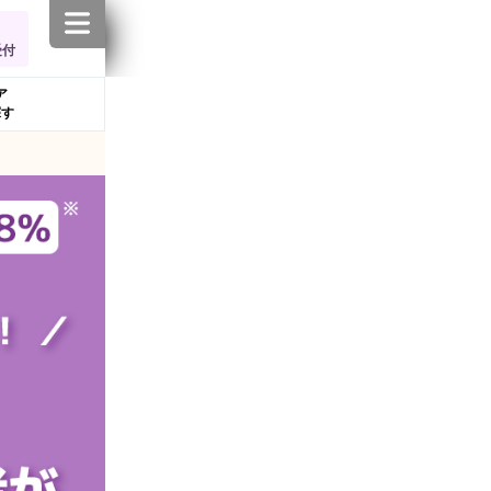
受付
ア
探す