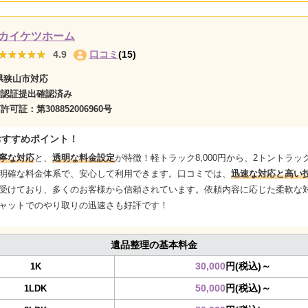
カイケツホーム
★★★★★
★★★★★
4.9
口コミ
(15)
県狭山市対応
確認証提出確認済み
商許可証：
第308852006960号
おすすめポイント！
寧な対応
と、
透明な料金設定
が特徴！軽トラック8,000円から、2トントラック3
明確な料金体系で、安心して利用できます。口コミでは、
迅速な対応と高い
受けており、多くのお客様から信頼されています。依頼内容に応じた柔軟な
ャットでのやり取りの迅速さも好評です！
遺品整理の基本料金
30,000
円(税込)～
1K
50,000
円(税込)～
1LDK