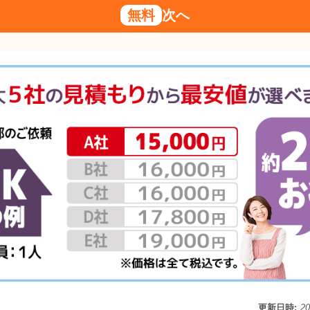
無料
次へ
更新日時:
2