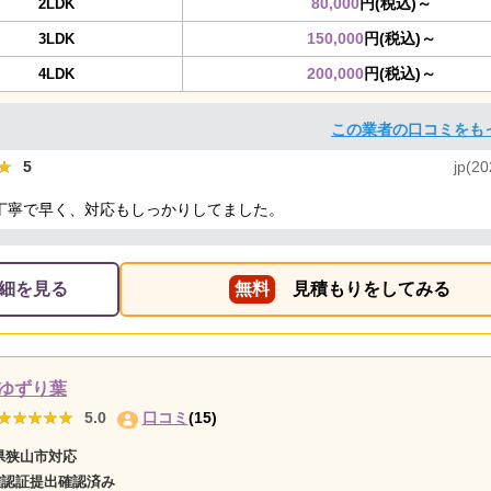
80,000
円(税込)～
2LDK
150,000
円(税込)～
3LDK
200,000
円(税込)～
4LDK
この業者の口コミをも
★
★
5
jp(20
丁寧で早く、対応もしっかりしてました。
細を見る
無料
見積もりをしてみる
ゆずり葉
★★★★★
★★★★★
5.0
口コミ
(15)
県狭山市対応
確認証提出確認済み