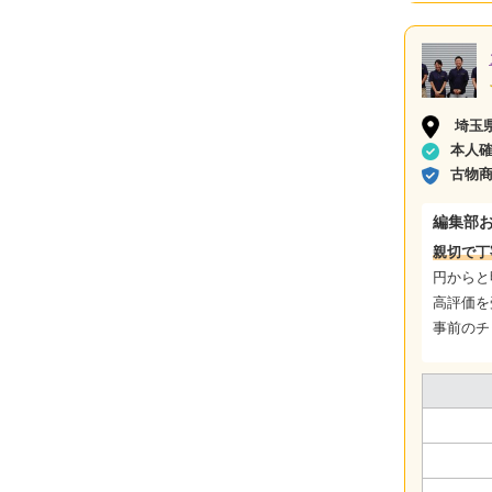
埼玉
本人
古物
編集部
親切で丁
円からと
高評価を
事前のチ