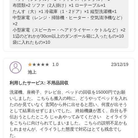
布団類×2
ソファ（2人掛け）×1
ローテーブル×1
たんす（大）×1
冷蔵庫（1・2ドア）×1
縦型洗濯機×1
中型家電（レンジ・掃除機・ヒーター・空気清浄機など）
×2
小型家電（スピーカー・ヘアドライヤー・ケトルなど）×2
1辺のどれかが30cm以上のダンボール箱に入ったもの×10
袋に入れたもの×10
★★★★★
★★★★★
1.0
23/12/19
池上
利用したサービス: 不用品回収
洗濯機、座椅子、テレビ台、ベッドの回収を15000円でお願
いしました。 こちらも搬入の時に、どうやってベッドを入れ
たのか見ていなく 玄関から外に出せると思い、何度が出そう
として結果出せずじまいでした。 終始機嫌が悪く、自分も手
伝おうとしたところ じゃあやってみてください とイライラ
をこちらに向けられてしまいました。 こちらの説明不足かも
しれませんが、イライラした態度で対応はとても残念でし
た。