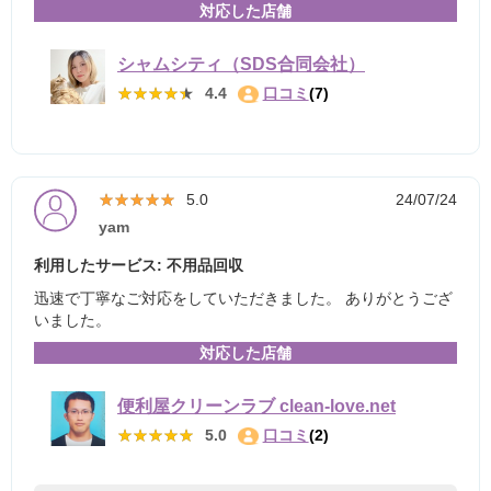
対応した店舗
シャムシティ（SDS合同会社）
★★★★★
★★★★★
4.4
口コミ
(7)
★★★★★
★★★★★
5.0
24/07/24
yam
利用したサービス: 不用品回収
迅速で丁寧なご対応をしていただきました。 ありがとうござ
いました。
対応した店舗
便利屋クリーンラブ clean-love.net
★★★★★
★★★★★
5.0
口コミ
(2)