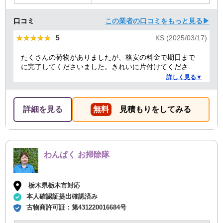
口コミ
この業者の口コミをもっと見る▶
★★★★★
★★★★★
5
KS (2025/03/17)
たくさんの荷物がありましたが、格安の料金で期日まで
に完了してくださいました。きれいに片付けてくださり
ありがとうございました。作業の進捗も報告してくださ
詳しく見る▼
り安心できました。
詳細を見る
無料
見積もりをしてみる
わんぱく お掃除隊
栃木県栃木市対応
本人確認証提出確認済み
古物商許可証：
第431220016684号