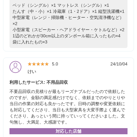
ベッド（シングル）×1
マットレス（シングル）×1
たんす（中・小）×1
冷蔵庫（1・2ドア）×1
縦型洗濯機×1
中型家電（レンジ・掃除機・ヒーター・空気清浄機など）
×2
小型家電（スピーカー・ヘアドライヤー・ケトルなど）×2
1辺のどれかが30cm以上のダンボール箱に入ったもの×4
袋に入れたもの×3
★★★★★
★★★★★
5.0
24/10/04
けい
利用したサービス: 不用品回収
不要品回収の見積りが最もリーズナブルだったので依頼した
のですが、金額の満足感だけでなく、依頼までのやりとりや
当日の作業の対応も良かったです。日時の調整や変更依頼に
も対応してくださり、当日も大型家具を大変手際よく運んで
くださり、あっという間に持っていってくださいました。文
句無し、大満足、大感謝です。
対応した店舗