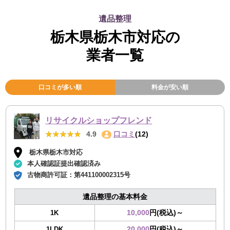
遺品整理
栃木県栃木市対応の
業者一覧
口コミが多い順
料金が安い順
リサイクルショップフレンド
★★★★★
★★★★★
4.9
口コミ
(12)
栃木県栃木市対応
本人確認証提出確認済み
古物商許可証：
第441100002315号
遺品整理の基本料金
10,000
円(税込)～
1K
20,000
円(税込)～
1LDK