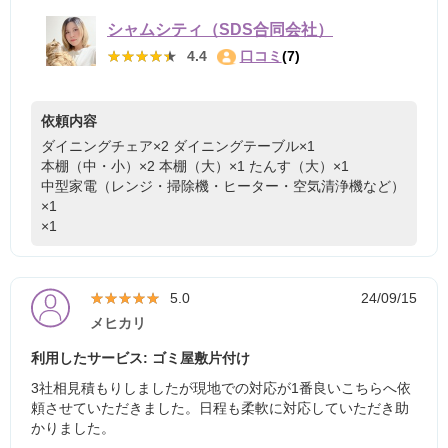
シャムシティ（SDS合同会社）
★★★★★
★★★★★
4.4
口コミ
(7)
依頼内容
ダイニングチェア×2
ダイニングテーブル×1
本棚（中・小）×2
本棚（大）×1
たんす（大）×1
中型家電（レンジ・掃除機・ヒーター・空気清浄機など）
×1
×1
★★★★★
★★★★★
5.0
24/09/15
メヒカリ
利用したサービス: ゴミ屋敷片付け
3社相見積もりしましたが現地での対応が1番良いこちらへ依
頼させていただきました。日程も柔軟に対応していただき助
かりました。