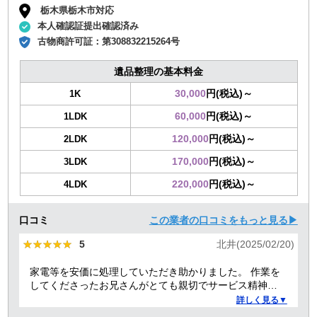
栃木県栃木市対応
本人確認証提出確認済み
古物商許可証：
第308832215264号
遺品整理の基本料金
30,000
円(税込)～
1K
60,000
円(税込)～
1LDK
120,000
円(税込)～
2LDK
170,000
円(税込)～
3LDK
220,000
円(税込)～
4LDK
口コミ
この業者の口コミをもっと見る▶
★★★★★
★★★★★
5
北井(2025/02/20)
家電等を安価に処理していただき助かりました。 作業を
してくださったお兄さんがとても親切でサービス精神溢
れる方でした！
詳しく見る▼