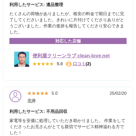
利用したサービス: 遺品整理
たくさんの荷物がありましたが、格安の料金で期日までに完
了してくださいました。きれいに片付けてくださりありがと
うございました。作業の進捗も報告してくださり安心できま
した。
対応した店舗
便利屋クリーンラブ clean-love.net
★★★★★
★★★★★
5.0
口コミ
(2)
★★★★★
★★★★★
5.0
25/02/20
北井
利用したサービス: 不用品回収
家電等を安価に処理していただき助かりました。 作業をして
くださったお兄さんがとても親切でサービス精神溢れる方で
した！