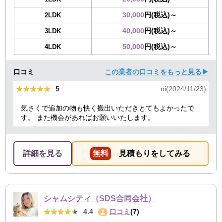
30,000
円(税込)～
2LDK
40,000
円(税込)～
3LDK
50,000
円(税込)～
4LDK
口コミ
この業者の口コミをもっと見る▶
★★★★★
★★★★★
5
ni(2024/11/23)
気さくで追加の物も快く搬出いただきとてもよかったで
す。 また機会があればお願いいたします。
詳細を見る
無料
見積もりをしてみる
シャムシティ（SDS合同会社）
★★★★★
★★★★★
4.4
口コミ
(7)