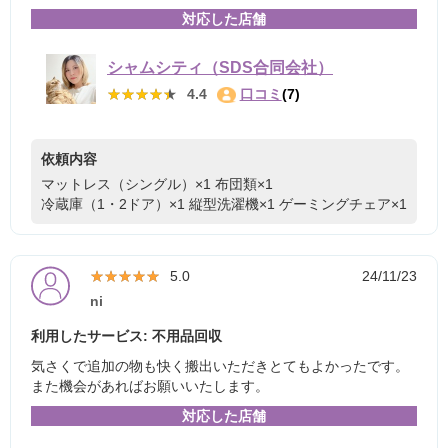
対応した店舗
シャムシティ（SDS合同会社）
★★★★★
★★★★★
4.4
口コミ
(7)
依頼内容
マットレス（シングル）×1
布団類×1
冷蔵庫（1・2ドア）×1
縦型洗濯機×1
ゲーミングチェア×1
★★★★★
★★★★★
5.0
24/11/23
ni
利用したサービス: 不用品回収
気さくで追加の物も快く搬出いただきとてもよかったです。
また機会があればお願いいたします。
対応した店舗