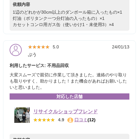
依頼内容
1辺のどれかが30cm以上のダンボール箱に入ったもの×1
灯油（ポリタンク一つ分灯油の入ったもの）×1
カセットコンロ用ガス缶（使いかけ1・未使用3）×4
★★★★★
★★★★★
5.0
24/01/13
ぶう
利用したサービス: 不用品回収
大変スムーズで親切に作業して頂きました。連絡のやり取り
も取りやすく、助かりました！また機会があればお願いした
いと思いました。
対応した店舗
リサイクルショップフレンド
★★★★★
★★★★★
4.9
口コミ
(12)