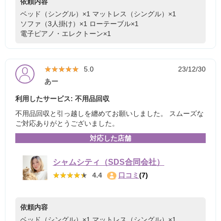
依頼内容
ベッド（シングル）×1
マットレス（シングル）×1
ソファ（3人掛け）×1
ローテーブル×1
電子ピアノ・エレクトーン×1
★★★★★
★★★★★
5.0
23/12/30
あー
利用したサービス: 不用品回収
不用品回収と引っ越しを纏めてお願いしました。 スムーズな
ご対応ありがとうございました。
対応した店舗
シャムシティ（SDS合同会社）
★★★★★
★★★★★
4.4
口コミ
(7)
依頼内容
ベッド（シングル）×1
マットレス（シングル）×1