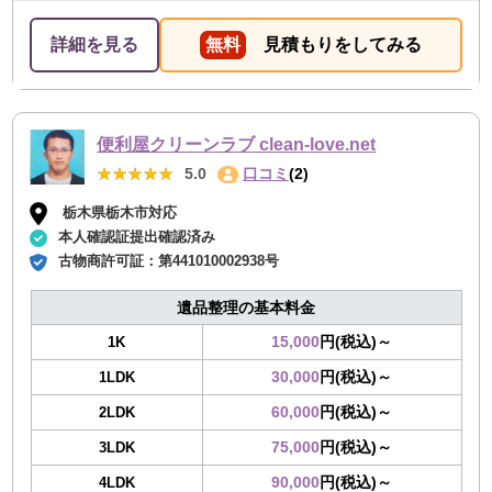
詳細を見る
無料
見積もりをしてみる
便利屋クリーンラブ clean-love.net
★★★★★
★★★★★
5.0
口コミ
(2)
栃木県栃木市対応
本人確認証提出確認済み
古物商許可証：
第441010002938号
遺品整理の基本料金
15,000
円(税込)～
1K
30,000
円(税込)～
1LDK
60,000
円(税込)～
2LDK
75,000
円(税込)～
3LDK
90,000
円(税込)～
4LDK