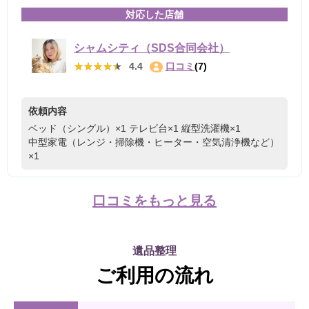
対応した店舗
シャムシティ（SDS合同会社）
★★★★★
★★★★★
4.4
口コミ
(7)
依頼内容
ベッド（シングル）×1
テレビ台×1
縦型洗濯機×1
中型家電（レンジ・掃除機・ヒーター・空気清浄機など）
×1
口コミをもっと見る
遺品整理
ご利用の流れ