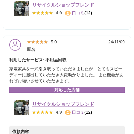
リサイクルショップフレンド
★★★★★
★★★★★
4.9
口コミ
(12)
★★★★★
★★★★★
5.0
24/11/09
匿名
利用したサービス: 不用品回収
家電家具を一式引き取っていただきましたが、とてもスピー
ディーに搬出していただき大変助かりました。 また機会があ
ればお願いさせていただきます。
対応した店舗
リサイクルショップフレンド
★★★★★
★★★★★
4.9
口コミ
(12)
依頼内容