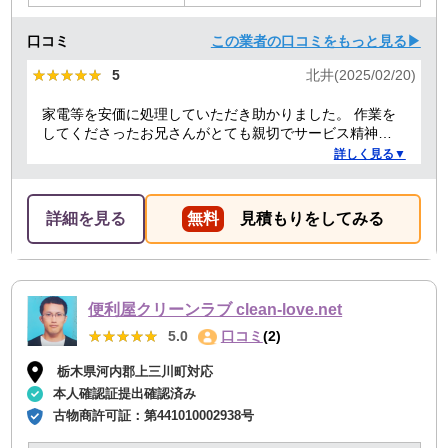
口コミ
この業者の口コミをもっと見る▶
★★★★★
★★★★★
5
北井(2025/02/20)
家電等を安価に処理していただき助かりました。 作業を
してくださったお兄さんがとても親切でサービス精神溢
れる方でした！
詳しく見る▼
詳細を見る
無料
見積もりをしてみる
便利屋クリーンラブ clean-love.net
★★★★★
★★★★★
5.0
口コミ
(2)
栃木県河内郡上三川町対応
本人確認証提出確認済み
古物商許可証：
第441010002938号