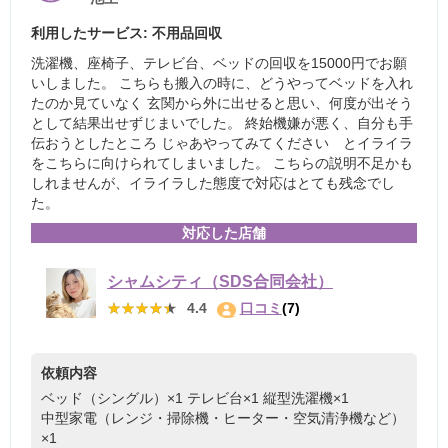
利用したサービス: 不用品回収
洗濯機、座椅子、テレビ台、ベッドの回収を15000円でお願
いしました。 こちらも搬入の時に、どうやってベッドを入れ
たのか見ていなく 玄関から外に出せると思い、何度が出そう
として結果出せずじまいでした。 終始機嫌が悪く、自分も手
伝おうとしたところ じゃあやってみてください とイライラ
をこちらに向けられてしまいました。 こちらの説明不足かも
しれませんが、イライラした態度で対応はとても残念でし
た。
対応した店舗
シャムシティ（SDS合同会社）
★★★★★
★★★★★
4.4
口コミ
(7)
依頼内容
ベッド（シングル）×1
テレビ台×1
縦型洗濯機×1
中型家電（レンジ・掃除機・ヒーター・空気清浄機など）
×1