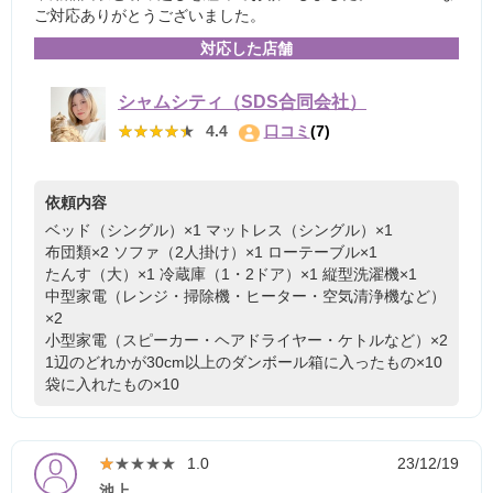
ご対応ありがとうございました。
対応した店舗
シャムシティ（SDS合同会社）
★★★★★
★★★★★
4.4
口コミ
(7)
依頼内容
ベッド（シングル）×1
マットレス（シングル）×1
布団類×2
ソファ（2人掛け）×1
ローテーブル×1
たんす（大）×1
冷蔵庫（1・2ドア）×1
縦型洗濯機×1
中型家電（レンジ・掃除機・ヒーター・空気清浄機など）
×2
小型家電（スピーカー・ヘアドライヤー・ケトルなど）×2
1辺のどれかが30cm以上のダンボール箱に入ったもの×10
袋に入れたもの×10
★★★★★
★★★★★
1.0
23/12/19
池上