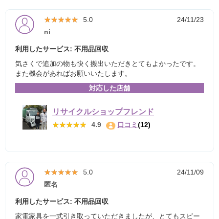
★★★★★
★★★★★
5.0
24/11/23
ni
利用したサービス: 不用品回収
気さくで追加の物も快く搬出いただきとてもよかったです。
また機会があればお願いいたします。
対応した店舗
リサイクルショップフレンド
★★★★★
★★★★★
4.9
口コミ
(12)
★★★★★
★★★★★
5.0
24/11/09
匿名
利用したサービス: 不用品回収
家電家具を一式引き取っていただきましたが、とてもスピー