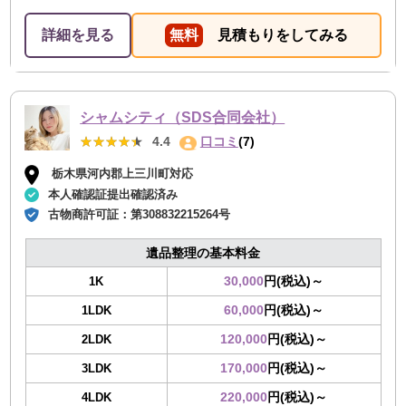
詳細を見る
無料
見積もりをしてみる
シャムシティ（SDS合同会社）
★★★★★
★★★★★
4.4
口コミ
(7)
栃木県河内郡上三川町対応
本人確認証提出確認済み
古物商許可証：
第308832215264号
遺品整理の基本料金
30,000
円(税込)～
1K
60,000
円(税込)～
1LDK
120,000
円(税込)～
2LDK
170,000
円(税込)～
3LDK
220,000
円(税込)～
4LDK