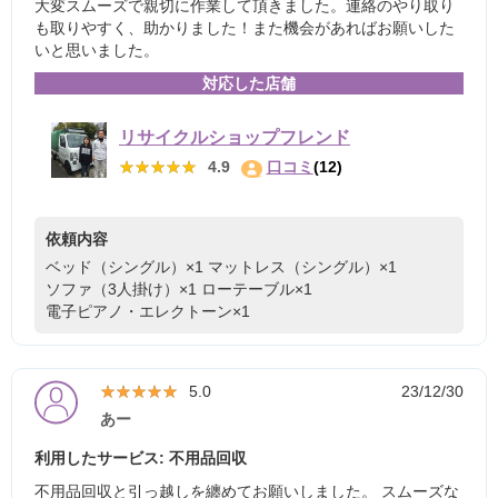
大変スムーズで親切に作業して頂きました。連絡のやり取り
も取りやすく、助かりました！また機会があればお願いした
いと思いました。
対応した店舗
リサイクルショップフレンド
★★★★★
★★★★★
4.9
口コミ
(12)
依頼内容
ベッド（シングル）×1
マットレス（シングル）×1
ソファ（3人掛け）×1
ローテーブル×1
電子ピアノ・エレクトーン×1
★★★★★
★★★★★
5.0
23/12/30
あー
利用したサービス: 不用品回収
不用品回収と引っ越しを纏めてお願いしました。 スムーズな