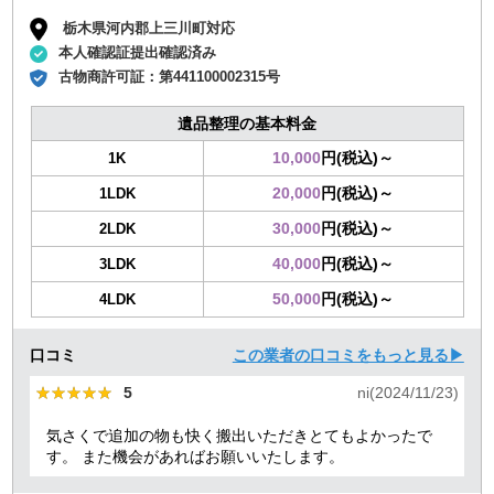
栃木県河内郡上三川町対応
本人確認証提出確認済み
古物商許可証：
第441100002315号
遺品整理の基本料金
10,000
円(税込)～
1K
20,000
円(税込)～
1LDK
30,000
円(税込)～
2LDK
40,000
円(税込)～
3LDK
50,000
円(税込)～
4LDK
口コミ
この業者の口コミをもっと見る▶
★★★★★
★★★★★
5
ni(2024/11/23)
気さくで追加の物も快く搬出いただきとてもよかったで
す。 また機会があればお願いいたします。