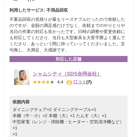
利用したサービス: 不用品回収
不要品回収の見積りが最もリーズナブルだったので依頼した
のですが、金額の満足感だけでなく、依頼までのやりとりや
当日の作業の対応も良かったです。日時の調整や変更依頼に
も対応してくださり、当日も大型家具を大変手際よく運んで
くださり、あっという間に持っていってくださいました。文
句無し、大満足、大感謝です。
対応した店舗
シャムシティ（SDS合同会社）
★★★★★
★★★★★
4.4
口コミ
(7)
依頼内容
ダイニングチェア×2
ダイニングテーブル×1
本棚（中・小）×2
本棚（大）×1
たんす（大）×1
中型家電（レンジ・掃除機・ヒーター・空気清浄機など）
×1
×1