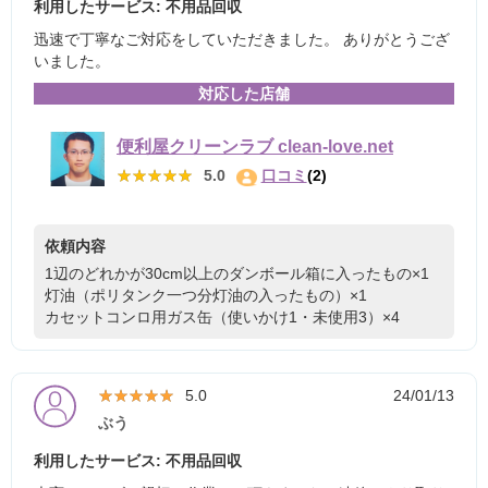
利用したサービス: 不用品回収
迅速で丁寧なご対応をしていただきました。 ありがとうござ
いました。
対応した店舗
便利屋クリーンラブ clean-love.net
★★★★★
★★★★★
5.0
口コミ
(2)
依頼内容
1辺のどれかが30cm以上のダンボール箱に入ったもの×1
灯油（ポリタンク一つ分灯油の入ったもの）×1
カセットコンロ用ガス缶（使いかけ1・未使用3）×4
★★★★★
★★★★★
5.0
24/01/13
ぶう
利用したサービス: 不用品回収