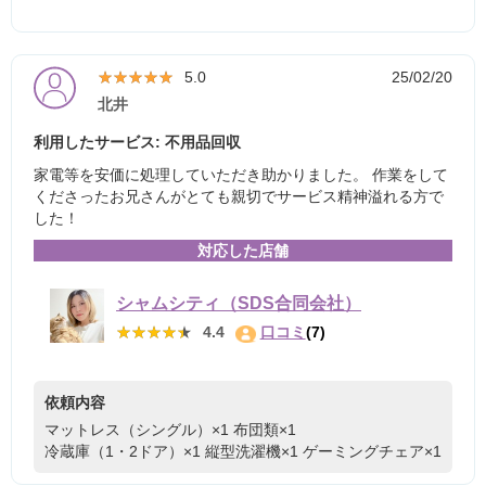
★★★★★
★★★★★
5.0
25/02/20
北井
利用したサービス: 不用品回収
家電等を安価に処理していただき助かりました。 作業をして
くださったお兄さんがとても親切でサービス精神溢れる方で
した！
対応した店舗
シャムシティ（SDS合同会社）
★★★★★
★★★★★
4.4
口コミ
(7)
依頼内容
マットレス（シングル）×1
布団類×1
冷蔵庫（1・2ドア）×1
縦型洗濯機×1
ゲーミングチェア×1