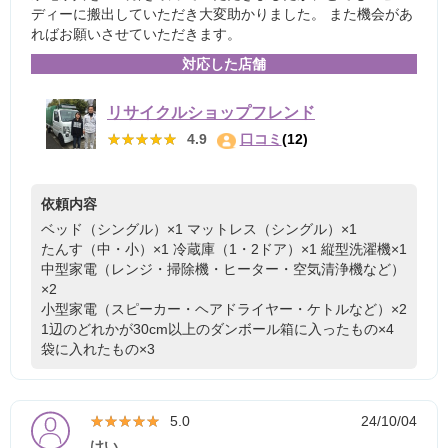
ディーに搬出していただき大変助かりました。 また機会があ
ればお願いさせていただきます。
対応した店舗
リサイクルショップフレンド
★★★★★
★★★★★
4.9
口コミ
(12)
依頼内容
ベッド（シングル）×1
マットレス（シングル）×1
たんす（中・小）×1
冷蔵庫（1・2ドア）×1
縦型洗濯機×1
中型家電（レンジ・掃除機・ヒーター・空気清浄機など）
×2
小型家電（スピーカー・ヘアドライヤー・ケトルなど）×2
1辺のどれかが30cm以上のダンボール箱に入ったもの×4
袋に入れたもの×3
★★★★★
★★★★★
5.0
24/10/04
けい