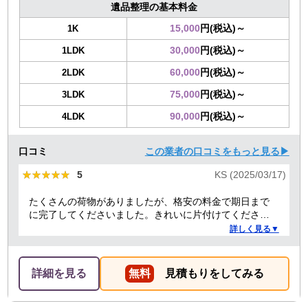
遺品整理の基本料金
15,000
円(税込)～
1K
30,000
円(税込)～
1LDK
60,000
円(税込)～
2LDK
75,000
円(税込)～
3LDK
90,000
円(税込)～
4LDK
口コミ
この業者の口コミをもっと見る▶
★★★★★
★★★★★
5
KS (2025/03/17)
たくさんの荷物がありましたが、格安の料金で期日まで
に完了してくださいました。きれいに片付けてくださり
ありがとうございました。作業の進捗も報告してくださ
詳しく見る▼
り安心できました。
詳細を見る
無料
見積もりをしてみる