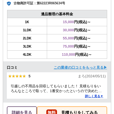
古物商許可証：
第62223R065634号
遺品整理の基本料金
15,000
円(税込)～
1K
30,000
円(税込)～
1LDK
55,000
円(税込)～
2LDK
75,000
円(税込)～
3LDK
110,000
円(税込)～
4LDK
口コミ
この業者の口コミをもっと見る▶
★★★★★
★★★★★
5
まろ(2024/05/11)
引越しの不用品を回収してもらいました！ 見積もりをい
ろんなところで取って、1番安かったというので決めたの
ですが、 対応や話し方も、丁寧で優しく、 作業自体も素
詳しく見る▼
早くやってくださってとても良かったです。 また不用品
回収の時は料金しようと思いました！
詳細を見る
無料
見積もりをしてみる