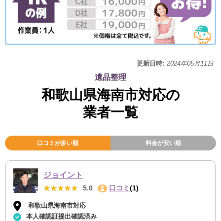
更新日時:
2024年05月11日
遺品整理
和歌山県海南市対応の
業者一覧
口コミが多い順
料金が安い順
ジョイント
★★★★★
★★★★★
5.0
口コミ
(1)
和歌山県海南市対応
本人確認証提出確認済み