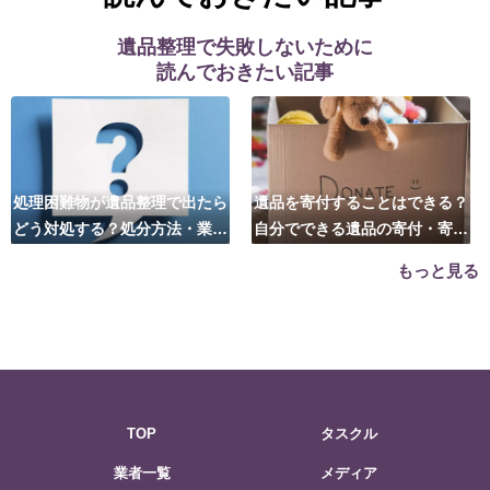
遺品整理で失敗しないために
読んでおきたい記事
処理困難物が遺品整理で出たら
遺品を寄付することはできる？
どう対処する？処分方法・業者
自分でできる遺品の寄付・寄贈
の選び方は？
先はこちら
もっと見る
TOP
タスクル
業者一覧
メディア