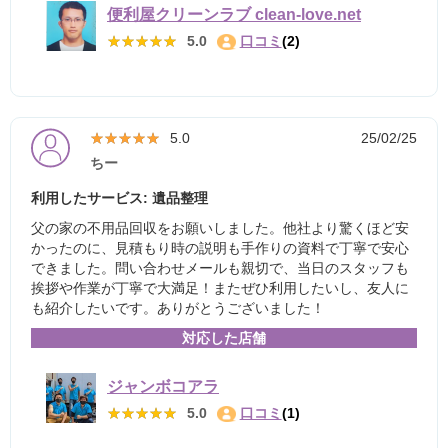
便利屋クリーンラブ clean-love.net
★★★★★
★★★★★
5.0
口コミ
(2)
★★★★★
★★★★★
5.0
25/02/25
ちー
利用したサービス: 遺品整理
父の家の不用品回収をお願いしました。他社より驚くほど安
かったのに、見積もり時の説明も手作りの資料で丁寧で安心
できました。問い合わせメールも親切で、当日のスタッフも
挨拶や作業が丁寧で大満足！またぜひ利用したいし、友人に
も紹介したいです。ありがとうございました！
対応した店舗
ジャンボコアラ
★★★★★
★★★★★
5.0
口コミ
(1)