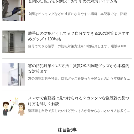
玄関の防犯方法を解説！おすすめの対策アイテムも
玄関はピッキングなどの被害になりやすい場所。本記事では、防犯性
を高めるテクニックとおすすめ商品を紹介しています。
勝手口の防犯どうしてる？自分でできる10の対策＆おすす
めグッズ！100均も
自分でできる勝手口の防犯対策方法を10個紹介します。通販や100均
で買えるおすすめ防犯グッズも登場するので要チェック！
窓の防犯対策8つの方法！賃貸OKの防犯グッズから本格的
な対策まで
窓の防犯対策を特集。防犯グッズを使った手軽なものから本格的な対
策まで紹介します。窓の防犯におすすめの商品も見ていくので要チェ
ック！
スマホで盗聴器は見つけられる？カンタンな盗聴器の見つ
け方を詳しく解説
盗聴器を自分で探したいけど見つけ方が分からないという人は多くい
るのではないでしょうか。盗聴器は意外なモノで調べることができま
す。この記事では盗聴器の見つけ方から盗聴器が仕掛けられやすい場
所まで詳しく紹介します。この記事を参考に盗聴器を自分で見つけて
注目記事
大切なプライベートを守りましょう。