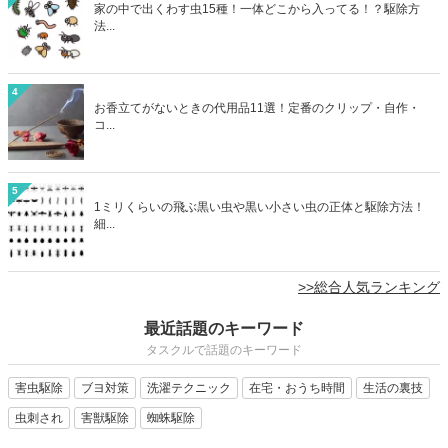
家の中で出くわす虫15種！一体どこから入ってる！？駆除方
法...
4
お香立てがないときの代用品11選！定番のクリップ・自作・
コ...
5
1ミリくらいの飛ぶ黒い虫や黒い小さい虫の正体と駆除方法！
細...
>>総合人気ランキング
最近話題のキーワード
タスクルで話題のキーワード
害虫駆除
ブヨ対策
洗濯テクニック
在宅・おうち時間
生活の裏技
虫刺され
害獣駆除
蜘蛛駆除