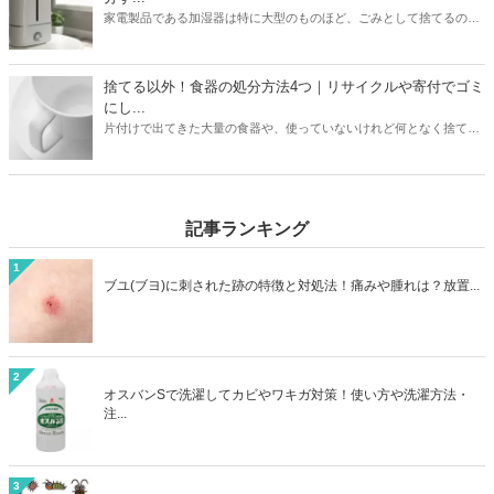
メーカーや状態に合わせた最もお得な処分方法を見つけましょう。
家電製品である加湿器は特に大型のものほど、ごみとして捨てるのは
損した気持ちになりますよね。本記事では加湿器の処分方法6つを紹
介。ニトリや象印など大衆メーカーの加湿器はどう処分するのがいい
のか？ヤマダ電機などの家電量販店で引き取りはあるのか？なども解
捨てる以外！食器の処分方法4つ｜リサイクルや寄付でゴミ
説しています。お持ちの加湿器のメーカーや状態に合わせて、最もお
にし...
得に加湿器を処分する方法を見つけましょう。
片付けで出てきた大量の食器や、使っていないけれど何となく捨てに
くい食器。処分方法に困っている方は必見です。本記事ではゴミとし
て捨てる以外の食器の処分方法4つをご紹介。リサイクルショップで
売るほかに、食器は寄付として処分できる可能性も高いアイテムで
す。処分方法に困っている食器も、本記事を読めばうしろめたい気分
記事ランキング
にならず処分することができますよ。
1
ブユ(ブヨ)に刺された跡の特徴と対処法！痛みや腫れは？放置...
2
オスバンSで洗濯してカビやワキガ対策！使い方や洗濯方法・
注...
3