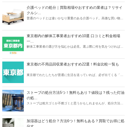
介護ベッドの処分｜買取相場やおすすめの業者は？リサイ
クルシ...
普通のベッドとは違いかなり重量のある介護ベッド。高価な買い物だ
っただけに処分するときは買取がベストですよね。本記事ではパラマ
ウントベッドやフランスベッドなどメーカーごとの介護ベッドの買取
相場や、おすすめの買取業者3つを紹介。リサイクルショップでの査
東京都内の解体工事業者おすすめ10選 口コミと料金相場
定額が簡単にわかるサービスあるので、ご自宅の介護ベッドがどのく
一...
らいで売れるのか？確認してみてください。
解体工事業者の選び方を悩むかは必見。選ぶ際に何を気をつければ良
いか、どのように選べばいいのか、そして実際におすすめな東京の解
体工事業者を10社紹介します。人生で何度も依頼するわけでは無いの
で、しっかりと慎重に選べるよう準備しましょう。
東京都の不用品回収業者おすすめ22選！料金比較一覧も
東京都でわたしたちが普通に生活を送っていれば、必ず出てくる「不
用品」。不用品の処分に困ったら、不用品回収業者に依頼をしてみて
はいかがでしょうか。あなたのニーズにぴったり合う不用品回収業者
を選ぶことで、不用品を便利でお得に処分をすることができますよ。
ストーブの処分方法5つ！無料もあり？値段は？残った灯油
の処...
ストーブは粗大ゴミか不燃ゴミと思うかもしれませんが、処分方法は
1つではありません。本記事では無料も有料も含めたストーブの処分
方法5つを紹介。有料の場合は処分にかかる値段についても触れてい
ます。また灯油の残りの処分方法も解説。ストーブと同時に処分して
加湿器はどう処分？方法6つ！無料もある？買取でお得に処
おくと忘れずにすみますよ。本記事を読んであなたの家のストーブの
分す...