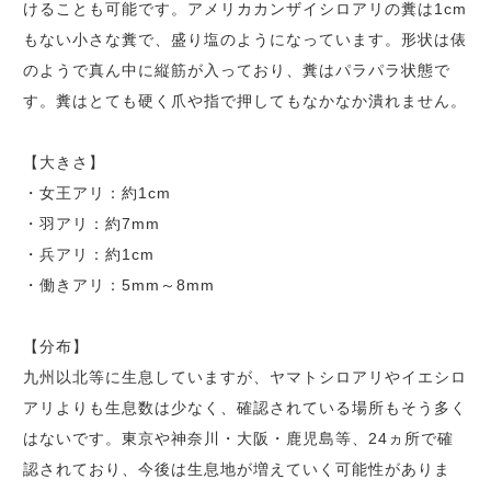
けることも可能です。アメリカカンザイシロアリの糞は1cm
もない小さな糞で、盛り塩のようになっています。形状は俵
のようで真ん中に縦筋が入っており、糞はパラパラ状態で
す。糞はとても硬く爪や指で押してもなかなか潰れません。
【大きさ】
・女王アリ：約1cm
・羽アリ：約7mm
・兵アリ：約1cm
・働きアリ：5mm～8mm
【分布】
九州以北等に生息していますが、ヤマトシロアリやイエシロ
アリよりも生息数は少なく、確認されている場所もそう多く
はないです。東京や神奈川・大阪・鹿児島等、24ヵ所で確
認されており、今後は生息地が増えていく可能性がありま