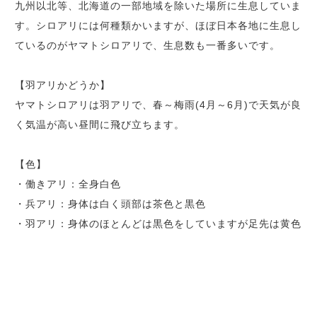
九州以北等、北海道の一部地域を除いた場所に生息していま
す。シロアリには何種類かいますが、ほぼ日本各地に生息し
ているのがヤマトシロアリで、生息数も一番多いです。
【羽アリかどうか】
ヤマトシロアリは羽アリで、春～梅雨(4月～6月)で天気が良
く気温が高い昼間に飛び立ちます。
【色】
・働きアリ：全身白色
・兵アリ：身体は白く頭部は茶色と黒色
・羽アリ：身体のほとんどは黒色をしていますが足先は黄色