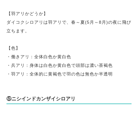
【羽アリかどうか】
ダイコクシロアリは羽アリで、春～夏(5月～8月)の夜に飛び
立ちます。
【色】
・働きアリ：全体白色か黄白色
・兵アリ：身体は白色か黄白色で頭部は濃い茶褐色
・羽アリ：全体的に黄褐色で羽の色は無色か半透明
⑤ニシインドカンザイシロアリ