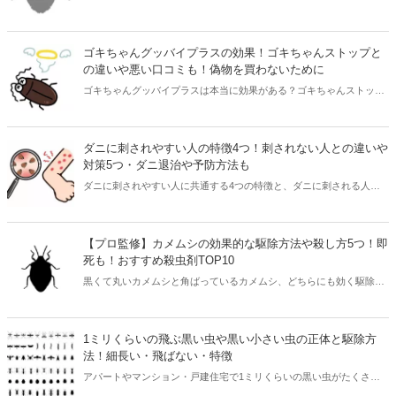
です。もし家の中でトコジラミを見つけたらすぐに駆除が必要。本記
事ではトコジラミ駆除に対応してくれるおすすめの業者をご紹介しま
す。また重曹やオキシクリーンはトコジラミに効果的なのかなどにつ
ゴキちゃんグッバイプラスの効果！ゴキちゃんストップと
いても解説しました。凄まじい勢いでトコジラミが繁殖してしまう前
の違いや悪い口コミも！偽物を買わないために
に、対策をとりましょう。
ゴキちゃんグッバイプラスは本当に効果がある？ゴキちゃんストップ
というのも見つけたけど、違いは何？ゴキちゃんグッバイプラスやゴ
キちゃんストップに興味はあるけど何だかよくわからないという方は
必見。本記事を読めばゴキちゃんグッバイプラスとゴキちゃんストッ
ダニに刺されやすい人の特徴4つ！刺されない人との違いや
プの違いだけでなく、効果や口コミ・ブラックキャップなどの市販品
対策5つ・ダニ退治や予防方法も
との違いや正規品の買い方まで丸わかりです。
ダニに刺されやすい人に共通する4つの特徴と、ダニに刺される人と
刺されない人の違い、今すぐできる対策を紹介。本記事を読んで「ダ
ニに噛まれやすい人の特徴」を知れば、効果的な対策をとることがで
きます。ダニ退治や予防法、刺されたときの対処法を知って、寝具や
【プロ監修】カメムシの効果的な駆除方法や殺し方5つ！即
ソファを快適に使える生活にしましょう。
死も！おすすめ殺虫剤TOP10
黒くて丸いカメムシと角ばっているカメムシ、どちらにも効く駆除方
法や臭いを放つスキを与えない即死させられる殺し方を紹介します。
洗濯物について悪臭を出すカメムシ。叩かずに退治する方法や殺虫剤
を撒くべき場所の紹介のほかに、カメムシ自体によく効くおすすめ殺
1ミリくらいの飛ぶ黒い虫や黒い小さい虫の正体と駆除方
虫剤をプロが解説します。
法！細長い・飛ばない・特徴
アパートやマンション・戸建住宅で1ミリくらいの黒い虫がたくさん
飛ぶ光景を見たり、黒い小さい虫が発生して悩んでいる人も多くいま