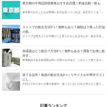
で、しっかりと慎重に選べるよう準備しましょう。
東京都の不用品回収業者おすすめ22選！料金比較一覧も
東京都でわたしたちが普通に生活を送っていれば、必ず出てくる「不
用品」。不用品の処分に困ったら、不用品回収業者に依頼をしてみて
はいかがでしょうか。あなたのニーズにぴったり合う不用品回収業者
を選ぶことで、不用品を便利でお得に処分をすることができますよ。
ストーブの処分方法5つ！無料もあり？値段は？残った灯油
の処...
ストーブは粗大ゴミか不燃ゴミと思うかもしれませんが、処分方法は
1つではありません。本記事では無料も有料も含めたストーブの処分
方法5つを紹介。有料の場合は処分にかかる値段についても触れてい
ます。また灯油の残りの処分方法も解説。ストーブと同時に処分して
加湿器はどう処分？方法6つ！無料もある？買取でお得に処
おくと忘れずにすみますよ。本記事を読んであなたの家のストーブの
分す...
メーカーや状態に合わせた最もお得な処分方法を見つけましょう。
家電製品である加湿器は特に大型のものほど、ごみとして捨てるのは
損した気持ちになりますよね。本記事では加湿器の処分方法6つを紹
介。ニトリや象印など大衆メーカーの加湿器はどう処分するのがいい
のか？ヤマダ電機などの家電量販店で引き取りはあるのか？なども解
捨てる以外！食器の処分方法4つ｜リサイクルや寄付でゴミ
説しています。お持ちの加湿器のメーカーや状態に合わせて、最もお
にし...
得に加湿器を処分する方法を見つけましょう。
片付けで出てきた大量の食器や、使っていないけれど何となく捨てに
くい食器。処分方法に困っている方は必見です。本記事ではゴミとし
て捨てる以外の食器の処分方法4つをご紹介。リサイクルショップで
売るほかに、食器は寄付として処分できる可能性も高いアイテムで
す。処分方法に困っている食器も、本記事を読めばうしろめたい気分
記事ランキング
にならず処分することができますよ。