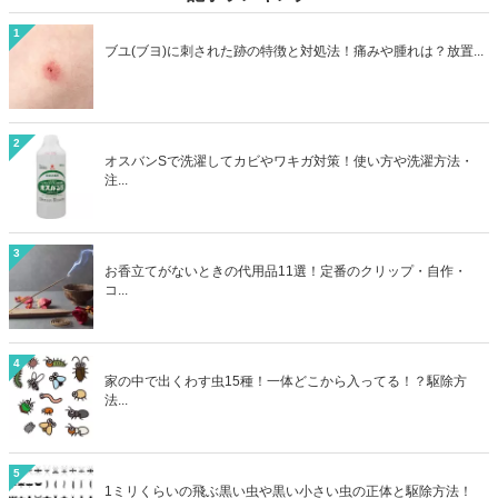
1
ブユ(ブヨ)に刺された跡の特徴と対処法！痛みや腫れは？放置...
2
オスバンSで洗濯してカビやワキガ対策！使い方や洗濯方法・
注...
3
お香立てがないときの代用品11選！定番のクリップ・自作・
コ...
4
家の中で出くわす虫15種！一体どこから入ってる！？駆除方
法...
5
1ミリくらいの飛ぶ黒い虫や黒い小さい虫の正体と駆除方法！