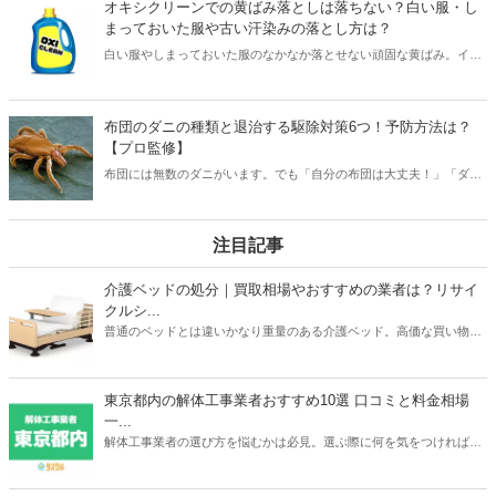
オキシクリーンでの黄ばみ落としは落ちない？白い服・し
記事では茶色いシミの落とし方、シミができないための予防策まで、
まっておいた服や古い汗染みの落とし方は？
詳しく解説します。
白い服やしまっておいた服のなかなか落とせない頑固な黄ばみ。イラ
イラしますよね。そんなとき活躍してくれるのがオキシクリーン。酸
素系漂白剤と呼ばれるオキシクリーンはワイシャツなどの黄ばみをし
っかりキレイにしてくれる優れものです。本記事ではオキシクリーン
布団のダニの種類と退治する駆除対策6つ！予防方法は？
の黄ばみ落としや古い汗染み落としの使い方を解説。黄ばみを落とし
【プロ監修】
たいアイテムごとに解説しています。
布団には無数のダニがいます。でも「自分の布団は大丈夫！」「ダニ
がいても気にしない！」等と思っていませんか？ ダニを放置するの
は身体によくありません。今回はダニの駆除や予防方法をチェックし
ましょう！
注目記事
介護ベッドの処分｜買取相場やおすすめの業者は？リサイ
クルシ...
普通のベッドとは違いかなり重量のある介護ベッド。高価な買い物だ
っただけに処分するときは買取がベストですよね。本記事ではパラマ
ウントベッドやフランスベッドなどメーカーごとの介護ベッドの買取
相場や、おすすめの買取業者3つを紹介。リサイクルショップでの査
東京都内の解体工事業者おすすめ10選 口コミと料金相場
定額が簡単にわかるサービスあるので、ご自宅の介護ベッドがどのく
一...
らいで売れるのか？確認してみてください。
解体工事業者の選び方を悩むかは必見。選ぶ際に何を気をつければ良
いか、どのように選べばいいのか、そして実際におすすめな東京の解
体工事業者を10社紹介します。人生で何度も依頼するわけでは無いの