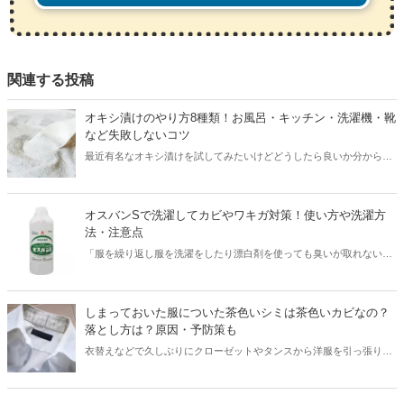
関連する投稿
オキシ漬けのやり方8種類！お風呂・キッチン・洗濯機・靴
など失敗しないコツ
最近有名なオキシ漬けを試してみたいけどどうしたら良いか分からな
いという人も多くいるのではないでしょうか。そのような方に分かり
やすくオキシ漬けのやり方を状況に合わせて紹介します。こちらの記
事を参考にぜひご自分の家で試してみましょう。
オスバンSで洗濯してカビやワキガ対策！使い方や洗濯方
法・注意点
「服を繰り返し服を洗濯をしたり漂白剤を使っても臭いが取れない」
という方はいませんか？服の臭いを解消するなら「オスバンS」で洗
濯してみましょう。オスバンSの詳しい内容や使い方、洗濯方法など
を紹介します。
しまっておいた服についた茶色いシミは茶色いカビなの？
落とし方は？原因・予防策も
衣替えなどで久しぶりにクローゼットやタンスから洋服を引っ張り出
したら、「身に覚えのない茶色いシミがついていた」という経験があ
る方も多いのではないでしょうか？しまうときには無かったハズの茶
色いシミ。原因は汚れの酸化・カビの発生・鉄サビのどれかです。本