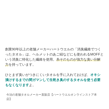
創業90年以上の老舗メーカーハートウエルの「消臭繊維でつく
ったタオル」は、ヘルメットのあご紐などにも使われるMOFFと
いう消臭に特化した繊維を使用。
糸そのものが強力な臭い分解
力
を持っています。
ひとまず臭いがつきにくいタオルを手に入れておけば、
オキシ
漬けするまでの間ガマンして生乾き臭のするタオルを使う必要
もなくなります
よ。
今治の老舗タオルメーカー直販店【ハートウエルオンラインストア本
店】