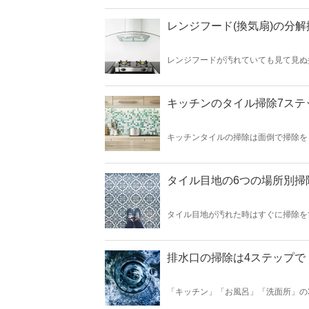
にカビが生えてしまう原因と対策も知
誰なのか？」という内容もご紹介して
レンジフード(換気扇)の分
レンジフードが汚れていても見て見ぬ
れを放置すると厄介なのがレンジフー
キッチンのタイル掃除7ステ
キッチンタイルの掃除は面倒で掃除を
せんか？ キッチンタイルのしつこい
タイル目地の6つの場所別掃
タイル目地が汚れた時はすぐに掃除を
う…… 諦めるのはまだ早いです！ 
排水口の掃除は4ステップで
「キッチン」「お風呂」「洗面所」の
除方法や、汚れの原因は何なのか、 