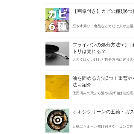
め、気付いたときに掃除をしましょう
【画像付き】カビの種類6つ
壁や水周り・食品などカビは人が生活
けて、特徴と違い等について解説して
させないためにまずはカビそのものに
フライパンの処分方法5つ｜
トリは売れる？
大きくはないけれど処分方法に迷うの
イパンなどは捨てるしかないのでしょ
記事では捨てるだけではないフライパ
しているので、買い替えの参考にもな
油を固める方法3つ！重曹や
法も紹介
使用済みの天ぷら油や揚げ油は油処理
きもありますよね。そんなときは重曹
法や、油を固める以外の再利用方法も
みますよ。
オキシクリーンの五徳・ガ
五徳にたまった焦げ付きや、コンロ周
キシクリーンを使用して五徳を掃除す