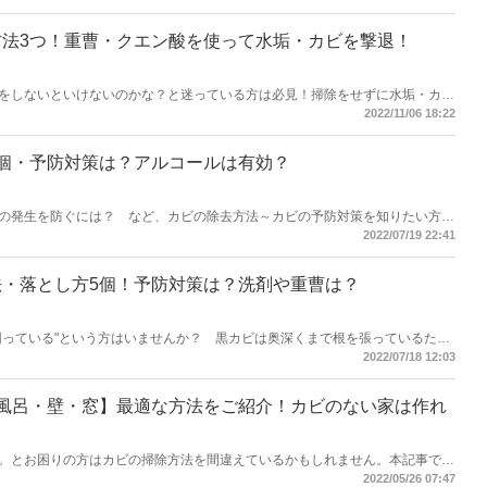
ましょう。
法3つ！重曹・クエン酸を使って水垢・カビを撃退！
をしないといけないのかな？と迷っている方は必見！掃除をせずに水垢・カビ
湿器病（加湿器肺炎）」を発症する可能性があります。本記事を読めばキレイ
2022/11/06 18:22
すよ！
個・予防対策は？アルコールは有効？
の発生を防ぐには？ など、カビの除去方法～カビの予防対策を知りたい方は
、悩ましい頑固なカビも除去できます。早速、チェックしましょう。
2022/07/19 22:41
・落とし方5個！予防対策は？洗剤や重曹は？
困っている"という方はいませんか？ 黒カビは奥深くまで根を張っているた
いといけません。今回は「黒カビの除去方法」などをご紹介します。
2022/07/18 12:03
風呂・壁・窓】最適な方法をご紹介！カビのない家は作れ
。とお困りの方はカビの掃除方法を間違えているかもしれません。本記事では
解説！カビ掃除の注意点やコツ、カビを生えさせない日常的な対策もご紹介し
2022/05/26 07:47