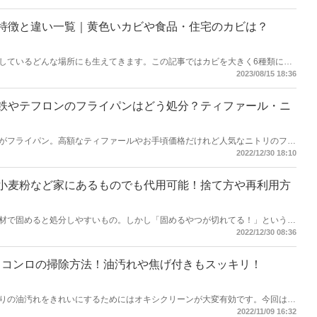
。
特徴と違い一覧｜黄色いカビや食品・住宅のカビは？
しているどんな場所にも生えてきます。この記事ではカビを大きく6種類に分
います。黄色いカビの正体や食品・住宅に生えるカビなど、有害なカビを発生
2023/08/15 18:36
ついて知るところから始めてみましょう。
鉄やテフロンのフライパンはどう処分？ティファール・ニ
がフライパン。高額なティファールやお手頃価格だけれど人気なニトリのフラ
うか？使い古したフライパンでも、鉄やテフロンは何ゴミなのか迷います。本
2022/12/30 18:10
ンの処分方法5つをご紹介！高額査定が期待できるフライパンメーカーも調査
りますよ。
小麦粉など家にあるものでも代用可能！捨て方や再利用方
材で固めると処分しやすいもの。しかし「固めるやつが切れてる！」というと
や片栗粉・小麦粉でも代用可能です。本記事では油処理材がないときの代用方
2022/12/30 08:36
ご紹介。代用方法や再利用法を知っておけば、いざというときに困らなくてす
スコンロの掃除方法！油汚れや焦げ付きもスッキリ！
りの油汚れをきれいにするためにはオキシクリーンが大変有効です。今回はオ
る方法をステップ毎に詳しく紹介します。こちらの記事を参考に自宅の五徳を
2022/11/09 16:32