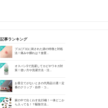
記事ランキング
1
ブユ(ブヨ)に刺された跡の特徴と対処
法！痛みや腫れは？放置...
2
オスバンSで洗濯してカビやワキガ対
策！使い方や洗濯方法・注...
3
お香立てがないときの代用品11選！定
番のクリップ・自作・コ...
4
家の中で出くわす虫15種！一体どこか
ら入ってる！？駆除方法...