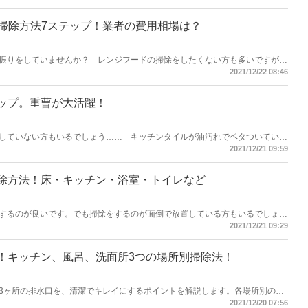
って、カビの再発を予防しましょう。また「賃貸の場合は修繕費用を出すのは
います。トラブルを回避するためにぜひ最後までご覧ください！
解掃除方法7ステップ！業者の費用相場は？
振りをしていませんか？ レンジフードの掃除をしたくない方も多いですが汚
ドです。早速、レンジフードの掃除方法などをチェックしましょう。
2021/12/22 08:46
ップ。重曹が大活躍！
していない方もいるでしょう…… キッチンタイルが油汚れでベタついていま
油汚れは重曹で掃除をしましょう。早速、掃除方法をご紹介します！
2021/12/21 09:59
除方法！床・キッチン・浴室・トイレなど
するのが良いです。でも掃除をするのが面倒で放置している方もいるでしょ
放置した目地汚れは、場所に合わせて掃除をすればキレイになります！
2021/12/21 09:29
！キッチン、風呂、洗面所3つの場所別掃除法！
3ヶ所の排水口を、清潔でキレイにするポイントを解説します。各場所別の掃
排水口掃除に使うと便利なグッズの説明や、 汚れの予防するコツ、 掃除をする
2021/12/20 07:56