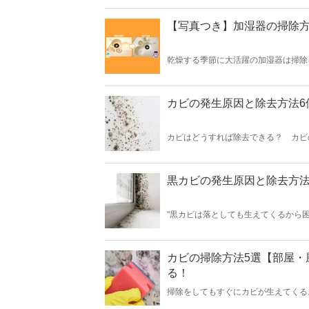
オキシクリーンを使用してきれいにし
【写真つき】加湿器の掃除方
乾燥する季節に大活躍の加湿器は掃除
の発生した加湿器を使い続けると「加
な加湿器にする掃除方法が丸わかりで
カビの発生原因と除去方法6
カビはどうすれば除去できる？ カビ
必見です。カビの除去方法がわかれば
黒カビの発生原因と除去方法
"黒カビは落としても生えてくるから
め、正しいやり方で黒カビを落とさな
カビの掃除方法5選【部屋・
る！
掃除をしてもすぐにカビが生えてくる
場所別の最適なカビの掃除方法を徹底