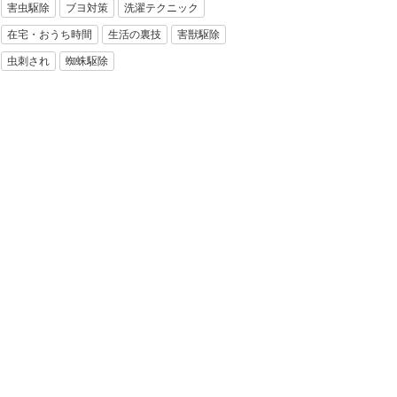
害虫駆除
ブヨ対策
洗濯テクニック
在宅・おうち時間
生活の裏技
害獣駆除
虫刺され
蜘蛛駆除