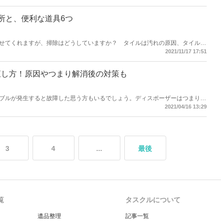
所と、便利な道具6つ
せてくれますが、掃除はどうしていますか？ タイルは汚れの原因、タイルの
なります。今回は「タイルの場所別の掃除方法」等をご紹介します！
2021/11/17 17:51
直し方！原因やつまり解消後の対策も
ブルが発生すると故障した思う方もいるでしょう。ディスポーザーはつまりが
ディスポーザーのつまりを解消する方法や対策を見ていきましょう。
2021/04/16 13:29
3
4
...
最後
覧
タスクルについて
遺品整理
記事一覧