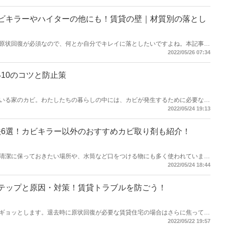
たカビ掃除を行えば「頑張ったのに全然カビが取れてない」という失敗もなく
ビキラーやハイターの他にも！賃貸の壁｜材質別の落とし
原状回復が必須なので、何とか自分でキレイに落としたいですよね。本記事で
カビの取り方6選をご紹介！賃貸物件の壁紙の材質別での落とし方も紹介して
2022/05/26 07:34
したカビの落とし方がきっと見つかるでしょう！壁紙のカビは隠すと広がるだ
張る前に掃除すれば、少しの労力で壁紙をきれいにできますよ。
10のコツと防止策
いる家のカビ。わたしたちの暮らしの中には、カビが発生するために必要な条
生してしまう前に、発生させないための対策をとっておくのが理想的。カビの
2022/05/24 19:13
について学び、カビゼロ生活を目指してみましょう！
6選！カビキラー以外のおすすめカビ取り剤も紹介！
清潔に保っておきたい場所や、水筒など口をつける物にも多く使われていま
すぐに取りましょう！本記事ではゴムパッキンに生えてしまったカビの取り方
2022/05/24 18:44
キッチンハイターや重曹などをカビ取り剤として使うことも可能です。記事後
くなる方法も紹介。本記事を読んで対策をすれば「ゴムパッキンにビッシリと
もなくなりますよ。
テップと原因・対策！賃貸トラブルを防ごう！
ギョッとします。退去時に原状回復が必要な賃貸住宅の場合はさらに焦ってし
グに生えてしまったカビの取り方を5ステップで徹底的に紹介！フローリング
2022/05/22 19:57