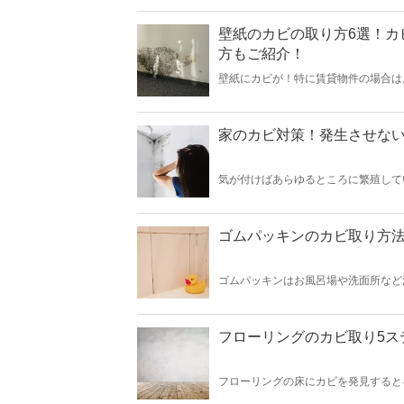
ています。本記事を読んで場所に合っ
なりますよ。
壁紙のカビの取り方6選！カ
方もご紹介！
壁紙にカビが！特に賃貸物件の場合は
はカビキラーやハイター以外にもある
いるので、あなたのご自宅の壁紙に適
け。本記事を読んでカビが壁紙に根を
家のカビ対策！発生させない
気が付けばあらゆるところに繁殖して
件が十分に揃ってるのです。カビは発
原因や発生させないための10のコツ
ゴムパッキンのカビ取り方法
ゴムパッキンはお風呂場や洗面所など
す。ゴムパッキンのカビは見つけ次第
6選を紹介。カビキラーがなくても、
半ではゴムパッキンにカビが生えにく
カビが生えてる」とギョッとすること
フローリングのカビ取り5ス
フローリングの床にカビを発見すると
まいますよね。本記事ではフローリン