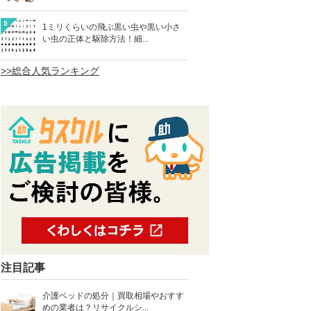
5
1ミリくらいの飛ぶ黒い虫や黒い小さ
い虫の正体と駆除方法！細...
>>総合人気ランキング
注目記事
介護ベッドの処分｜買取相場やおすす
めの業者は？リサイクルシ...