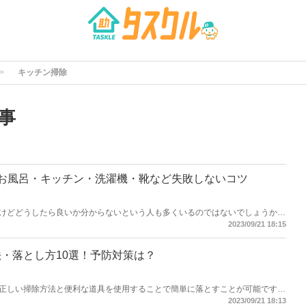
キッチン掃除
事
お風呂・キッチン・洗濯機・靴など失敗しないコツ
けどどうしたら良いか分からないという人も多くいるのではないでしょうか。
けのやり方を状況に合わせて紹介します。こちらの記事を参考にぜひご自分の
2023/09/21 18:15
・落とし方10選！予防対策は？
正しい掃除方法と便利な道具を使用することで簡単に落とすことが可能です。
法を紹介します、長期間掃除をせずに放置すると簡単には落とせなくなるた
2023/09/21 18:13