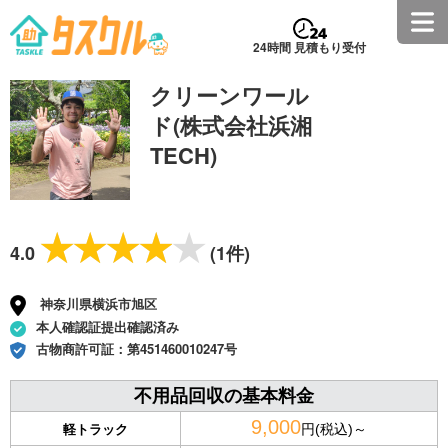
24時間 見積もり受付
クリーンワール
ド(株式会社浜湘
TECH)
★★★★★
★★★★★
4.0
(1件)
神奈川県横浜市旭区
本人確認証提出確認済み
古物商許可証：
第451460010247号
不用品回収の基本料金
9,000
円(税込)～
軽トラック