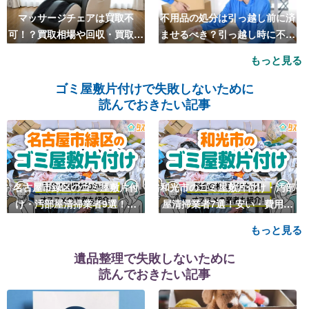
マッサージチェアは買取不
不用品の処分は引っ越し前に済
可！？買取相場や回収・買取の
ませるべき？引っ越し時に不用
おすすめ業者5選も紹介
品処分をするベストタイミング
もっと見る
とは
ゴミ屋敷片付けで失敗しないために
読んでおきたい記事
名古屋市緑区のゴミ屋敷片付
和光市のゴミ屋敷片付け・汚部
け・汚部屋清掃業者9選！安
屋清掃業者7選！安い・費用相
い・費用相場も
場も
もっと見る
遺品整理で失敗しないために
読んでおきたい記事