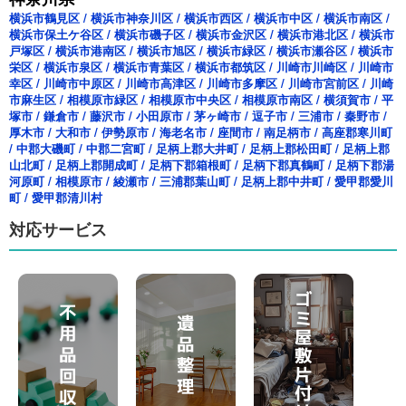
横浜市鶴見区
/
横浜市神奈川区
/
横浜市西区
/
横浜市中区
/
横浜市南区
/
横浜市保土ケ谷区
/
横浜市磯子区
/
横浜市金沢区
/
横浜市港北区
/
横浜市
戸塚区
/
横浜市港南区
/
横浜市旭区
/
横浜市緑区
/
横浜市瀬谷区
/
横浜市
栄区
/
横浜市泉区
/
横浜市青葉区
/
横浜市都筑区
/
川崎市川崎区
/
川崎市
幸区
/
川崎市中原区
/
川崎市高津区
/
川崎市多摩区
/
川崎市宮前区
/
川崎
市麻生区
/
相模原市緑区
/
相模原市中央区
/
相模原市南区
/
横須賀市
/
平
塚市
/
鎌倉市
/
藤沢市
/
小田原市
/
茅ヶ崎市
/
逗子市
/
三浦市
/
秦野市
/
厚木市
/
大和市
/
伊勢原市
/
海老名市
/
座間市
/
南足柄市
/
高座郡寒川町
/
中郡大磯町
/
中郡二宮町
/
足柄上郡大井町
/
足柄上郡松田町
/
足柄上郡
山北町
/
足柄上郡開成町
/
足柄下郡箱根町
/
足柄下郡真鶴町
/
足柄下郡湯
河原町
/
相模原市
/
綾瀬市
/
三浦郡葉山町
/
足柄上郡中井町
/
愛甲郡愛川
町
/
愛甲郡清川村
対応サービス