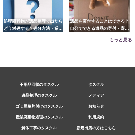
処理困難物が遺品整理で出たら
遺品を寄付することはできる？
どう対処する？処分方法・業者
自分でできる遺品の寄付・寄贈
の選び方は？
先はこちら
もっと見る
不用品回収のタスクル
タスクル
遺品整理のタスクル
メディア
ゴミ屋敷片付けのタスクル
お知らせ
産業廃棄物処理のタスクル
利用規約
解体工事のタスクル
新規出店の方はこちら