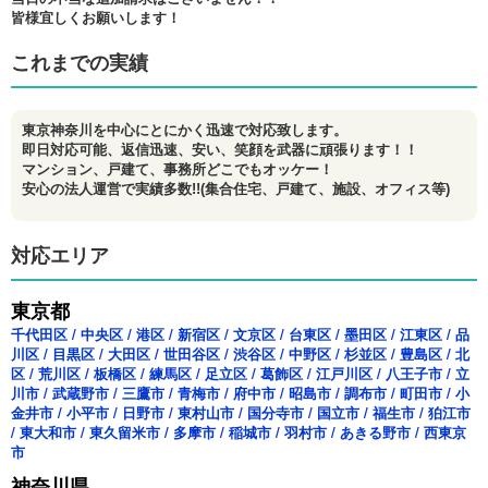
皆様宜しくお願いします！
これまでの実績
東京神奈川を中心にとにかく迅速で対応致します。
即日対応可能、返信迅速、安い、笑顔を武器に頑張ります！！
マンション、戸建て、事務所どこでもオッケー！
安心の法人運営で実績多数!!(集合住宅、戸建て、施設、オフィス等)
対応エリア
東京都
千代田区
/
中央区
/
港区
/
新宿区
/
文京区
/
台東区
/
墨田区
/
江東区
/
品
川区
/
目黒区
/
大田区
/
世田谷区
/
渋谷区
/
中野区
/
杉並区
/
豊島区
/
北
区
/
荒川区
/
板橋区
/
練馬区
/
足立区
/
葛飾区
/
江戸川区
/
八王子市
/
立
川市
/
武蔵野市
/
三鷹市
/
青梅市
/
府中市
/
昭島市
/
調布市
/
町田市
/
小
金井市
/
小平市
/
日野市
/
東村山市
/
国分寺市
/
国立市
/
福生市
/
狛江市
/
東大和市
/
東久留米市
/
多摩市
/
稲城市
/
羽村市
/
あきる野市
/
西東京
市
神奈川県