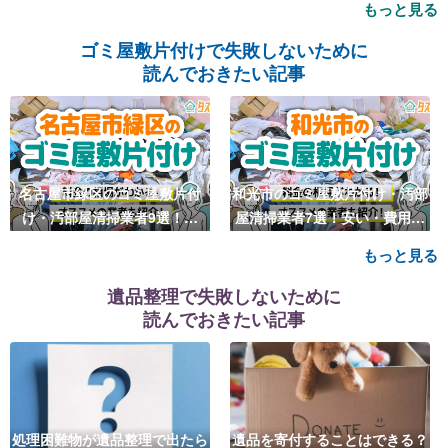
もっと見る
とは
ゴミ屋敷片付けで失敗しないために
読んでおきたい記事
名古屋市緑区のゴミ屋敷片付
和光市のゴミ屋敷片付け・汚部
け・汚部屋清掃業者9選！安
屋清掃業者7選！安い・費用相
い・費用相場も
場も
もっと見る
遺品整理で失敗しないために
読んでおきたい記事
処理困難物が遺品整理で出たら
遺品を寄付することはできる？