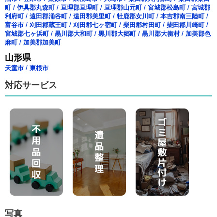
町
/
伊具郡丸森町
/
亘理郡亘理町
/
亘理郡山元町
/
宮城郡松島町
/
宮城郡
利府町
/
遠田郡涌谷町
/
遠田郡美里町
/
牡鹿郡女川町
/
本吉郡南三陸町
/
富谷市
/
刈田郡蔵王町
/
刈田郡七ヶ宿町
/
柴田郡村田町
/
柴田郡川崎町
/
宮城郡七ヶ浜町
/
黒川郡大和町
/
黒川郡大郷町
/
黒川郡大衡村
/
加美郡色
麻町
/
加美郡加美町
山形県
天童市
/
東根市
対応サービス
写真