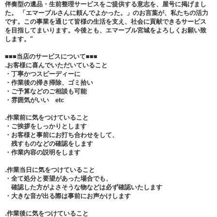
伴奏型の遺品・生前整理サービスをご提供する意志を、屋号に掲げまし
た。 「エマーブルさんに頼んでよかった。」のお言葉が、私たちの活力
です。この事業を通じて皆様の生活を支え、社会に貢献できるサービス
を目指してまいります。今後とも、エマーブル宮城をよろしくお願い致
します。"
■■■当店のサービスについて■■■
₋お客様に喜んでいただいていること
・丁寧かつスピーディーに
・作業後の掃き掃除、ゴミ拾い
・ご予算などのご相談も可能
・雰囲気がいい etc
₋作業前に気をつけていること
・ご挨拶をしっかりとします
・お客様と事前にお打ち合わせをして、
残すものなどの確認をします
・作業内容の説明をします
₋作業当日に気をつけていること
・全て処分と要望があった場合でも、
確認した方がよさそうな物などは必ず確認いたします
・大きな音が出る際は事前にお声かけします
₋作業後に気をつけていること