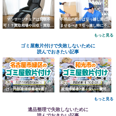
マッサージチェアは買取不
不用品の処分は引っ越し前に済
可！？買取相場や回収・買取の
ませるべき？引っ越し時に不用
おすすめ業者5選も紹介
品処分をするベストタイミング
もっと見る
とは
ゴミ屋敷片付けで失敗しないために
読んでおきたい記事
名古屋市緑区のゴミ屋敷片付
和光市のゴミ屋敷片付け・汚部
け・汚部屋清掃業者9選！安
屋清掃業者7選！安い・費用相
い・費用相場も
場も
もっと見る
遺品整理で失敗しないために
読んでおきたい記事