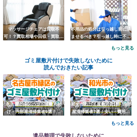
マッサージチェアは買取不
不用品の処分は引っ越し前に済
可！？買取相場や回収・買取の
ませるべき？引っ越し時に不用
おすすめ業者5選も紹介
品処分をするベストタイミング
もっと見る
とは
ゴミ屋敷片付けで失敗しないために
読んでおきたい記事
名古屋市緑区のゴミ屋敷片付
和光市のゴミ屋敷片付け・汚部
け・汚部屋清掃業者9選！安
屋清掃業者7選！安い・費用相
い・費用相場も
場も
もっと見る
遺品整理で失敗しないために