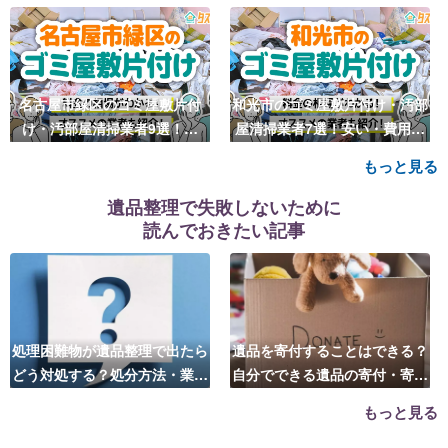
名古屋市緑区のゴミ屋敷片付
和光市のゴミ屋敷片付け・汚部
け・汚部屋清掃業者9選！安
屋清掃業者7選！安い・費用相
い・費用相場も
場も
もっと見る
遺品整理で失敗しないために
読んでおきたい記事
処理困難物が遺品整理で出たら
遺品を寄付することはできる？
どう対処する？処分方法・業者
自分でできる遺品の寄付・寄贈
の選び方は？
先はこちら
もっと見る