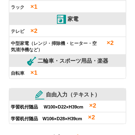
×1
ラック
家電
×2
テレビ
×2
中型家電（レンジ・掃除機・ヒーター・空
気清浄機など）
二輪車・スポーツ用品・楽器
×1
自転車
自由入力（テキスト）
×2
学習机付随品 W100×D22×H39cm
×2
学習机付随品 W106×D28×H39cm