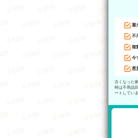
重
不
複
今
悪
古くなった
時は不用品
ートしてい