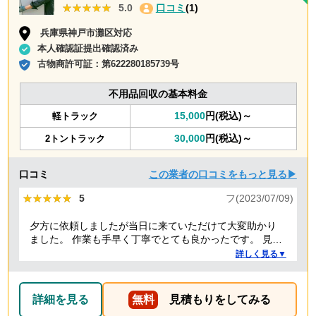
★★★★★
★★★★★
5.0
口コミ
(1)
兵庫県神戸市灘区対応
本人確認証提出確認済み
古物商許可証：
第622280185739号
不用品回収の基本料金
15,000
円(税込)～
軽トラック
30,000
円(税込)～
2トントラック
口コミ
この業者の口コミをもっと見る▶
★★★★★
★★★★★
5
フ(2023/07/09)
夕方に依頼しましたが当日に来ていただけて大変助かり
ました。 作業も手早く丁寧でとても良かったです。 見積
り金額以上の追加料金もありませんでした。 ありがとう
詳しく見る▼
ございました。
詳細を見る
無料
見積もりをしてみる