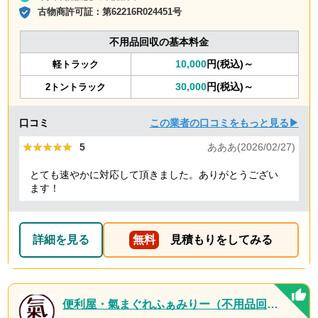
古物商許可証：
第62216R024451号
不用品回収の基本料金
10,000
円(税込)～
軽トラック
30,000
円(税込)～
2トントラック
口コミ
この業者の口コミをもっと見る▶
★★★★★
★★★★★
5
あああ(2026/02/27)
とても速やかに対応して頂きました。ありがとうござい
ます！
詳細を見る
無料
見積もりをしてみる
便利屋・氣まぐれふぁみりー（不用品回収・遺品整理・お墓参り代行等、幅広く対応しております）