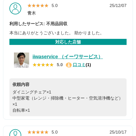
★★★★★
★★★★★
5.0
25/12/07
青木
利用したサービス: 不用品回収
本当にありがとうございました。 助かりました。
対応した店舗
iiwaservice （イーワサービス）
★★★★★
★★★★★
5.0
口コミ
(1)
依頼内容
ダイニングチェア×1
中型家電（レンジ・掃除機・ヒーター・空気清浄機など）
×1
自転車×1
★★★★★
★★★★★
5.0
25/10/17