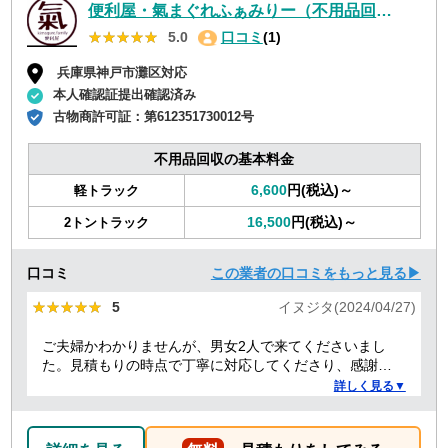
便利屋・氣まぐれふぁみりー（不用品回収・遺品整理・お墓参り代行等、幅広く対応しております）
★★★★★
★★★★★
5.0
口コミ
(1)
兵庫県神戸市灘区対応
本人確認証提出確認済み
古物商許可証：
第612351730012号
不用品回収の基本料金
6,600
円(税込)～
軽トラック
16,500
円(税込)～
2トントラック
口コミ
この業者の口コミをもっと見る▶
★★★★★
★★★★★
5
イヌジタ(2024/04/27)
ご夫婦かわかりませんが、男女2人で来てくださいまし
た。見積もりの時点で丁寧に対応してくださり、感謝し
ております。
詳しく見る▼