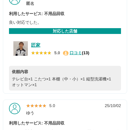
匿名
利用したサービス: 不用品回収
良い対応でした。
対応した店舗
匠家
★★★★★
★★★★★
5.0
口コミ
(13)
依頼内容
テレビ台×1
こたつ×1
本棚（中・小）×1
縦型洗濯機×1
オットマン×1
★★★★★
★★★★★
5.0
25/10/02
ゆう
利用したサービス: 不用品回収