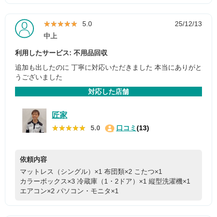
★★★★★
★★★★★
5.0
25/12/13
中上
利用したサービス: 不用品回収
追加も出したのに 丁寧に対応いただきました 本当にありがと
うございました
対応した店舗
匠家
★★★★★
★★★★★
5.0
口コミ
(13)
依頼内容
マットレス（シングル）×1
布団類×2
こたつ×1
カラーボックス×3
冷蔵庫（1・2ドア）×1
縦型洗濯機×1
エアコン×2
パソコン・モニタ×1