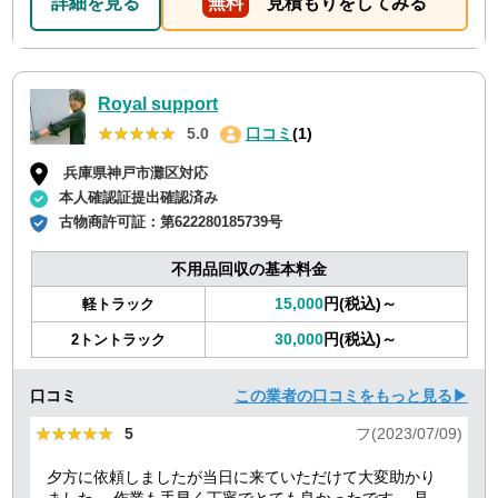
詳細を見る
無料
見積もりをしてみる
Royal support
★★★★★
★★★★★
5.0
口コミ
(1)
兵庫県神戸市灘区対応
本人確認証提出確認済み
古物商許可証：
第622280185739号
不用品回収の基本料金
15,000
円(税込)～
軽トラック
30,000
円(税込)～
2トントラック
口コミ
この業者の口コミをもっと見る▶
★★★★★
★★★★★
5
フ(2023/07/09)
夕方に依頼しましたが当日に来ていただけて大変助かり