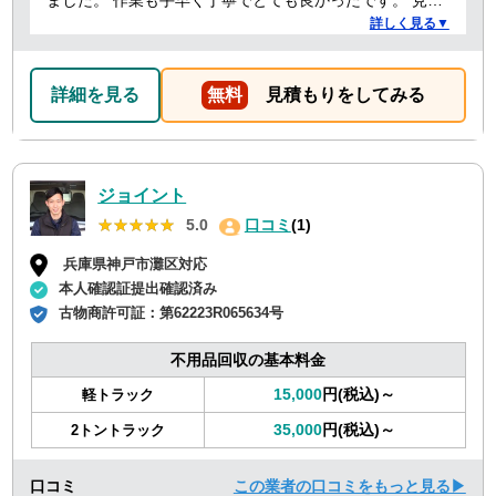
ました。 作業も手早く丁寧でとても良かったです。 見積
り金額以上の追加料金もありませんでした。 ありがとう
詳しく見る▼
ございました。
詳細を見る
無料
見積もりをしてみる
ジョイント
★★★★★
★★★★★
5.0
口コミ
(1)
兵庫県神戸市灘区対応
本人確認証提出確認済み
古物商許可証：
第62223R065634号
不用品回収の基本料金
15,000
円(税込)～
軽トラック
35,000
円(税込)～
2トントラック
口コミ
この業者の口コミをもっと見る▶