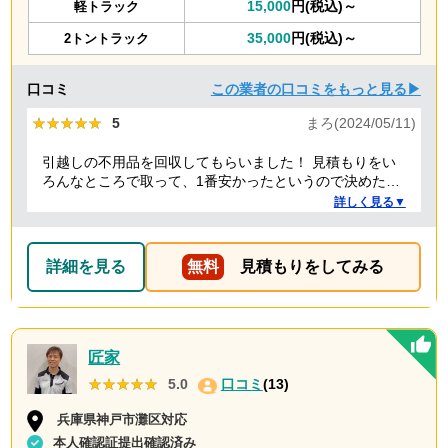
15,000
円(税込)～
軽トラック
35,000
円(税込)～
2トントラック
口コミ
この業者の口コミをもっと見る▶
★★★★★
★★★★★
5
まろ(2024/05/11)
引越しの不用品を回収してもらいました！ 見積もりをい
ろんなところで取って、1番安かったというので決めたの
ですが、 対応や話し方も、丁寧で優しく、 作業自体も素
詳しく見る▼
早くやってくださってとても良かったです。 また不用品
回収の時は料金しようと思いました！
詳細を見る
無料
見積もりをしてみる
匠家
★★★★★
★★★★★
5.0
口コミ
(13)
兵庫県神戸市灘区対応
本人確認証提出確認済み