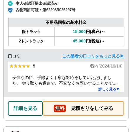
本人確認証提出確認済み
古物商許可証：
第62208R026297号
不用品回収の基本料金
15,000
円(税込)～
軽トラック
45,000
円(税込)～
2トントラック
口コミ
この業者の口コミをもっと見る▶
★★★★★
★★★★★
5
藪内(2024/10/14)
安価なのに、手際よく丁寧な対応をしていただけまし
た。 やり取りも迅速で、不安なくお願いすることができ
ました。 ありがとうございました。
詳しく見る▼
詳細を見る
無料
見積もりをしてみる