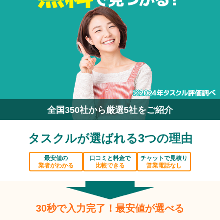
全国350社から厳選5社をご紹介
タスクルが選ばれる3つの理由
最安値の
口コミと料金で
チャットで見積り
業者がわかる
比較できる
営業電話なし
30秒で入力完了！最安値が選べる