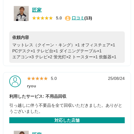
匠家
★★★★★
★★★★★
5.0
口コミ
(13)
依頼内容
マットレス（クイーン・キング）×1
オフィスチェア×1
PCデスク×1
テレビ台×1
ダイニングテーブル×1
エアコン×3
テレビ×2
蛍光灯×2
トースター×1
炊飯器×1
★★★★★
★★★★★
5.0
25/08/24
ryou
利用したサービス: 不用品回収
引っ越しに伴う不要品を全て回収いただきました。ありがと
うございました。
対応した店舗