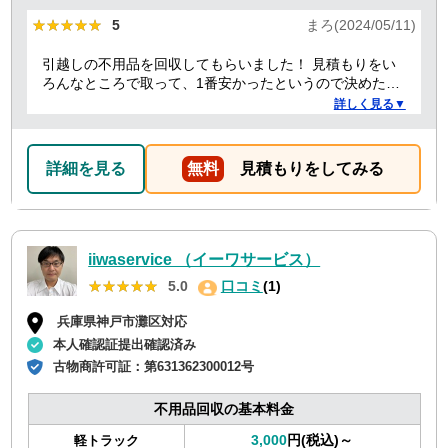
★★★★★
★★★★★
5
まろ(2024/05/11)
引越しの不用品を回収してもらいました！ 見積もりをい
ろんなところで取って、1番安かったというので決めたの
ですが、 対応や話し方も、丁寧で優しく、 作業自体も素
詳しく見る▼
早くやってくださってとても良かったです。 また不用品
回収の時は料金しようと思いました！
詳細を見る
無料
見積もりをしてみる
iiwaservice （イーワサービス）
★★★★★
★★★★★
5.0
口コミ
(1)
兵庫県神戸市灘区対応
本人確認証提出確認済み
古物商許可証：
第631362300012号
不用品回収の基本料金
3,000
円(税込)～
軽トラック