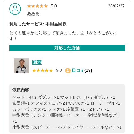
★★★★★
★★★★★
5.0
26/02/27
あああ
利用したサービス: 不用品回収
とても速やかに対応して頂きました。ありがとうございま
す！
対応した店舗
匠家
★★★★★
★★★★★
5.0
口コミ
(13)
依頼内容
ベッド（セミダブル）×1
マットレス（セミダブル）×1
布団類×1
オフィスチェア×2
PCデスク×1
ローテーブル×1
カラーボックス×1
ラック×1
冷蔵庫（1・2ドア）×1
中型家電（レンジ・掃除機・ヒーター・空気清浄機など）
×1
小型家電（スピーカー・ヘアドライヤー・ケトルなど）×1