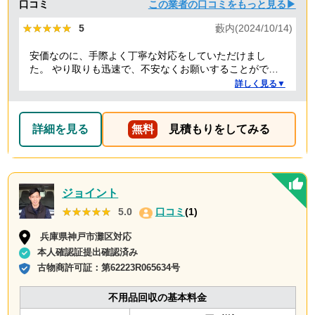
口コミ
この業者の口コミをもっと見る▶
★★★★★
★★★★★
5
藪内(2024/10/14)
安価なのに、手際よく丁寧な対応をしていただけまし
た。 やり取りも迅速で、不安なくお願いすることができ
ました。 ありがとうございました。
詳しく見る▼
詳細を見る
無料
見積もりをしてみる
ジョイント
★★★★★
★★★★★
5.0
口コミ
(1)
兵庫県神戸市灘区対応
本人確認証提出確認済み
古物商許可証：
第62223R065634号
不用品回収の基本料金