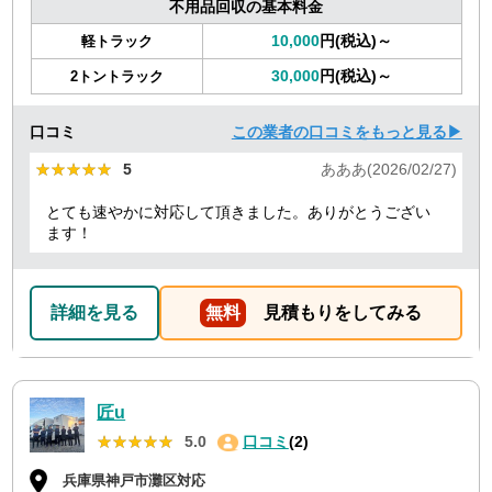
不用品回収の基本料金
10,000
円(税込)～
軽トラック
30,000
円(税込)～
2トントラック
口コミ
この業者の口コミをもっと見る▶
★★★★★
★★★★★
5
あああ(2026/02/27)
とても速やかに対応して頂きました。ありがとうござい
ます！
詳細を見る
無料
見積もりをしてみる
匠u
★★★★★
★★★★★
5.0
口コミ
(2)
兵庫県神戸市灘区対応