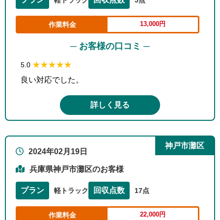
13,000円
作業料金
─ お客様の口コミ ─
★★★★★
★★★★★
5.0
良い対応でした。
詳しく見る
神戸市灘区
2024年02月19日
兵庫県神戸市灘区のお客様
プラン
回収点数
軽トラック
17点
22,000円
作業料金