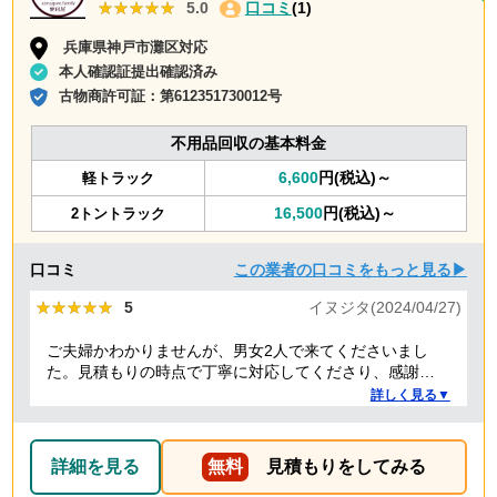
★★★★★
★★★★★
5.0
口コミ
(1)
兵庫県神戸市灘区対応
本人確認証提出確認済み
古物商許可証：
第612351730012号
不用品回収の基本料金
6,600
円(税込)～
軽トラック
16,500
円(税込)～
2トントラック
口コミ
この業者の口コミをもっと見る▶
★★★★★
★★★★★
5
イヌジタ(2024/04/27)
ご夫婦かわかりませんが、男女2人で来てくださいまし
た。見積もりの時点で丁寧に対応してくださり、感謝し
ております。
詳しく見る▼
詳細を見る
無料
見積もりをしてみる