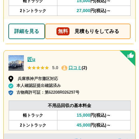
15,000
円(税込)～
軽トラック
27,000
円(税込)～
2トントラック
詳細を見る
無料
見積もりをしてみる
匠u
★★★★★
★★★★★
5.0
口コミ
(2)
兵庫県神戸市灘区対応
本人確認証提出確認済み
古物商許可証：
第62208R026297号
不用品回収の基本料金
15,000
円(税込)～
軽トラック
45,000
円(税込)～
2トントラック