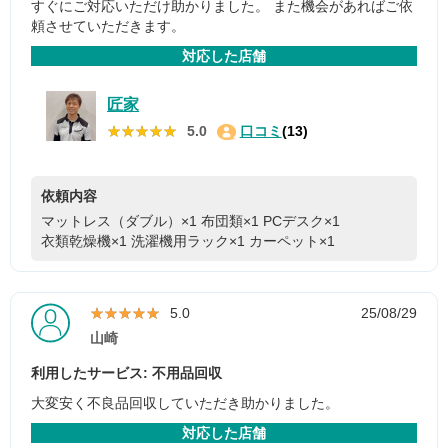
すぐにご対応いただけ助かりました。 また機会があればご依
頼させていただきます。
対応した店舗
匠家
★★★★★
★★★★★
5.0
口コミ
(13)
依頼内容
マットレス（ダブル）×1
布団類×1
PCデスク×1
衣類乾燥機×1
洗濯機用ラック×1
カーペット×1
★★★★★
★★★★★
5.0
25/08/29
山崎
利用したサービス: 不用品回収
大変安く不良品回収していただき助かりました。
対応した店舗