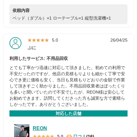
依頼内容
ベッド（ダブル）×1
ローテーブル×1
縦型洗濯機×1
★★★★★
★★★★★
5.0
26/04/25
ぷに
利用したサービス: 不用品回収
とても丁寧かつ迅速に対応して頂きました。初めての利用で
不安だったのですが、他店の見積もりよりも細かく丁寧で安
心でき更に価格も安く、当日も見積もりどおりの金額で作業
して頂きすごく助かりました。不用品回収業者はぼったくり
も多いと聞いていたので不安でしたが、REON様は安心して
お勧めできます。訪問してくださった方も誠実な方で素晴ら
しかったです。ありがとうございました。
対応した店舗
REON
★★★★★
★★★★★
5.0
口コミ
(16)