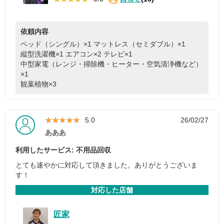
依頼内容
ベッド（シングル）×1
マットレス（セミダブル）×1
縦型洗濯機×1
エアコン×2
テレビ×1
中型家電（レンジ・掃除機・ヒーター・空気清浄機など）
×1
観葉植物×3
★★★★★
★★★★★
5.0
26/02/27
あああ
利用したサービス: 不用品回収
とても速やかに対応して頂きました。ありがとうございま
す！
対応した店舗
匠家