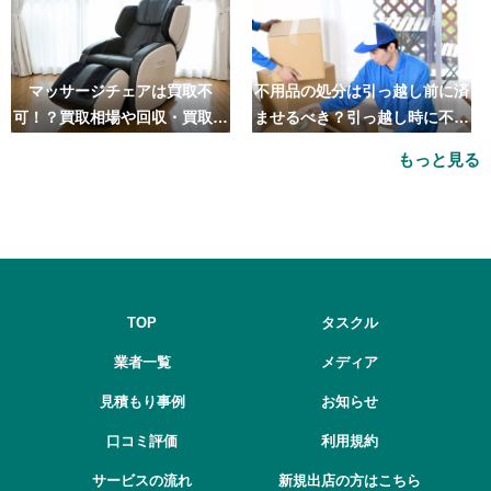
マッサージチェアは買取不
不用品の処分は引っ越し前に済
可！？買取相場や回収・買取の
ませるべき？引っ越し時に不用
おすすめ業者5選も紹介
品処分をするベストタイミング
もっと見る
とは
TOP
タスクル
業者一覧
メディア
見積もり事例
お知らせ
口コミ評価
利用規約
サービスの流れ
新規出店の方はこちら