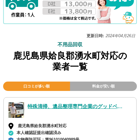
更新日時:
2024年04月26日
不用品回収
鹿児島県姶良郡湧水町対応の
業者一覧
口コミが多い順
料金が安い順
特殊清掃、遺品整理専門企業のグッドベア鹿児島
鹿児島県姶良郡湧水町対応
本人確認証提出確認済み
古物商許可証：
第961010040989号