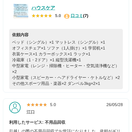
ハウスケア
★★★★★
★★★★★
5.0
口コミ
(7)
依頼内容
ベッド（シングル）×1
マットレス（シングル）×1
オフィスチェア×1
ソファ（1人掛け）×1
学習机×1
衣装ケース×1
カラーボックス×1
ラック×1
冷蔵庫（1・2ドア）×1
縦型洗濯機×1
中型家電（レンジ・掃除機・ヒーター・空気清浄機など）
×2
小型家電（スピーカー・ヘアドライヤー・ケトルなど）×2
その他スポーツ用品・楽器×2
ダンベル3kg×2×1
★★★★★
★★★★★
5.0
26/05/28
江口
利用したサービス: 不用品回収
引越しの際の不用品回収でお世話になりました。依頼がギリ