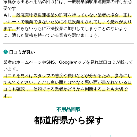
家庭から出る不用品の回収には、一般廃棄物収集運搬業の許可が必
要です
もし
一般廃棄物収集運搬業の許可を持っていない業者の場合、正し
いルートで廃棄できないために不法投棄をされてしまう恐れがあり
ます。
知らないうちに不法投棄に加担してしまうことのないよう
に、適した資格を持っている業者を選びましょう。
口コミが良い
業者のホームページやSNS、Googleマップを見れば口コミが載って
います。
口コミを見ればスタッフの態度や費用などが分かるため、参考にし
てみてください。ただし良い面だけでなく悪い面が書かれている口
コミも確認し、信頼できる業者かどうかを判断することも大切で
す。
不用品回収
都道府県から探す