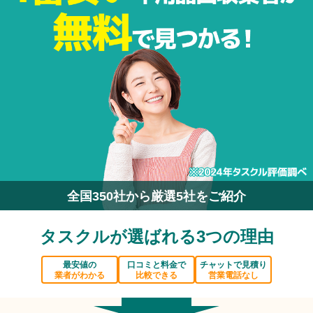
全国350社から厳選5社をご紹介
タスクルが選ばれる3つの理由
最安値の
口コミと料金で
チャットで見積り
業者がわかる
比較できる
営業電話なし