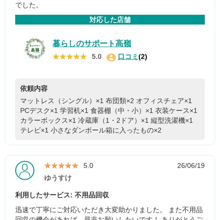
でした。
対応した店舗
暮らしのサポート高嶺
★★★★★
★★★★★
5.0
口コミ
(2)
依頼内容
マットレス（シングル）×1
布団類×2
オフィスチェア×1
PCデスク×1
学習机×1
食器棚（中・小）×1
衣装ケース×1
カラーボックス×1
冷蔵庫（1・2ドア）×1
縦型洗濯機×1
テレビ×1
小さなダンボール箱に入ったもの×2
★★★★★
★★★★★
5.0
26/06/19
ゆうすけ
利用したサービス: 不用品回収
迅速で丁寧にご対応いただき大変助かりました。 また不用品
回収の機会があれば、是非お願いしたいです！ ありがとうご