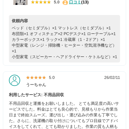
★★★★★
★★★★★
5.0
口コミ
(13)
依頼内容
ベッド（セミダブル）×1
マットレス（セミダブル）×1
布団類×1
オフィスチェア×2
PCデスク×1
ローテーブル×1
カラーボックス×1
ラック×1
冷蔵庫（1・2ドア）×1
中型家電（レンジ・掃除機・ヒーター・空気清浄機など）
×1
小型家電（スピーカー・ヘアドライヤー・ケトルなど）×1
★★★★★
★★★★★
5.0
26/02/11
うーちゃん
利用したサービス: 不用品回収
不用品回収と運搬をお願いしました。 とても満足度の高いサ
ービスでした。料金はとても良心的で、見積もりから作業当
日まで終始スムーズ。運び出し・運び込みの作業も丁寧でし
た。さらに、洗濯機の取り付けについてもプロ目線でアドバ
イスをしてくれて、とても助かりました。作業の質も人柄も