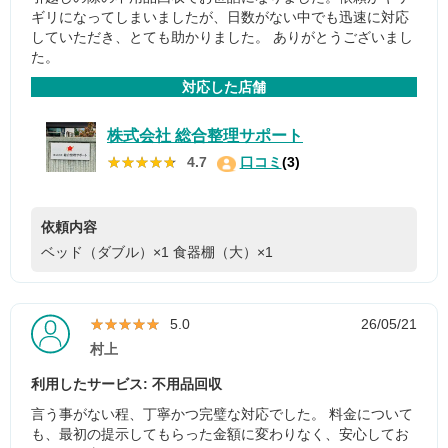
ギリになってしまいましたが、日数がない中でも迅速に対応
していただき、とても助かりました。 ありがとうございまし
た。
対応した店舗
株式会社 総合整理サポート
★★★★★
★★★★★
4.7
口コミ
(3)
依頼内容
ベッド（ダブル）×1
食器棚（大）×1
★★★★★
★★★★★
5.0
26/05/21
村上
利用したサービス: 不用品回収
言う事がない程、丁寧かつ完璧な対応でした。 料金について
も、最初の提示してもらった金額に変わりなく、安心してお