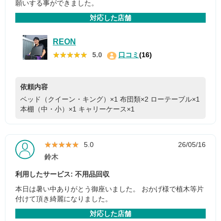
願いする事ができました。
対応した店舗
REON
★★★★★
★★★★★
5.0
口コミ
(16)
依頼内容
ベッド（クイーン・キング）×1
布団類×2
ローテーブル×1
本棚（中・小）×1
キャリーケース×1
★★★★★
★★★★★
5.0
26/05/16
鈴木
利用したサービス: 不用品回収
本日は暑い中ありがとう御座いました。 おかげ様で植木等片
付けて頂き綺麗になりました。
対応した店舗