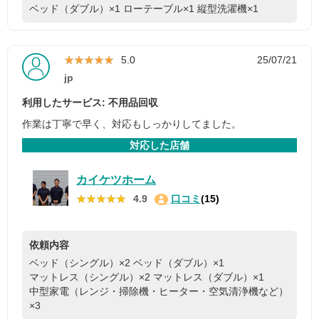
ベッド（ダブル）×1
ローテーブル×1
縦型洗濯機×1
★★★★★
★★★★★
5.0
25/07/21
jp
利用したサービス: 不用品回収
作業は丁寧で早く、対応もしっかりしてました。
対応した店舗
カイケツホーム
★★★★★
★★★★★
4.9
口コミ
(15)
依頼内容
ベッド（シングル）×2
ベッド（ダブル）×1
マットレス（シングル）×2
マットレス（ダブル）×1
中型家電（レンジ・掃除機・ヒーター・空気清浄機など）
×3