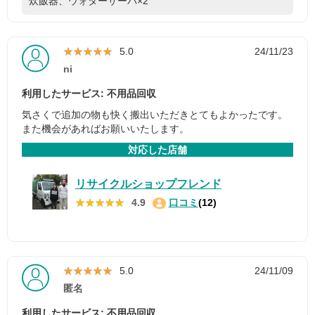
炊飯器、ウォターサーバ×2
★★★★★
★★★★★
5.0
24/11/23
ni
利用したサービス: 不用品回収
気さくで追加の物も快く搬出いただきとてもよかったです。
また機会があればお願いいたします。
対応した店舗
リサイクルショップフレンド
★★★★★
★★★★★
4.9
口コミ
(12)
★★★★★
★★★★★
5.0
24/11/09
匿名
利用したサービス: 不用品回収