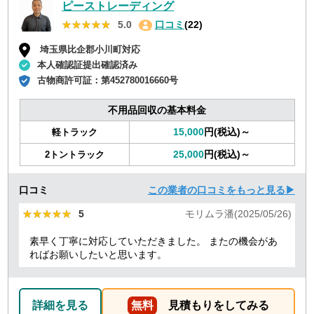
ピーストレーディング
★★★★★
★★★★★
5.0
口コミ
(22)
埼玉県比企郡小川町対応
本人確認証提出確認済み
古物商許可証：
第452780016660号
不用品回収の基本料金
15,000
円(税込)～
軽トラック
25,000
円(税込)～
2トントラック
口コミ
この業者の口コミをもっと見る▶
★★★★★
★★★★★
5
モリムラ潘(2025/05/26)
素早く丁寧に対応していただきました。 またの機会があ
ればお願いしたいと思います。
詳細を見る
無料
見積もりをしてみる