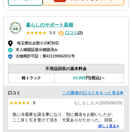
暮らしのサポート高嶺
★★★★★
★★★★★
5.0
口コミ
(2)
埼玉県比企郡小川町対応
本人確認証提出確認済み
古物商許可証：
第431190062651号
不用品回収の基本料金
10,000
円(税込)～
軽トラック
口コミ
この業者の口コミをもっと見る▶
★★★★★
★★★★★
5
もしもしカメ(2026/06/20)
急に冷蔵庫を譲る事になり、別に搬送をお願いしたが、
ここ良く引き受けて頂き、大変ありがたかった。 回収作
業も丁寧でした。
詳しく見る▼