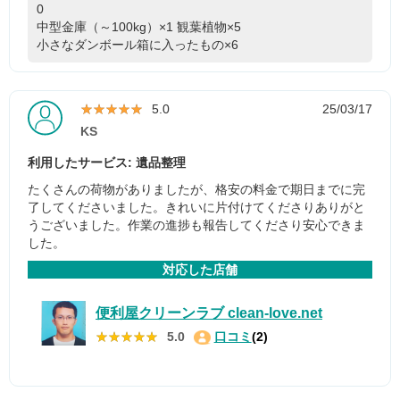
0
中型金庫（～100kg）×1
観葉植物×5
小さなダンボール箱に入ったもの×6
★★★★★
★★★★★
5.0
25/03/17
KS
利用したサービス: 遺品整理
たくさんの荷物がありましたが、格安の料金で期日までに完
了してくださいました。きれいに片付けてくださりありがと
うございました。作業の進捗も報告してくださり安心できま
した。
対応した店舗
便利屋クリーンラブ clean-love.net
★★★★★
★★★★★
5.0
口コミ
(2)