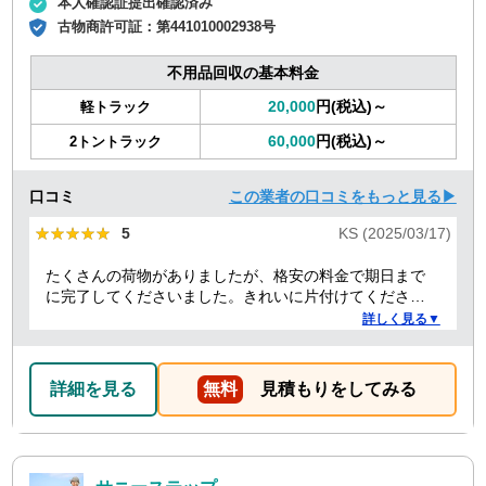
本人確認証提出確認済み
古物商許可証：
第441010002938号
不用品回収の基本料金
20,000
円(税込)～
軽トラック
60,000
円(税込)～
2トントラック
口コミ
この業者の口コミをもっと見る▶
★★★★★
★★★★★
5
KS (2025/03/17)
たくさんの荷物がありましたが、格安の料金で期日まで
に完了してくださいました。きれいに片付けてくださり
ありがとうございました。作業の進捗も報告してくださ
詳しく見る▼
り安心できました。
詳細を見る
無料
見積もりをしてみる