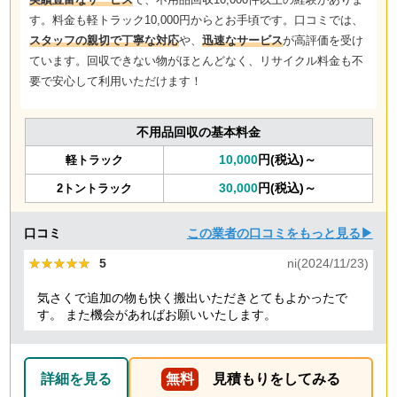
す。料金も軽トラック10,000円からとお手頃です。口コミでは、
スタッフの親切で丁寧な対応
や、
迅速なサービス
が高評価を受け
ています。回収できない物がほとんどなく、リサイクル料金も不
要で安心して利用いただけます！
不用品回収の基本料金
10,000
円(税込)～
軽トラック
30,000
円(税込)～
2トントラック
口コミ
この業者の口コミをもっと見る▶
★★★★★
★★★★★
5
ni(2024/11/23)
気さくで追加の物も快く搬出いただきとてもよかったで
す。 また機会があればお願いいたします。
詳細を見る
無料
見積もりをしてみる