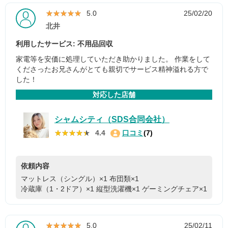
★★★★★
★★★★★
5.0
25/02/20
北井
利用したサービス: 不用品回収
家電等を安価に処理していただき助かりました。 作業をして
くださったお兄さんがとても親切でサービス精神溢れる方で
した！
対応した店舗
シャムシティ（SDS合同会社）
★★★★★
★★★★★
4.4
口コミ
(7)
依頼内容
マットレス（シングル）×1
布団類×1
冷蔵庫（1・2ドア）×1
縦型洗濯機×1
ゲーミングチェア×1
★★★★★
★★★★★
5.0
25/02/11