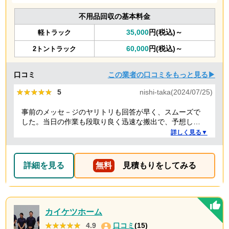
不用品回収の基本料金
35,000
円(税込)～
軽トラック
60,000
円(税込)～
2トントラック
口コミ
この業者の口コミをもっと見る▶
★★★★★
★★★★★
5
nishi-taka(2024/07/25)
事前のメッセ－ジのヤリトリも回答が早く、スムーズで
した。当日の作業も段取り良く迅速な搬出で、予想して
いた時間よりも短時間で完了。 事前打ち合わせ・当日作
詳しく見る▼
業とも全体的に好感がもて、今後何かある時はまた依頼
したくなるような感想です。
詳細を見る
無料
見積もりをしてみる
カイケツホーム
★★★★★
★★★★★
4.9
口コミ
(15)