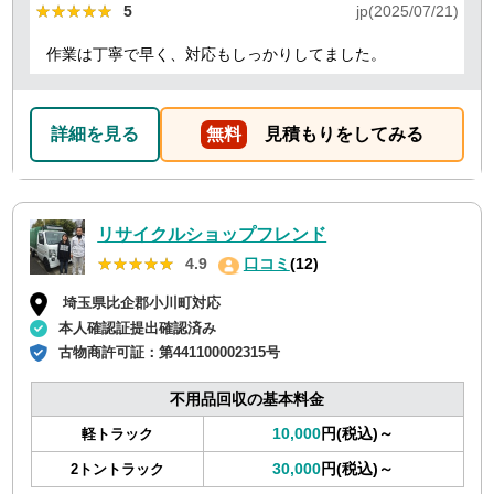
★★★★★
★★★★★
5
jp(2025/07/21)
作業は丁寧で早く、対応もしっかりしてました。
詳細を見る
無料
見積もりをしてみる
リサイクルショップフレンド
★★★★★
★★★★★
4.9
口コミ
(12)
埼玉県比企郡小川町対応
本人確認証提出確認済み
古物商許可証：
第441100002315号
不用品回収の基本料金
10,000
円(税込)～
軽トラック
30,000
円(税込)～
2トントラック