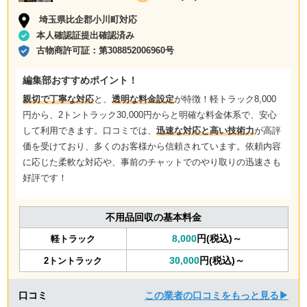
埼玉県比企郡小川町対応
本人確認証提出確認済み
古物商許可証：
第308852006960号
編集部おすすめポイント！
親切で丁寧な対応
と、
透明な料金設定
が特徴！軽トラック8,000
円から、2トントラック30,000円からと明確な料金体系で、安心
して利用できます。口コミでは、
迅速な対応と高い技術力
が高評
価を受けており、多くのお客様から信頼されています。依頼内容
に応じた柔軟な対応や、事前のチャットでのやり取りの迅速さも
好評です！
不用品回収の基本料金
8,000
円(税込)～
軽トラック
30,000
円(税込)～
2トントラック
口コミ
この業者の口コミをもっと見る▶