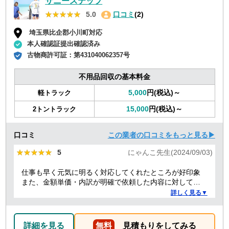
サニーステップ
★★★★★
★★★★★
5.0
口コミ
(2)
埼玉県比企郡小川町対応
本人確認証提出確認済み
古物商許可証：
第431040062357号
不用品回収の基本料金
5,000
円(税込)～
軽トラック
15,000
円(税込)～
2トントラック
口コミ
この業者の口コミをもっと見る▶
★★★★★
★★★★★
5
にゃんこ先生(2024/09/03)
仕事も早く元気に明るく対応してくれたところが好印象
また、金額単価・内訳が明確で依頼した内容に対しての
金額も納得した。
詳しく見る▼
詳細を見る
無料
見積もりをしてみる