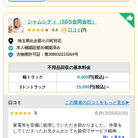
シャムシティ（SDS合同会社）
★★★★★
★★★★★
4.4
口コミ
(7)
埼玉県比企郡小川町対応
本人確認証提出確認済み
古物商許可証：
第308832215264号
不用品回収の基本料金
8,000
円(税込)～
軽トラック
15,000
円(税込)～
2トントラック
口コミ
この業者の口コミをもっと見る▶
★★★★★
★★★★★
5
北井(2025/02/20)
家電等を安価に処理していただき助かりました。 作業を
してくださったお兄さんがとても親切でサービス精神溢
れる方でした！
詳しく見る▼