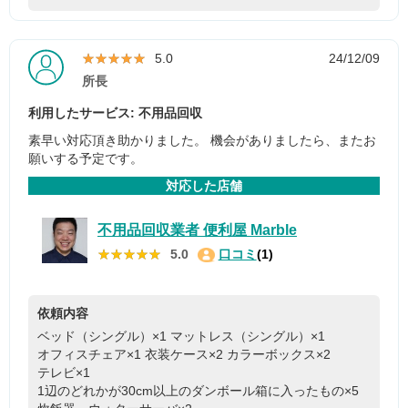
★★★★★
★★★★★
5.0
24/12/09
所長
利用したサービス: 不用品回収
素早い対応頂き助かりました。 機会がありましたら、またお
願いする予定です。
対応した店舗
不用品回収業者 便利屋 Marble
★★★★★
★★★★★
5.0
口コミ
(1)
依頼内容
ベッド（シングル）×1
マットレス（シングル）×1
オフィスチェア×1
衣装ケース×2
カラーボックス×2
テレビ×1
1辺のどれかが30cm以上のダンボール箱に入ったもの×5