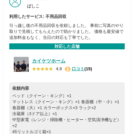
ばしこ
利用したサービス: 不用品回収
引っ越し後の不用品回収を依頼しました。 事前に写真のやり
取りで見積してもらえたので助かりました。 価格も最安値で
追加料金もなく、当日の対応も丁寧でした。
対応した店舗
カイケツホーム
★★★★★
★★★★★
4.9
口コミ
(15)
依頼内容
ベッド（クイーン・キング）×1
マットレス（クイーン・キング）×1
食器棚（中・小）×1
食器棚（大）×1
カラーボックス×3
ラック×2
冷蔵庫（3ドア以上）×1
中型家電（レンジ・掃除機・ヒーター・空気清浄機など）
×2
45リットルゴミ箱×1