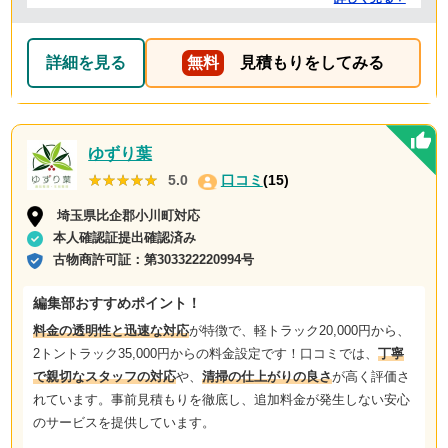
詳細を見る
無料
見積もりをしてみる
ゆずり葉
★★★★★
★★★★★
5.0
口コミ
(15)
埼玉県比企郡小川町対応
本人確認証提出確認済み
古物商許可証：
第303322220994号
編集部おすすめポイント！
料金の透明性と迅速な対応
が特徴で、軽トラック20,000円から、
2トントラック35,000円からの料金設定です！口コミでは、
丁寧
で親切なスタッフの対応
や、
清掃の仕上がりの良さ
が高く評価さ
れています。事前見積もりを徹底し、追加料金が発生しない安心
のサービスを提供しています。