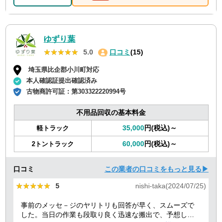
ゆずり葉
★★★★★
★★★★★
5.0
口コミ
(15)
埼玉県比企郡小川町対応
本人確認証提出確認済み
古物商許可証：
第303322220994号
不用品回収の基本料金
35,000
円(税込)～
軽トラック
60,000
円(税込)～
2トントラック
口コミ
この業者の口コミをもっと見る▶
★★★★★
★★★★★
5
nishi-taka(2024/07/25)
事前のメッセ－ジのヤリトリも回答が早く、スムーズで
した。当日の作業も段取り良く迅速な搬出で、予想して