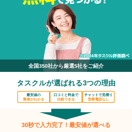
全国350社から厳選5社をご紹介
タスクルが選ばれる3つの理由
最安値の
口コミと料金で
チャットで見積り
業者がわかる
比較できる
営業電話なし
30秒で入力完了！最安値が選べる