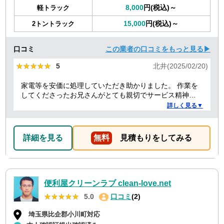
8,000
円(税込)～
軽トラック
15,000
円(税込)～
2トントラック
口コミ
この業者の口コミをもっと見る▶
★★★★★
★★★★★
5
北井(2025/02/20)
家電等を安価に処理していただき助かりました。 作業を
してくださったお兄さんがとても親切でサービス精神溢
れる方でした！
詳しく見る▼
詳細を見る
無料
見積もりをしてみる
便利屋クリーンラブ clean-love.net
★★★★★
★★★★★
5.0
口コミ
(2)
埼玉県比企郡小川町対応