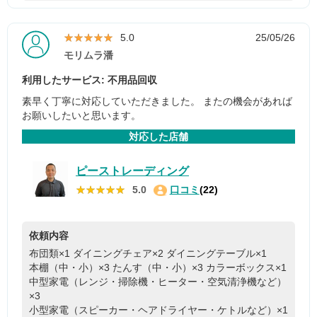
★★★★★
★★★★★
5.0
25/05/26
モリムラ潘
利用したサービス: 不用品回収
素早く丁寧に対応していただきました。 またの機会があれば
お願いしたいと思います。
対応した店舗
ピーストレーディング
★★★★★
★★★★★
5.0
口コミ
(22)
依頼内容
布団類×1
ダイニングチェア×2
ダイニングテーブル×1
本棚（中・小）×3
たんす（中・小）×3
カラーボックス×1
中型家電（レンジ・掃除機・ヒーター・空気清浄機など）
×3
小型家電（スピーカー・ヘアドライヤー・ケトルなど）×1