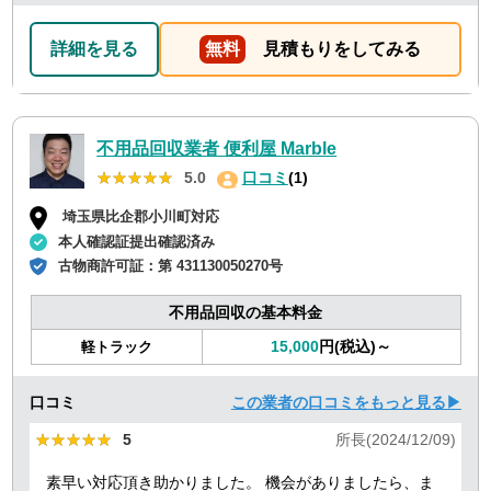
詳細を見る
無料
見積もりをしてみる
不用品回収業者 便利屋 Marble
★★★★★
★★★★★
5.0
口コミ
(1)
埼玉県比企郡小川町対応
本人確認証提出確認済み
古物商許可証：
第 431130050270号
不用品回収の基本料金
15,000
円(税込)～
軽トラック
口コミ
この業者の口コミをもっと見る▶
★★★★★
★★★★★
5
所長(2024/12/09)
素早い対応頂き助かりました。 機会がありましたら、ま