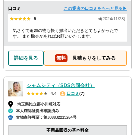
口コミ
この業者の口コミをもっと見る▶
★★★★★
★★★★★
5
ni(2024/11/23)
気さくで追加の物も快く搬出いただきとてもよかったで
す。 また機会があればお願いいたします。
詳細を見る
無料
見積もりをしてみる
シャムシティ（SDS合同会社）
★★★★★
★★★★★
4.4
口コミ
(7)
埼玉県比企郡小川町対応
本人確認証提出確認済み
古物商許可証：
第308832215264号
不用品回収の基本料金