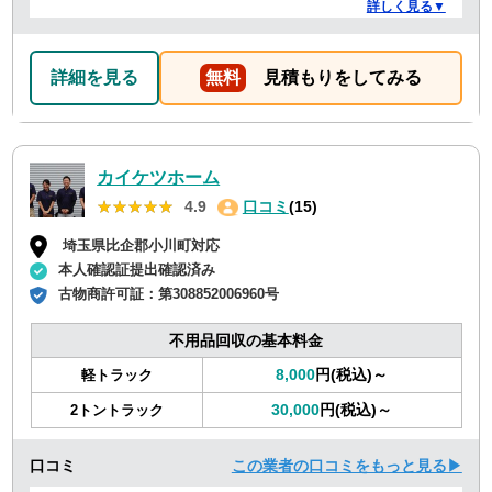
いた時間よりも短時間で完了。 事前打ち合わせ・当日作
詳しく見る▼
業とも全体的に好感がもて、今後何かある時はまた依頼
したくなるような感想です。
詳細を見る
無料
見積もりをしてみる
カイケツホーム
★★★★★
★★★★★
4.9
口コミ
(15)
埼玉県比企郡小川町対応
本人確認証提出確認済み
古物商許可証：
第308852006960号
不用品回収の基本料金
8,000
円(税込)～
軽トラック
30,000
円(税込)～
2トントラック
口コミ
この業者の口コミをもっと見る▶