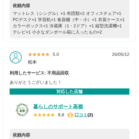
依頼内容
マットレス（シングル）×1
布団類×2
オフィスチェア×1
PCデスク×1
学習机×1
食器棚（中・小）×1
衣装ケース×1
カラーボックス×1
冷蔵庫（1・2ドア）×1
縦型洗濯機×1
テレビ×1
小さなダンボール箱に入ったもの×2
★★★★★
★★★★★
5.0
26/05/12
松本
利用したサービス: 不用品回収
ありがとうございました！
対応した店舗
暮らしのサポート高嶺
★★★★★
★★★★★
5.0
口コミ
(2)
依頼内容