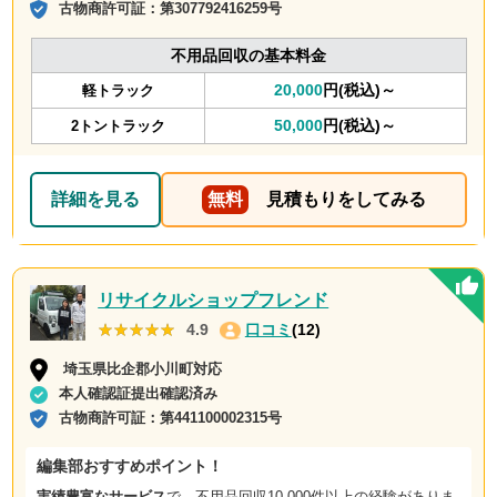
古物商許可証：
第307792416259号
不用品回収の基本料金
20,000
円(税込)～
軽トラック
50,000
円(税込)～
2トントラック
詳細を見る
無料
見積もりをしてみる
リサイクルショップフレンド
★★★★★
★★★★★
4.9
口コミ
(12)
埼玉県比企郡小川町対応
本人確認証提出確認済み
古物商許可証：
第441100002315号
編集部おすすめポイント！
実績豊富なサービス
で、不用品回収10,000件以上の経験がありま