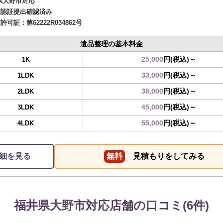
県大野市対応
確認証提出確認済み
商許可証：
第62222R034862号
遺品整理の基本料金
25,000
円(税込)～
1K
33,000
円(税込)～
1LDK
38,000
円(税込)～
2LDK
45,000
円(税込)～
3LDK
55,000
円(税込)～
4LDK
細を見る
無料
見積もりをしてみる
福井県大野市対応店舗の口コミ(6件)