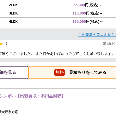
55,000
円(税込)～
2LDK
110,000
円(税込)～
3LDK
165,000
円(税込)～
4LDK
この業者の口コミをも
★
★
5
米田(202
有難うございました。 また何かあればいつでも宜しくお願い致します。
細を見る
無料
見積もりをしてみる
シンボル【出張買取・不用品回収】
県大野市対応