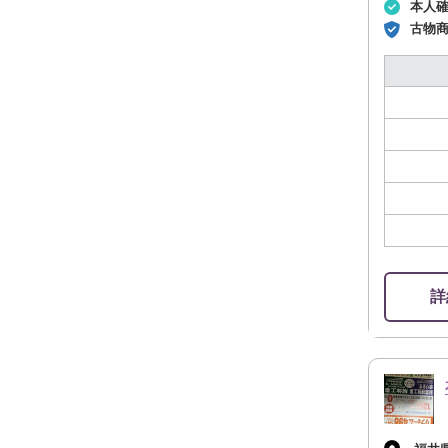
本人
古物
詳