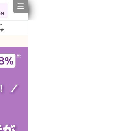
受付
ア
探す