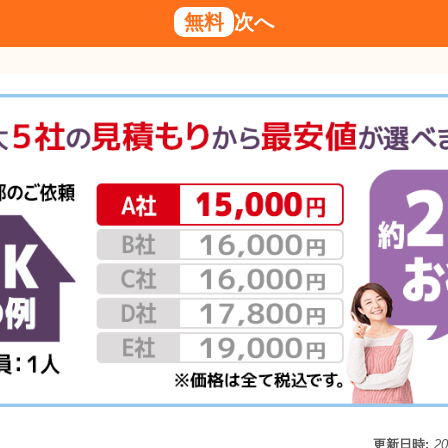
無料
次へ
更新日時:
2