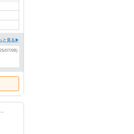
っと見る▶
5/07/08)
ふぁみりー（不用品回収・遺品整理・お墓参り代行等、幅広く対応しております）