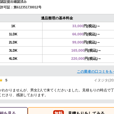
確認証提出確認済み
商許可証：
第612351730012号
遺品整理の基本料金
33,000
円(税込)～
1K
66,000
円(税込)～
1LDK
99,000
円(税込)～
2LDK
165,000
円(税込)～
3LDK
220,000
円(税込)～
4LDK
この業者の口コミをも
★
★
5
イヌジタ(2024
かわかりませんが、男女2人で来てくださいました。見積もりの時点で
くださり、感謝しております。
細を見る
無料
見積もりをしてみる