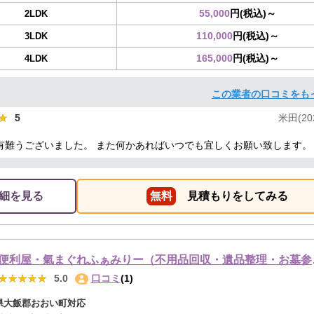
55,000
円(税込)～
2LDK
110,000
円(税込)～
3LDK
165,000
円(税込)～
4LDK
この業者の口コミをも
★
★
5
米田(202
有難うございました。 また何かあればいつでも宜しくお願い致します。
細を見る
無料
見積もりをしてみる
便利屋・氣まぐれ
★★★★★
★★★★★
5.0
口コミ
(1)
県大飯郡おおい町対応