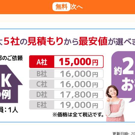
無料
次へ
更新日時:
2