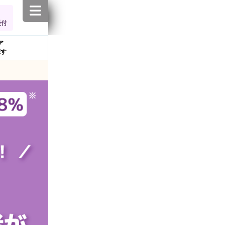
受付
ア
探す