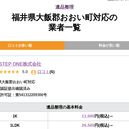
遺品整理
福井県大飯郡おおい町対応の
業者一覧
口コミが多い順
料金が安い順
STEP ONE株式会社
★★★★★
★★★★★
5.0
口コミ
(6)
県大飯郡おおい町対応
確認証提出確認済み
商許可証：
第541312209300号
遺品整理の基本料金
11,000
円(税込)～
1K
26,500
円(税込)～
1LDK