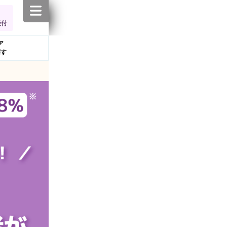
受付
ア
探す