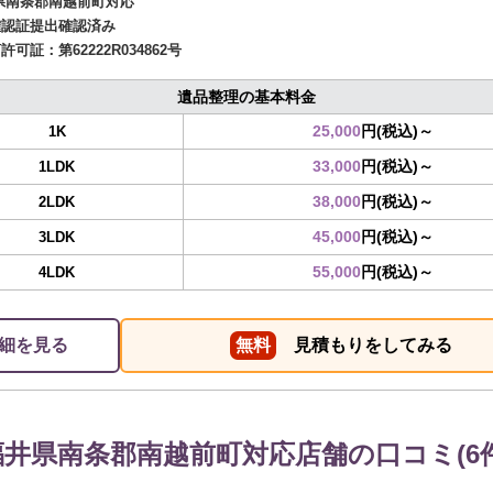
県南条郡南越前町対応
確認証提出確認済み
商許可証：
第62222R034862号
遺品整理の基本料金
25,000
円(税込)～
1K
33,000
円(税込)～
1LDK
38,000
円(税込)～
2LDK
45,000
円(税込)～
3LDK
55,000
円(税込)～
4LDK
細を見る
無料
見積もりをしてみる
福井県南条郡南越前町対応店舗の口コミ(6件