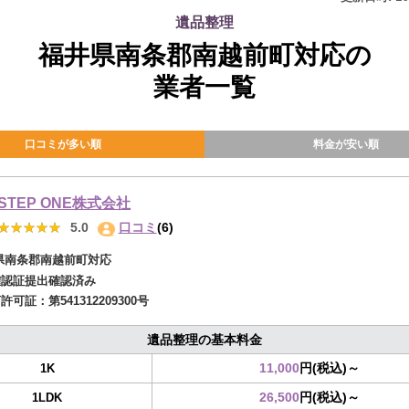
遺品整理
福井県南条郡南越前町対応の
業者一覧
口コミが多い順
料金が安い順
STEP ONE株式会社
★★★★★
★★★★★
5.0
口コミ
(6)
県南条郡南越前町対応
確認証提出確認済み
商許可証：
第541312209300号
遺品整理の基本料金
11,000
円(税込)～
1K
26,500
円(税込)～
1LDK