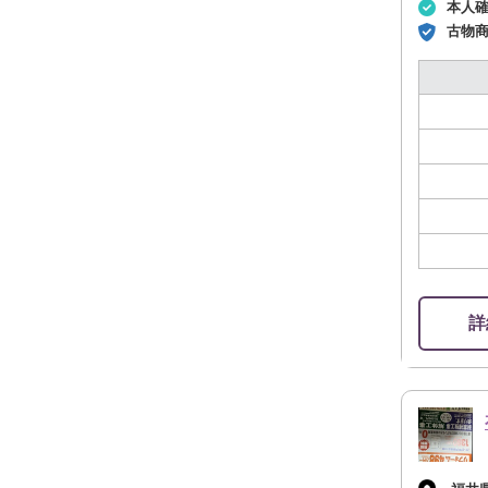
本人
古物
詳