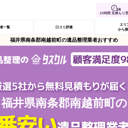
24時間 見積もり
エリ
者一覧
口コミ評価
から
福井県南条郡南越前町の遺品整理業者おすすめ
福井県南条郡南越前町の