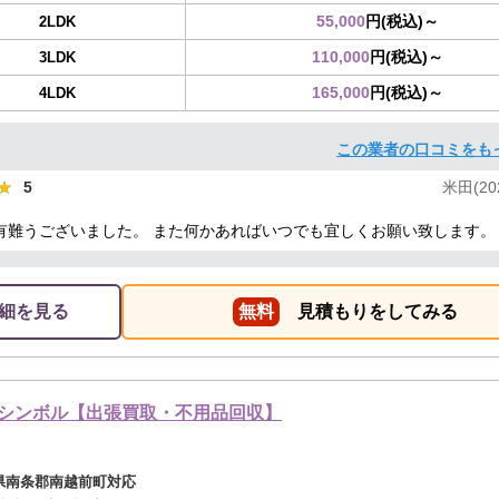
55,000
円(税込)～
2LDK
110,000
円(税込)～
3LDK
165,000
円(税込)～
4LDK
この業者の口コミをも
★
★
5
米田(202
有難うございました。 また何かあればいつでも宜しくお願い致します。
細を見る
無料
見積もりをしてみる
シンボル【出張買取・不用品回収】
県南条郡南越前町対応