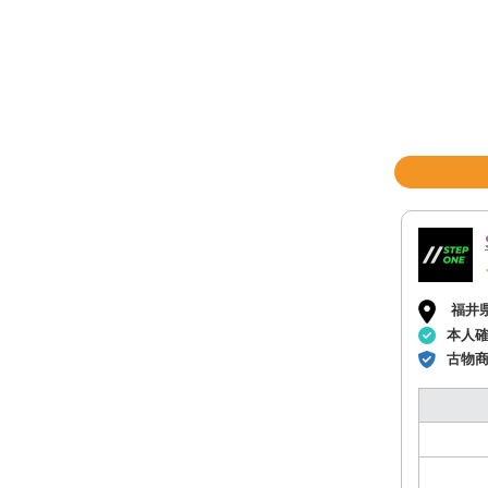
福井
本人
古物