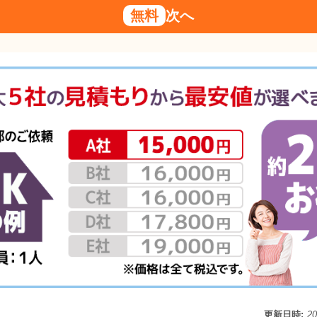
無料
次へ
更新日時:
2