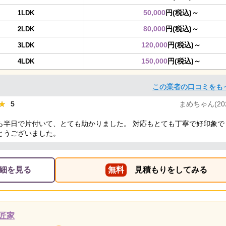
50,000
円(税込)～
1LDK
80,000
円(税込)～
2LDK
120,000
円(税込)～
3LDK
150,000
円(税込)～
4LDK
この業者の口コミをも
★
★
5
まめちゃん(2024
ら半日で片付いて、とても助かりました。 対応もとても丁寧で好印象で
とうございました。
細を見る
無料
見積もりをしてみる
匠家