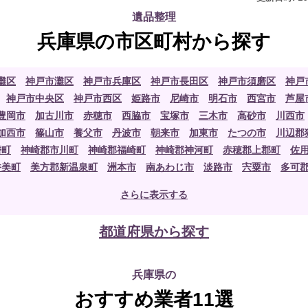
遺品整理
兵庫県の市区町村から探す
灘区
神戸市灘区
神戸市兵庫区
神戸市長田区
神戸市須磨区
神戸
神戸市中央区
神戸市西区
姫路市
尼崎市
明石市
西宮市
芦屋
豊岡市
加古川市
赤穂市
西脇市
宝塚市
三木市
高砂市
川西市
加西市
篠山市
養父市
丹波市
朝来市
加東市
たつの市
川辺郡
磨町
神崎郡市川町
神崎郡福崎町
神崎郡神河町
赤穂郡上郡町
佐
香美町
美方郡新温泉町
洲本市
南あわじ市
淡路市
宍粟市
多可
加古郡稲美町
揖保郡太子町
さらに表示する
都道府県から探す
兵庫県の
おすすめ業者11選