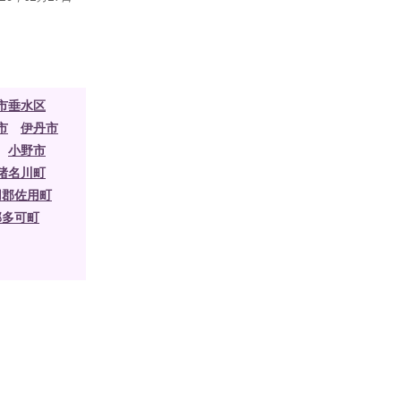
市垂水区
市
伊丹市
小野市
猪名川町
用郡佐用町
郡多可町