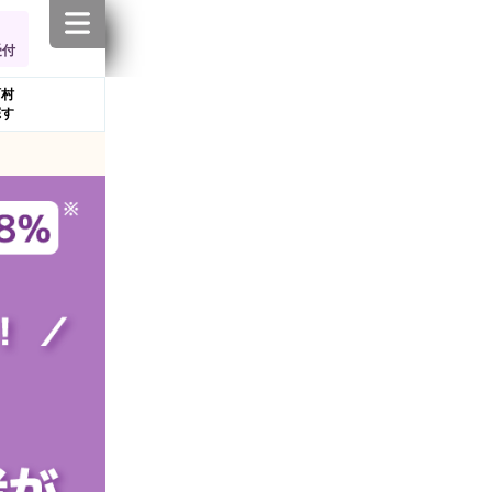
受付
町村
探す