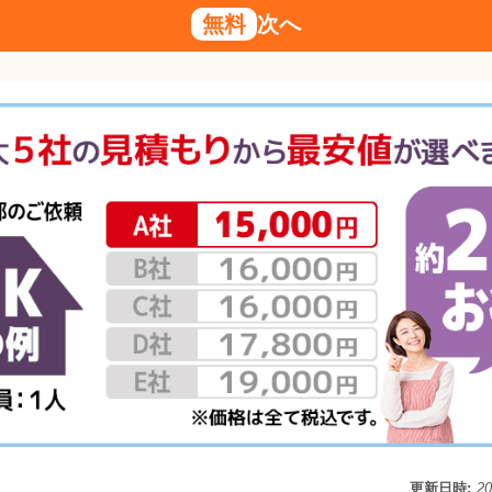
無料
次へ
更新日時:
2