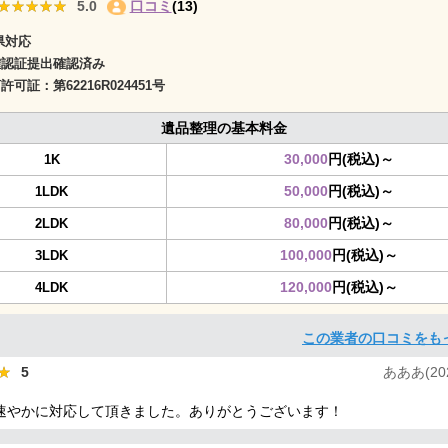
★★★★★
★★★★★
5.0
口コミ
(13)
県対応
確認証提出確認済み
商許可証：
第62216R024451号
遺品整理の基本料金
30,000
円(税込)～
1K
50,000
円(税込)～
1LDK
80,000
円(税込)～
2LDK
100,000
円(税込)～
3LDK
120,000
円(税込)～
4LDK
この業者の口コミをも
★
★
5
あああ(202
速やかに対応して頂きました。ありがとうございます！