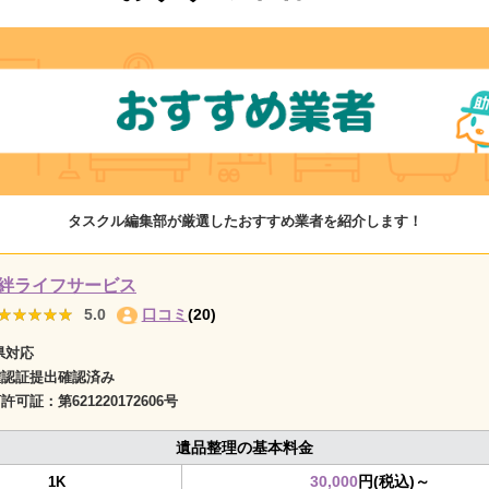
タスクル編集部が厳選したおすすめ業者を紹介します！
絆ライフサービス
★★★★★
★★★★★
5.0
口コミ
(20)
県対応
確認証提出確認済み
商許可証：
第621220172606号
遺品整理の基本料金
30,000
円(税込)～
1K