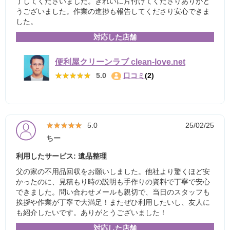
了してくださいました。きれいに片付けてくださりありがと
うございました。作業の進捗も報告してくださり安心できま
した。
対応した店舗
便利屋クリーンラブ clean-love.net
★★★★★
★★★★★
5.0
口コミ
(2)
★★★★★
★★★★★
5.0
25/02/25
ちー
利用したサービス: 遺品整理
父の家の不用品回収をお願いしました。他社より驚くほど安
かったのに、見積もり時の説明も手作りの資料で丁寧で安心
できました。問い合わせメールも親切で、当日のスタッフも
挨拶や作業が丁寧で大満足！またぜひ利用したいし、友人に
も紹介したいです。ありがとうございました！
対応した店舗