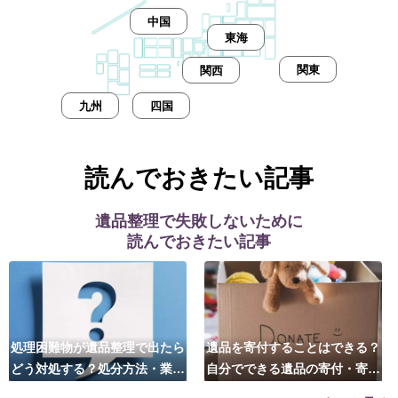
中国
東海
関東
関西
九州
四国
読んでおきたい記事
遺品整理で失敗しないために
読んでおきたい記事
処理困難物が遺品整理で出たら
遺品を寄付することはできる？
どう対処する？処分方法・業者
自分でできる遺品の寄付・寄贈
の選び方は？
先はこちら