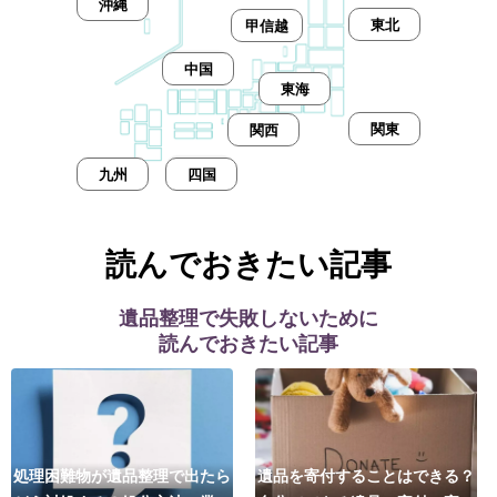
沖縄
東北
甲信越
中国
東海
関東
関西
九州
四国
読んでおきたい記事
遺品整理で失敗しないために
読んでおきたい記事
処理困難物が遺品整理で出たら
遺品を寄付することはできる？