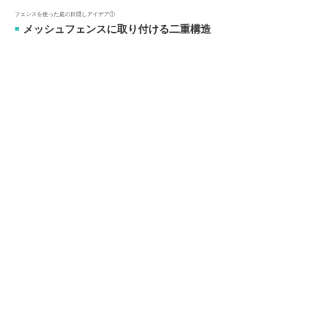
フェンスを使った庭の目隠しアイデア①
メッシュフェンスに取り付ける二重構造
■