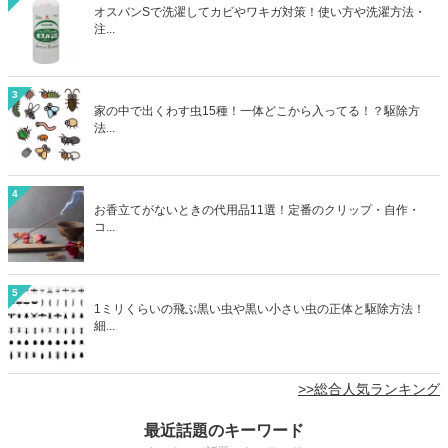
オスバンSで洗濯してカビやワキガ対策！使い方や洗濯方法・
注...
3
家の中で出くわす虫15種！一体どこから入ってる！？駆除方
法...
4
お香立てがないときの代用品11選！定番のクリップ・自作・
コ...
5
1ミリくらいの飛ぶ黒い虫や黒い小さい虫の正体と駆除方法！
細...
>>総合人気ランキング
最近話題のキーワード