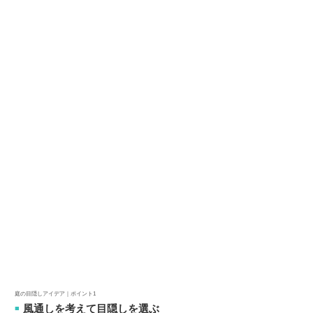
庭の目隠しアイデア｜ポイント1
風通しを考えて目隠しを選ぶ
■