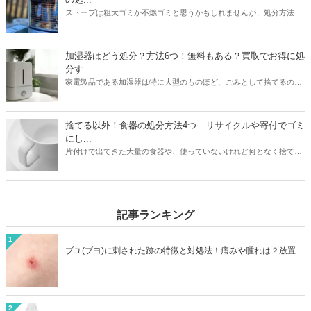
ストーブは粗大ゴミか不燃ゴミと思うかもしれませんが、処分方法は
1つではありません。本記事では無料も有料も含めたストーブの処分
方法5つを紹介。有料の場合は処分にかかる値段についても触れてい
ます。また灯油の残りの処分方法も解説。ストーブと同時に処分して
加湿器はどう処分？方法6つ！無料もある？買取でお得に処
おくと忘れずにすみますよ。本記事を読んであなたの家のストーブの
分す...
メーカーや状態に合わせた最もお得な処分方法を見つけましょう。
家電製品である加湿器は特に大型のものほど、ごみとして捨てるのは
損した気持ちになりますよね。本記事では加湿器の処分方法6つを紹
介。ニトリや象印など大衆メーカーの加湿器はどう処分するのがいい
のか？ヤマダ電機などの家電量販店で引き取りはあるのか？なども解
捨てる以外！食器の処分方法4つ｜リサイクルや寄付でゴミ
説しています。お持ちの加湿器のメーカーや状態に合わせて、最もお
にし...
得に加湿器を処分する方法を見つけましょう。
片付けで出てきた大量の食器や、使っていないけれど何となく捨てに
くい食器。処分方法に困っている方は必見です。本記事ではゴミとし
て捨てる以外の食器の処分方法4つをご紹介。リサイクルショップで
売るほかに、食器は寄付として処分できる可能性も高いアイテムで
す。処分方法に困っている食器も、本記事を読めばうしろめたい気分
記事ランキング
にならず処分することができますよ。
1
ブユ(ブヨ)に刺された跡の特徴と対処法！痛みや腫れは？放置...
2