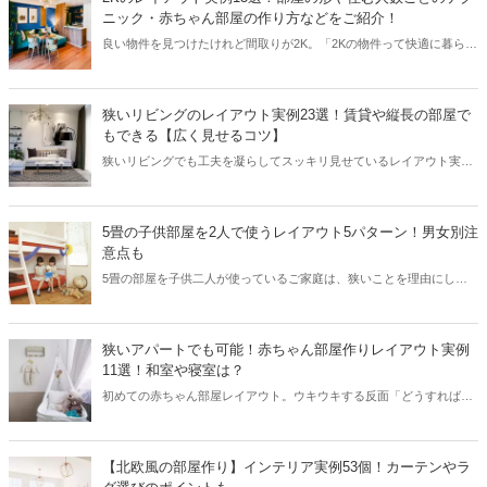
ニック・赤ちゃん部屋の作り方などをご紹介！
良い物件を見つけたけれど間取りが2K。「2Kの物件って快適に暮らせ
るのかな？」と疑問に思っていませんか？この記事では2Kのレイアウ
ト術を■部屋の広さ別■住む人数別■お部屋のテイスト別の3つのカテゴ
リで紹介しています。一人暮らしはもちろん、カップルでの同棲にも
狭いリビングのレイアウト実例23選！賃貸や縦長の部屋で
役に立つレイアウト術がきっと見つかるはず！2Kでの快適な暮らしを
もできる【広く見せるコツ】
具体的にイメージできるようになりますよ。
狭いリビングでも工夫を凝らしてスッキリ見せているレイアウト実例
を集めました。記事を読んで賃貸や縦長の狭いリビングレイアウトの
コツをつかめば、あなたのリビングも素敵な空間になること間違いな
しです！お手本となる実例を見つけて理想のリビングを目指しましょ
5畳の子供部屋を2人で使うレイアウト5パターン！男女別注
う。
意点も
5畳の部屋を子供二人が使っているご家庭は、狭いことを理由にして
レイアウトを諦めていませんか？実は5畳の子供部屋でもレイアウト
次第でスッキリ見えます。子供二人が使っているレイアウトを方法を
まとめました。
狭いアパートでも可能！赤ちゃん部屋作りレイアウト実例
11選！和室や寝室は？
初めての赤ちゃん部屋レイアウト。ウキウキする反面「どうすれば赤
ちゃんが一番安心できる？」「狭いアパートだけど赤ちゃん部屋が作
れるかな？」と悩みもありますよね。本記事では狭いアパートでの赤
ちゃん部屋作りを始め、6畳和室を上手に使ったレイアウトなど、先
【北欧風の部屋作り】インテリア実例53個！カーテンやラ
輩ママさんのおしゃれな実例を集めました！目にするだけでハッピー