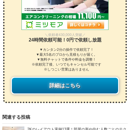
＼依頼者430,000人突破／
24時間依頼可能！0円で依頼し放題
▼カンタン2分の操作で依頼完了！
▼最大5名のプロから見積もりが届く。
▼無料チャットで条件や料金を調整！
※依頼完了後、いつでもキャンセル可能です
※しつこい営業はありません
詳細はこちら
関連する投稿
2Kのレイアウト実例13選！部屋の形や住む人数ごとのテク