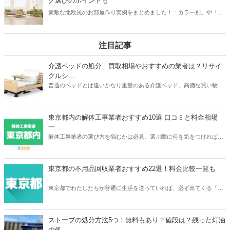
グ選びのポイントも
かつ使い勝手の良い赤ちゃん部屋をレイアウトして、赤ちゃんとの毎
素敵な北欧風のお部屋作り実例をまとめました！「カラー別」や「ラ
日をより心地良いものにしましょう。
グ」「カーテン」など計8つのカテゴリでまとめているので、本記事
を読めばあなたの取り入れやすい場所から北欧風の部屋作りが始めら
れますよ。お気に入りのインテリアに囲まれた素敵な北欧風のお部屋
注目記事
を目指しましょう。
介護ベッドの処分｜買取相場やおすすめの業者は？リサイ
クルシ...
普通のベッドとは違いかなり重量のある介護ベッド。高価な買い物だ
っただけに処分するときは買取がベストですよね。本記事ではパラマ
ウントベッドやフランスベッドなどメーカーごとの介護ベッドの買取
相場や、おすすめの買取業者3つを紹介。リサイクルショップでの査
東京都内の解体工事業者おすすめ10選 口コミと料金相場
定額が簡単にわかるサービスあるので、ご自宅の介護ベッドがどのく
一...
らいで売れるのか？確認してみてください。
解体工事業者の選び方を悩むかは必見。選ぶ際に何を気をつければ良
いか、どのように選べばいいのか、そして実際におすすめな東京の解
体工事業者を10社紹介します。人生で何度も依頼するわけでは無いの
で、しっかりと慎重に選べるよう準備しましょう。
東京都の不用品回収業者おすすめ22選！料金比較一覧も
東京都でわたしたちが普通に生活を送っていれば、必ず出てくる「不
用品」。不用品の処分に困ったら、不用品回収業者に依頼をしてみて
はいかがでしょうか。あなたのニーズにぴったり合う不用品回収業者
を選ぶことで、不用品を便利でお得に処分をすることができますよ。
ストーブの処分方法5つ！無料もあり？値段は？残った灯油
の処...